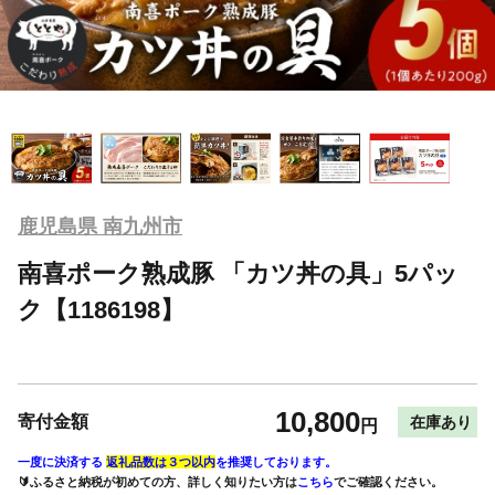
鹿児島県 南九州市
南喜ポーク熟成豚 「カツ丼の具」5パッ
ク【1186198】
10,800
寄付金額
在庫あり
円
一度に決済する
返礼品数は３つ以内
を推奨しております。
🔰ふるさと納税が初めての方、詳しく知りたい方は
こちら
でご確認ください。