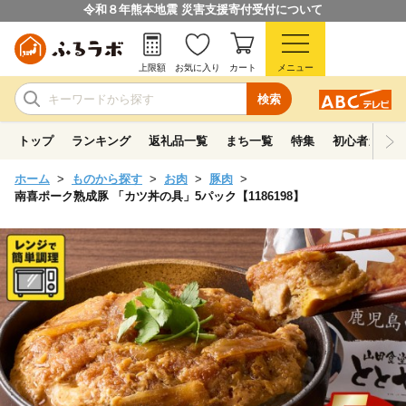
令和８年熊本地震 災害支援寄付受付について
上限額
お気に入り
カート
メニュー
検索
トップ
ランキング
返礼品一覧
まち一覧
特集
初心者ガイド
ホーム
ものから探す
お肉
豚肉
南喜ポーク熟成豚 「カツ丼の具」5パック【1186198】