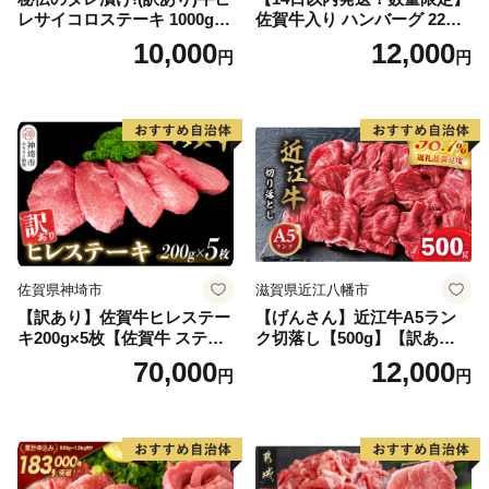
レサイコロステーキ 1000g
佐賀牛入り ハンバーグ 22個
【B-1098-AS】
2.6kg(120g×22個)【佐賀牛
10,000
12,000
円
円
黒毛和牛 ブランド牛 九州 ハ
ンバーグ 牛肉 豚肉 国産 お弁
当 おかず 惣菜 おすすめ 人
気】(H083106)
佐賀県神埼市
滋賀県近江八幡市
【訳あり】佐賀牛ヒレステー
【げんさん】近江牛A5ラン
キ200g×5枚【佐賀牛 ステー
ク切落し【500g】【訳あり】
キ ブランド肉 ヒレ肉 フィレ
【DG12W】
70,000
12,000
円
円
肉 ジューシー ヘルシー】(H0
65175)