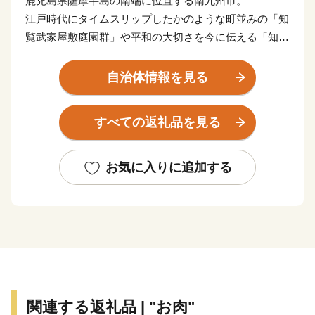
鹿児島県薩摩半島の南端に位置する南九州市。
江戸時代にタイムスリップしたかのような町並みの「知
覧武家屋敷庭園群」や平和の大切さを今に伝える「知覧
特攻平和会館」、伊能忠敬が天下の絶景と賞賛したと伝
わる「番所鼻自然公園」、国の伝統的工芸品に指定され
自治体情報を見る
ている「川辺仏壇」などで知られています。
南九州市には、市町村別日本一の生産量を誇る「知覧
すべての返礼品を見る
茶」や「さつまいも」などの農産物のほか、鹿児島黒
牛・黒豚をはじめ、鶏卵などの畜産物、それらの加工品
が数多くあります。
お気に入りに追加する
南九州市自慢の特産品を、ふるさと納税でぜひお楽しみ
ください。
関連する返礼品 | "お肉"