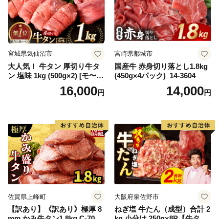
宮城県気仙沼市
宮崎県都城市
大人気！ 牛タン 厚切り牛タ
国産牛 赤身切り落とし1.8kg
ン 塩味 1kg (500g×2) [モ〜ラ
(450g×4パック)_14-3604
ンド 宮城県 気仙沼市 205646
16,000
14,000
円
円
60] 肉 牛肉 精肉 牛たん 牛タ
ン塩 牛たん塩 冷凍 焼肉 BB
Q アウトドア バーベキュー
厚切り タン
佐賀県上峰町
大阪府泉佐野市
【訳あり】《訳あり》極厚 8
ねぎ塩 牛たん（成型）合計 2
mm かみ牛タン1.8kg C-709-
kg 小分け 250g×8P【牛タン