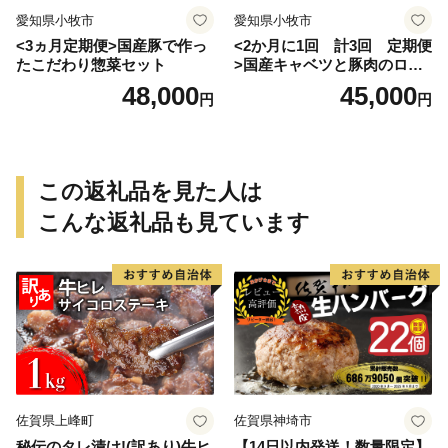
愛知県小牧市
愛知県小牧市
<3ヵ月定期便>国産豚で作っ
<2か月に1回 計3回 定期便
たこだわり惣菜セット
>国産キャベツと豚肉のロー
ルキャベツ（6P入り）
48,000
45,000
円
円
この返礼品を見た人は
こんな返礼品も見ています
佐賀県上峰町
佐賀県神埼市
秘伝のタレ漬け!(訳あり)牛ヒ
【14日以内発送！数量限定】