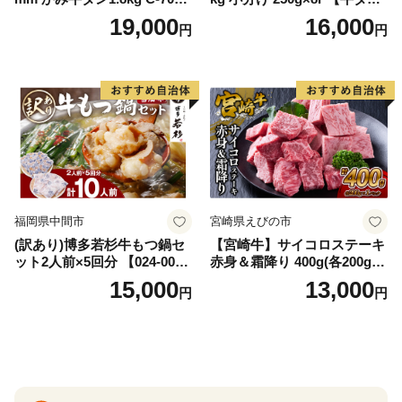
AS
牛肉 焼肉用 薄切り 訳あり サ
19,000
16,000
円
円
イズ不揃い】
福岡県中間市
宮崎県えびの市
(訳あり)博多若杉牛もつ鍋セ
【宮崎牛】サイコロステーキ
ット2人前×5回分 【024-002
赤身＆霜降り 400g(各200g×
7】
１P 計2P) 真空パック 冷凍
15,000
13,000
円
円