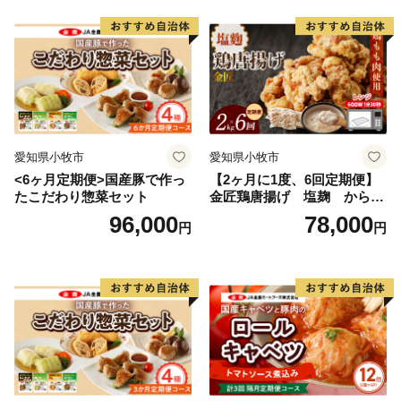
愛知県小牧市
愛知県小牧市
<6ヶ月定期便>国産豚で作っ
【2ヶ月に1度、6回定期便】
たこだわり惣菜セット
金匠鶏唐揚げ 塩麹 からあ
げ
96,000
78,000
円
円