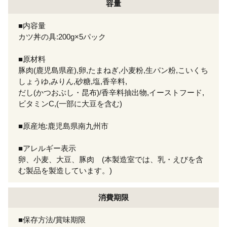
容量
■内容量
カツ丼の具:200g×5パック
■原材料
豚肉(鹿児島県産),卵,たまねぎ,小麦粉,生パン粉,こいくち
しょうゆ,みりん,砂糖,塩,香辛料,
だし(かつおぶし・昆布)/香辛料抽出物,イーストフード,
ビタミンC,(一部に大豆を含む)
■原産地:鹿児島県南九州市
■アレルギー表示
卵、小麦、大豆、豚肉 (本製造室では、乳・えびを含
む製品を製造しています。)
消費期限
■保存方法/賞味期限