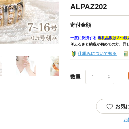
ALPAZ202
寄付金額
一度に決済する
返礼品数は３つ以
🔰ふるさと納税が初めての方、詳
仕組みについて知る
数量
お気
お