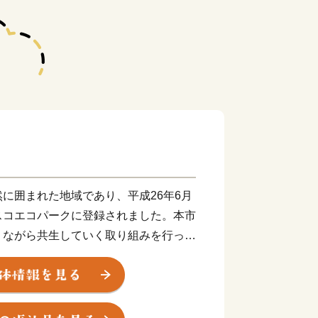
に囲まれた地域であり、平成26年6月
スコエコパークに登録されました。本市
りながら共生していく取り組みを行って
状地である御勅使川扇状地やそれに続く
営まれ、春から秋にかけてたくさんのフ
たフルーツなど地域の特産品をPRし、