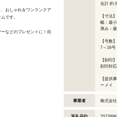
合計 約 0.
し、おしゃれをワンランクア
【寸法】
テムです。
幅：最小部
厚み：最小
デーなどのプレゼントに！自
【号数】
7～16号
【刻印】
刻印対応
【提供事
ーメイ
事業者
株式会社
返礼品ID
7073896