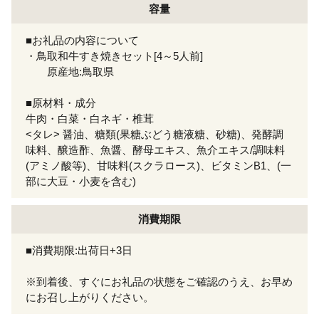
容量
■お礼品の内容について
・鳥取和牛すき焼きセット[4～5人前]
原産地:鳥取県
■原材料・成分
牛肉・白菜・白ネギ・椎茸
<タレ> 醤油、糖類(果糖ぶどう糖液糖、砂糖)、発酵調
味料、醸造酢、魚醤、酵母エキス、魚介エキス/調味料
(アミノ酸等)、甘味料(スクラロース)、ビタミンB1、(一
部に大豆・小麦を含む)
消費期限
■消費期限:出荷日+3日
※到着後、すぐにお礼品の状態をご確認のうえ、お早め
にお召し上がりください。