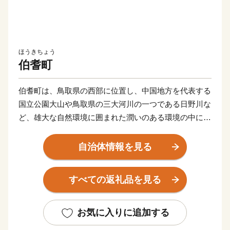
ほうきちょう
伯耆町
伯耆町は、鳥取県の西部に位置し、中国地方を代表する
国立公園大山や鳥取県の三大河川の一つである日野川な
ど、雄大な自然環境に囲まれた潤いのある環境の中にの
ある町です。
自治体情報を見る
伯耆町では、『ふるさと納税』（寄附金）を活用し
て“大山（別名「伯耆富士」）の環境保全と活性化”や“地
すべての返礼品を見る
域コミュニティ環境整備”などの取組みをおこなってい
ます。『ふるさと納税』で、伯耆町のまちづくりを応援
してください。
お気に入りに追加する