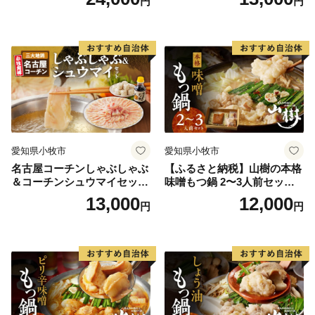
円
円
ツ オンライン飲み会 ホーム
も肉 むね肉 ササミ 肉団子 鍋
パーティー 宅飲み 鍋セット
料理
お取り寄せグルメ おうち時
間
愛知県小牧市
愛知県小牧市
名古屋コーチンしゃぶしゃぶ
【ふるさと納税】山樹の本格
＆コーチンシュウマイセッ
味噌もつ鍋 2〜3人前セット
ト 焼売 鶏肉 鍋 鶏しゃぶ 日
山樹 国産 牛もつ ホルモン モ
13,000
12,000
円
円
本三大地鶏
ツ オンライン飲み会 ホーム
パーティー 宅飲み 鍋セット
お取り寄せグルメ おうち時
間