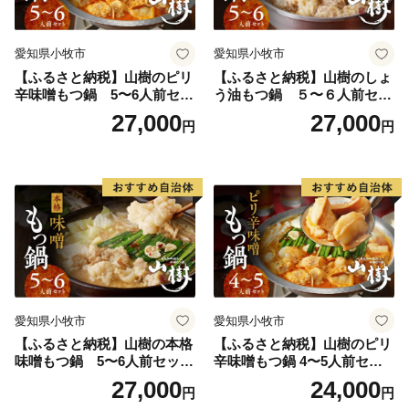
愛知県小牧市
愛知県小牧市
【ふるさと納税】山樹のピリ
【ふるさと納税】山樹のしょ
辛味噌もつ鍋 5〜6人前セッ
う油もつ鍋 ５〜６人前セッ
ト 山樹 国産 牛もつ ホルモン
ト 山樹 国産 牛もつ ホルモン
27,000
27,000
円
円
モツ オンライン飲み会 ホー
モツ オンライン飲み会 ホー
ムパーティー 宅飲み 鍋セッ
ムパーティー 宅飲み 鍋セッ
ト お取り寄せグルメ おうち
ト お取り寄せグルメ おうち
時間
時間
愛知県小牧市
愛知県小牧市
【ふるさと納税】山樹の本格
【ふるさと納税】山樹のピリ
味噌もつ鍋 5〜6人前セット
辛味噌もつ鍋 4〜5人前セッ
山樹 国産 牛もつ ホルモン モ
ト 山樹 国産 牛もつ ホルモン
27,000
24,000
円
円
ツ オンライン飲み会 ホーム
モツ オンライン飲み会 ホー