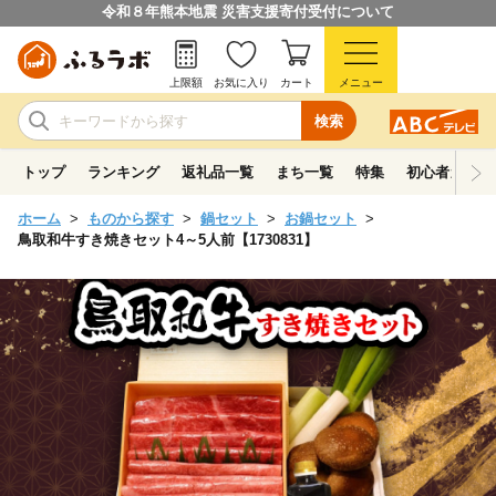
令和８年熊本地震 災害支援寄付受付について
上限額
お気に入り
カート
メニュー
検索
トップ
ランキング
返礼品一覧
まち一覧
特集
初心者ガイド
ホーム
ものから探す
鍋セット
お鍋セット
鳥取和牛すき焼きセット4～5人前【1730831】