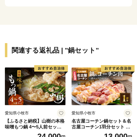
関連する返礼品 | "鍋セット"
愛知県小牧市
愛知県小牧市
【ふるさと納税】山樹の本格
名古屋コーチン鍋セット＆名
味噌もつ鍋 4〜5人前セット
古屋コーチン1羽分セット 日
山樹 国産 牛もつ ホルモン モ
本三大地鶏 鍋セット 鶏肉 も
24,000
13,000