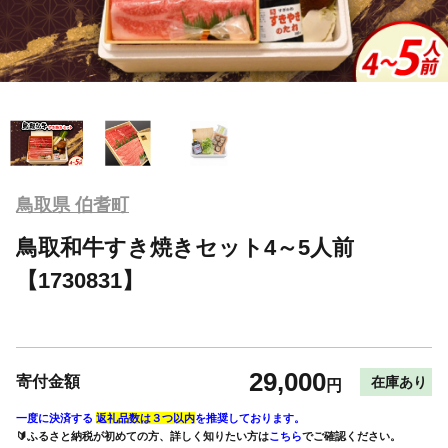
鳥取県 伯耆町
鳥取和牛すき焼きセット4～5人前
【1730831】
29,000
寄付金額
在庫あり
円
一度に決済する
返礼品数は３つ以内
を推奨しております。
🔰ふるさと納税が初めての方、詳しく知りたい方は
こちら
でご確認ください。