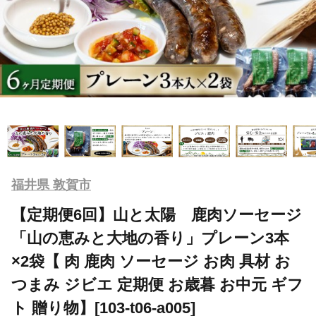
福井県 敦賀市
【定期便6回】山と太陽 鹿肉ソーセージ
「山の恵みと大地の香り」プレーン3本
×2袋【 肉 鹿肉 ソーセージ お肉 具材 お
つまみ ジビエ 定期便 お歳暮 お中元 ギフ
ト 贈り物】[103-t06-a005]