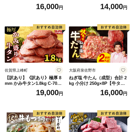
ンド 宮城県 気仙沼市 205646
16,000
14,000
円
円
60] 肉 牛肉 精肉 牛たん 牛タ
ン塩 牛たん塩 冷凍 焼肉 BB
Q アウトドア バーベキュー
厚切り タン
佐賀県上峰町
大阪府泉佐野市
【訳あり】《訳あり》極厚 8
ねぎ塩 牛たん（成型）合計 2
mm かみ牛タン1.8kg C-709-
kg 小分け 250g×8P【牛タン
AS
牛肉 焼肉用 薄切り 訳あり サ
19,000
16,000
円
円
イズ不揃い】