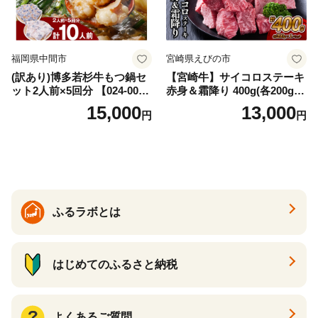
福岡県中間市
宮崎県えびの市
(訳あり)博多若杉牛もつ鍋セ
【宮崎牛】サイコロステーキ
ット2人前×5回分 【024-002
赤身＆霜降り 400g(各200g×
7】
１P 計2P) 真空パック 冷凍
15,000
13,000
円
円
ふるラボとは
はじめてのふるさと納税
よくあるご質問