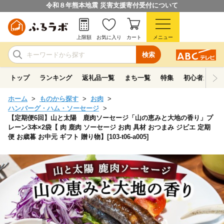
令和８年熊本地震 災害支援寄付受付について
上限額
お気に入り
カート
メニュー
検索
トップ
ランキング
返礼品一覧
まち一覧
特集
初心者ガイド
ホーム
ものから探す
お肉
ハンバーグ・ハム・ソーセージ
【定期便6回】山と太陽 鹿肉ソーセージ「山の恵みと大地の香り」プ
レーン3本×2袋【 肉 鹿肉 ソーセージ お肉 具材 おつまみ ジビエ 定期
便 お歳暮 お中元 ギフト 贈り物】[103-t06-a005]