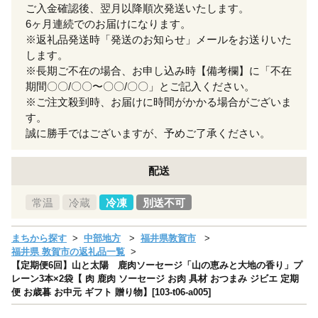
ご入金確認後、翌月以降順次発送いたします。
6ヶ月連続でのお届けになります。
※返礼品発送時「発送のお知らせ」メールをお送りいた
します。
※長期ご不在の場合、お申し込み時【備考欄】に「不在
期間〇〇/〇〇〜〇〇/〇〇」とご記入ください。
※ご注文殺到時、お届けに時間がかかる場合がございま
す。
誠に勝手ではございますが、予めご了承ください。
配送
常温
冷蔵
冷凍
別送不可
まちから探す
中部地方
福井県敦賀市
福井県 敦賀市の返礼品一覧
【定期便6回】山と太陽 鹿肉ソーセージ「山の恵みと大地の香り」プ
レーン3本×2袋【 肉 鹿肉 ソーセージ お肉 具材 おつまみ ジビエ 定期
便 お歳暮 お中元 ギフト 贈り物】[103-t06-a005]