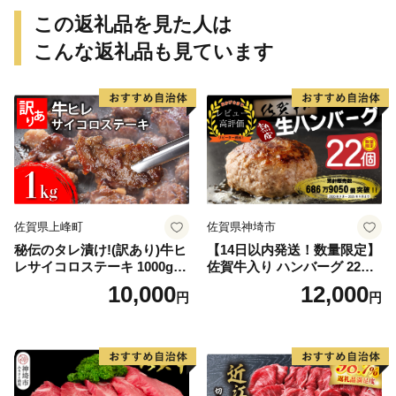
この返礼品を見た人は
こんな返礼品も見ています
佐賀県上峰町
佐賀県神埼市
秘伝のタレ漬け!(訳あり)牛ヒ
【14日以内発送！数量限定】
レサイコロステーキ 1000g
佐賀牛入り ハンバーグ 22個
【B-1098-AS】
2.6kg(120g×22個)【佐賀牛
10,000
12,000
円
円
黒毛和牛 ブランド牛 九州 ハ
ンバーグ 牛肉 豚肉 国産 お弁
当 おかず 惣菜 おすすめ 人
気】(H083106)