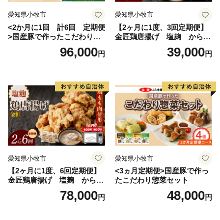
TEL：050-3090-1336
愛知県小牧市
愛知県小牧市
Mail：f.tsuruga@do-furusato.jp
<2か月に1回 計6回 定期便
【2ヶ月に1度、3回定期便】
受付時間 午前9時00分～午後5時45分 (土曜日・日曜
>国産豚で作ったこだわり惣
金匠鶏唐揚げ 塩麹 からあ
日・祝日及び12月30日～1月3日を除く)
菜セット
げ
96,000
39,000
円
円
■ワンストップ特例申請書および変更届出書送付先
〒584-8790 富田林市中野町東2の3の69 コーユービ
ジネス内 18202
福井県敦賀市ふるさと納税 ワンストップ特例申請書類
受付係 宛
愛知県小牧市
愛知県小牧市
【2ヶ月に1度、6回定期便】
<3ヵ月定期便>国産豚で作っ
金匠鶏唐揚げ 塩麹 からあ
たこだわり惣菜セット
げ
78,000
48,000
円
円