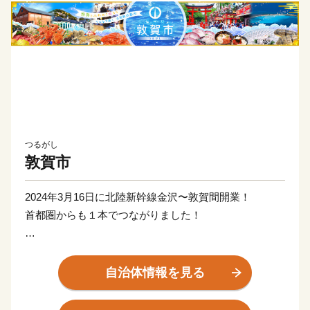
つるがし
敦賀市
2024年3月16日に北陸新幹線金沢〜敦賀間開業！
首都圏からも１本でつながりました！
日本が世界に誇る風景地、日本三大松原の「気比の松
原」やラムサール条約湿地「中池見湿地」。
自治体情報を見る
100年以上の歴史を誇り鉄道ファンの聖地ともされてい
る、衣掛山のループ線や山中隧道をはじめとする鉄道遺