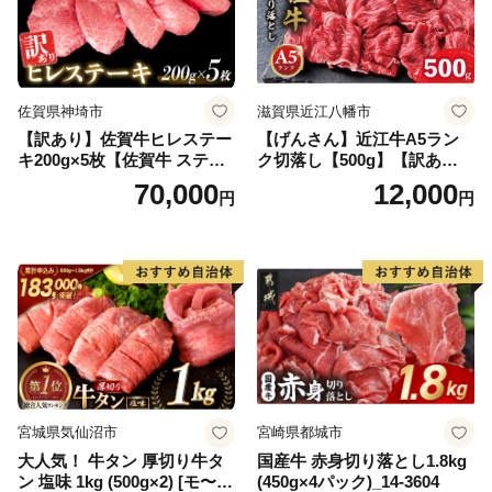
佐賀県神埼市
滋賀県近江八幡市
【訳あり】佐賀牛ヒレステー
【げんさん】近江牛A5ラン
キ200g×5枚【佐賀牛 ステー
ク切落し【500g】【訳あり】
キ ブランド肉 ヒレ肉 フィレ
【DG12W】
70,000
12,000
円
円
肉 ジューシー ヘルシー】(H0
65175)
宮城県気仙沼市
宮崎県都城市
大人気！ 牛タン 厚切り牛タ
国産牛 赤身切り落とし1.8kg
ン 塩味 1kg (500g×2) [モ〜ラ
(450g×4パック)_14-3604