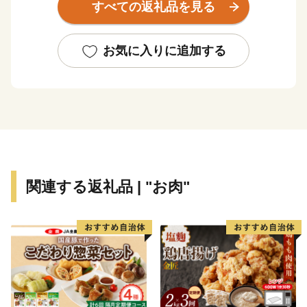
すべての返礼品を見る
産群。
「越前がに」や「敦賀ふぐ」等豊富な海の幸。
日本最北限、甘さが自慢の「東浦みかん」。
お気に入りに追加する
”御食国”のルーツとして、食物の神・伊奢沙別神（いさ
さわけのみこと）が祀られている「氣比神宮」。
これが全て敦賀の魅力。
================================
敦賀の魅力発信サイトできました。
関連する返礼品 | "お肉"
詳しくは、下記ページをご覧ください。
https://kuras-tsuruga.jp/
（上記URLをコピー＆ペーストしアドレスバーへ貼り付
けてご覧ください。）
■お問い合わせ先
福井県敦賀市ふるさと納税コールセンター