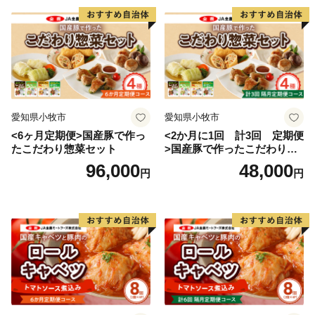
愛知県小牧市
愛知県小牧市
<6ヶ月定期便>国産豚で作っ
<2か月に1回 計3回 定期便
たこだわり惣菜セット
>国産豚で作ったこだわり惣
菜セット
96,000
48,000
円
円