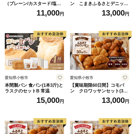
（プレーン/カスタード/塩バ
ン こまきふるさとデニッシ
ター/小倉バター）
ュセット（20個入り）／災害
11,000
13,000
円
円
用備蓄 保存食 非常食 防災グ
ッズにも
愛知県小牧市
愛知県小牧市
本間製パン 食パン(1本3斤)と
【賞味期限60日間】コモパ
ラスクのセットB 常温
ン クロワッサンセット(30
個入り)／災害用備蓄 保存食
15,000
13,000
円
円
非常食 防災グッズにも