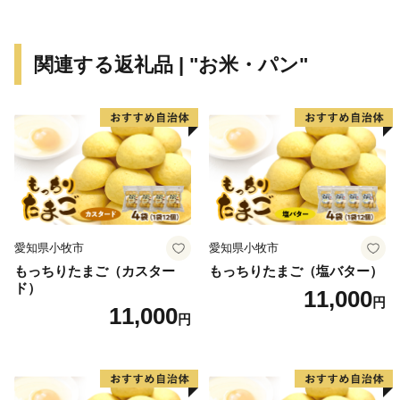
通の要衝地となり、北陸の人、モノ、情報の交流拠点都
市として注目されています。
こうした中、平成27年３月に北陸新幹線が開業し、さ
関連する返礼品 | "お米・パン"
らに同年７月には本州日本海側初となるアウトレットモ
ールがオープンし、小矢部市はこれまで以上に魅力あふ
れる地方都市として飛躍しています。
愛知県小牧市
愛知県小牧市
もっちりたまご（カスター
もっちりたまご（塩バター）
ド）
11,000
円
11,000
円