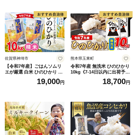
真空パック包装 真空包装 長
産米 お米 生活応援米
期保存 単一原料米 鳥取県日
野町産 Elevation
佐賀県神埼市
熊本県玉東町
【令和7年産】ごはんソムリ
令和7年産 無洗米 ひのひかり
エが厳選 白米 ひのひかり 10
10kg《7-14日以内に出荷予定
kg【神埼市産 米 お米 精米 白
(土日祝除く)》コメ 米 無洗米
19,000
18,700
円
円
米 10kg 5kg×2 ひのひかり ブ
令和7年産 高レビュー｜人気
ランド米 食味鑑定士】(H063
米 熊本県産米 お米 生活応援
164)
米