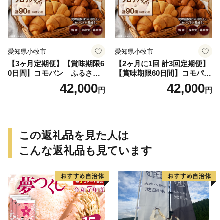
愛知県小牧市
愛知県小牧市
【3ヶ月定期便】【賞味期限6
【2ヶ月に1回 計3回定期便】
0日間】コモパン ふるさと
【賞味期限60日間】コモパ
クロワッサンセット（計90
ン ふるさとクロワッサンセ
42,000
42,000
円
円
個）／災害用備蓄 保存食 非
ット（計90個）／災害用備蓄
常食 防災グッズにも
保存食 非常食 防災グッズに
も
この返礼品を見た人は
こんな返礼品も見ています