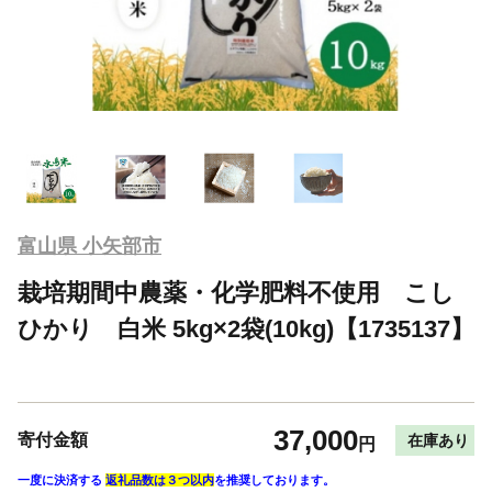
富山県 小矢部市
栽培期間中農薬・化学肥料不使用 こし
ひかり 白米 5kg×2袋(10kg)【1735137】
37,000
寄付金額
在庫あり
円
一度に決済する
返礼品数は３つ以内
を推奨しております。