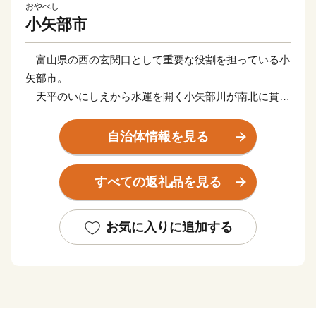
おやべし
小矢部市
富山県の西の玄関口として重要な役割を担っている小
矢部市。
天平のいにしえから水運を開く小矢部川が南北に貫流
し、日本三大散居村で知られる砺波平野の穀倉地帯とし
て発展してきました。特に、有機肥料で育てられたコシ
自治体情報を見る
ヒカリ（銘柄：メルヘン米）、自然の中で育てられた稲
葉メルヘン牛、そして健康食品として注目されているハ
すべての返礼品を見る
トムギの生産量全国１位の産地として知られるようにな
りました。また、加賀百万石の要衝の地として栄え、以
来、北陸の交通、産業、経済、文化の交流拠点として着
お気に入りに追加する
実に発展しています。
今日では、夢あふれる公共建築のある「メルヘンの街
おやべ」として、また、北陸自動車道、東海北陸自動車
道そして能越自動車道の３つの高速道路がクロスする交