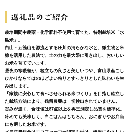
栽培期間中農薬・化学肥料不使用で育てた、特別栽培米「水
島米」。
白山・五箇山を源流とする庄川の清らかな水と、微生物と米
糠を活用した農法で、土の力を最大限に引き出し、おいしい
お米を育てています。
昼夜の寒暖差が、粒立ちの良さと美しいつや、富山県産こし
ひかりならではのほどよい粘りとすっきりとした味わいを生
み出します。
「家族に安心して食べさせられる米づくり」を目指し確立し
た栽培方法により、残留農薬は一切検出されていません。
旨みが濃く、食味値は87点以上を再三測定し品質を標準化。
冷めても美味しく、白ごはんはもちろん、おにぎりやお弁当
にも適したお米です。
水島営農組合はエコファーマー認定を受け、環境にやさしい