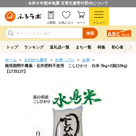
令和８年熊本地震 災害支援寄付受付について
上限額
お気に入り
カート
メニュー
検索
トップ
ランキング
返礼品一覧
まち一覧
特集
初心者ガイド
ホーム
ものから探す
お米・パン
お米
栽培期間中農薬・化学肥料不使用 こしひかり 白米 5kg×2袋(10kg)
【1735137】