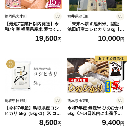
福岡県大木町
福井県池田町
【最短7営業日以内発送】令
「未来へ耕す池田米」認証
和7年産 福岡県産米 夢つくし
池田町産コシヒカリ３kg【お
15kg 精米 ※北海道・沖縄・
1人様につき３セットまで】
19,500
10,000
円
円
離島は配送不可
鳥取県日野町
熊本県玉東町
【令和7年産】鳥取県産コシ
令和7年産 無洗米 ひのひかり
ヒカリ 5kg（5kg×1）米 コシ
5kg《7-14日以内に出荷予定
ヒカリ こしひかり お米 白米
(土日祝除く)》コメ 米 無洗米
8,500
9,400
円
円
精米 5キロ おこめ こめ コメ
高レビュー｜人気米 熊本県