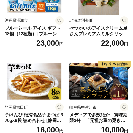
沖縄県浦添市
北海道別海町
ブルーシール アイス ギフト
べつかいのアイスクリーム屋
18個（12種類）| ブルーシー
さんプレミアムミルクリッチ
ルアイス ブルーシールアイ
12個（AP-01）（ 北海道アイ
23,000
22,000
円
円
スクリーム 着日指定可能 送
ス 北海道産アイス アイス ア
料無料 ジェラート 沖縄県 バ
イススイーツ アイスクリー
ースデー 贈り物 プレゼント
ム 北海道産アイスクリーム
誕生日 カップ 詰め合わせ バ
道産アイス 道産アイスクリ
ラエティ | バニラ チョコレー
ーム ギフト 詰合せ 詰め合わ
ト ストロベリー ピスタチオ
せ ふるさと納税 ）
バニラ＆クッキー ウベ 沖縄
紅イモ 塩ちんすこう 沖縄シ
ークヮーサー 沖縄黒糖 琉球
ロイヤルミルクティ 沖縄パ
イン
静岡県吉田町
岐阜県中津川市
芋けんぴ 松浦食品芋まつば 3
メディアで多数紹介 賞味期
70g×8袋 詰め合わせ [静岡伊
限3分！「元祖お重の栗きん
勢丹(松浦食品) 静岡県 吉田町
とんモンブラン」 【未来の
16,000
10,000
円
円
22424274] 芋ケンピ セット
ご褒美】スイーツ 栗 モンブ