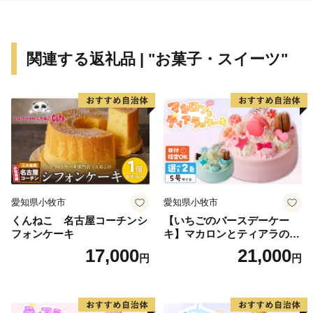
す。
関連する返礼品 | "お菓子・スイーツ"
愛知県小牧市
愛知県小牧市
くんねこ 名古屋コーチンシ
【いちごのバースデーケー
フォンケーキ
キ】マカロンとティアラのケ
ーキ スイーツ 日時指定可 デ
17,000
21,000
円
円
ザート 洋菓子 お取り寄せ 愛
知県 小牧市 送料無料 誕生日
クリスマス お祝い マカロン
デコレーションケーキ ホー