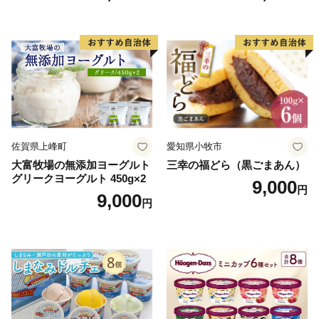
小袋 個包装 小分け
ラン くりきんとん デザート
ご褒美 お取り寄せ くり お菓
子 菓子 F4N-2298
佐賀県上峰町
愛知県小牧市
大富牧場の無添加ヨーグルト
三幸の福どら（黒ごまあん）
グリークヨーグルト 450g×2
9,000
円
9,000
円