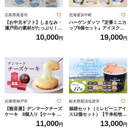
広島県尾道市
北海道浜中町
【お中元ギフト】しまなみ・
ハーゲンダッツ『定番ミニカ
瀬戸田の素材がたっぷり！ジ
ップ8個セット』アイスクリ
ェラート8個
ーム アイス スイーツ デザー
10,000
19,000
円
円
ト_H0016-104
兵庫県神戸市
栃木県那須塩原市
【観音屋】デンマークチーズ
福袋セット（ミレピーニアイ
ケーキ 8個入り【ケーキ チ
ス12個セット）【千本松牧
ーズケーキ 人気スイーツ お
場】 ns025-014-12 【デザー
11,000
13,000
円
円
すすめスイーツ 神戸スイー
ト 詰め合わせ ギフト】
ツ 新感覚チーズケーキ おす