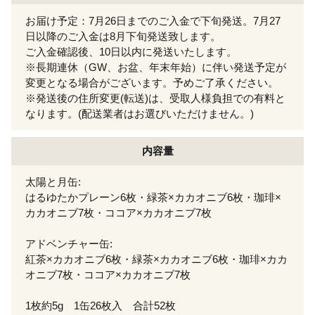
お届け予定：7月26日までのご入金で下旬発送。7月27
日以降のご入金は8月下旬発送致します。
ご入金確認後、10日以内に発送いたします。
※長期連休（GW、お盆、年末年始）に伴い発送予定が
変更となる場合がございます。予めご了承ください。
※発送後の住所変更(転送)は、受取人様負担での有料と
なります。(配送業者はお選びいただけません。)
内容量
太陽と月缶:
はるゆたかプレーン6枚・緑茶×カカオニブ6枚・珈琲×
カカオニブ7枚・ココア×カカオニブ7枚
アドベンチャー缶:
紅茶×カカオニブ6枚・緑茶×カカオニブ6枚・珈琲×カカ
オニブ7枚・ココア×カカオニブ7枚
1枚約5g 1缶26枚入 合計52枚