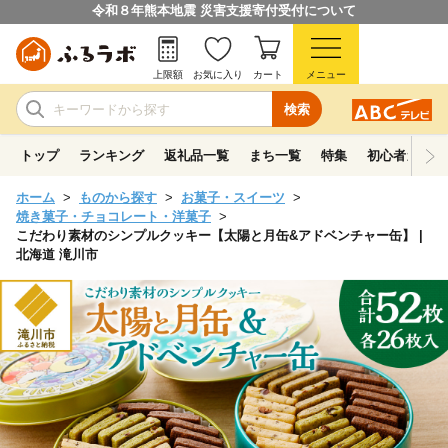
令和８年熊本地震 災害支援寄付受付について
上限額
お気に入り
カート
メニュー
検索
トップ
ランキング
返礼品一覧
まち一覧
特集
初心者ガイド
ホーム
ものから探す
お菓子・スイーツ
焼き菓子・チョコレート・洋菓子
こだわり素材のシンプルクッキー【太陽と月缶&アドベンチャー缶】 |
北海道 滝川市