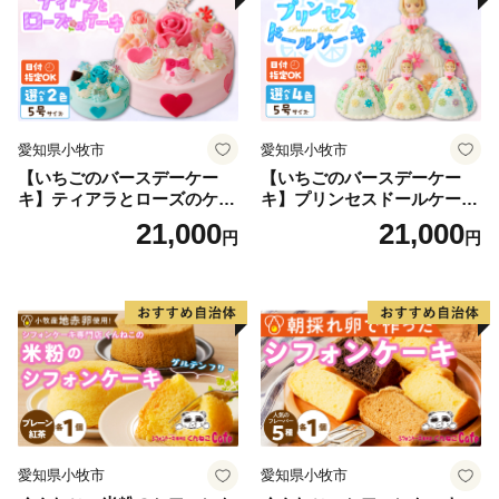
ルケーキ
愛知県小牧市
愛知県小牧市
【いちごのバースデーケー
【いちごのバースデーケー
キ】ティアラとローズのケー
キ】プリンセスドールケーキ
キ スイーツ デザート 洋菓
日時指定可 スイーツ デザー
21,000
21,000
円
円
子 お取り寄せ 愛知県 小牧市
ト 洋菓子 お取り寄せ 愛知県
送料無料 誕生日 クリスマス
小牧市 送料無料 誕生日 クリ
お祝い ばら 花 フラワー デコ
スマス お祝い キャラクター
レーション ホールケーキ 日
デコレーションケーキ ホー
時指定可
ルケーキ 人形 かわいい こど
も
愛知県小牧市
愛知県小牧市