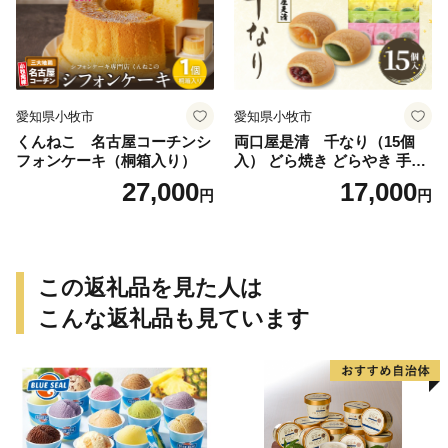
愛知県小牧市
愛知県小牧市
くんねこ 名古屋コーチンシ
両口屋是清 千なり（15個
フォンケーキ（桐箱入り）
入） どら焼き どらやき 手土
産 お土産 土産 丹波大納言小
27,000
17,000
円
円
豆 抹茶 林檎 りんご 慶事 お
祝い 法事 法要 詰め合わせ お
取り寄せ 瓢箪 豊臣秀吉 焼印
個包装 贈り物 老舗 お茶菓子
この返礼品を見た人は
こんな返礼品も見ています