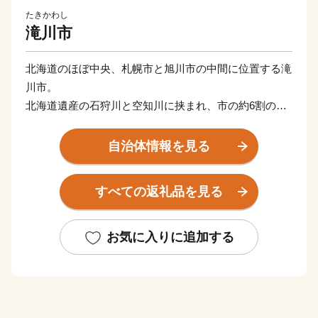
たきかわし
滝川市
北海道のほぼ中央、札幌市と旭川市の中間に位置する滝
川市。
北海道遺産の石狩川と空知川に挟まれ、市の約6割の地
域は森林や農地などの緑に囲まれた中空知地方の中核都
市です。
自治体情報を見る
夏は30℃を越え、冬は-20℃を下回る夏と冬の寒暖の差
の激しい内陸性気候であり、降雪量は約7mと北海道内
すべての返礼品を見る
でも有数の豪雪地帯です。
滝川市の自慢は、日本有数の作付面積を誇る菜の花畑。
お気に入りに追加する
開花時の5月下旬～6月上旬には市内に菜の花の黄色いじ
ゅうたんが一面に広がり、美しい景観が魅力です。
見頃に合わせ開催される市内最大のイベント「たきかわ
菜の花まつり」は、国内外から多くの観光客が訪れま