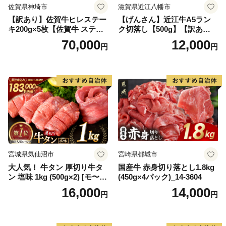
佐賀県神埼市
滋賀県近江八幡市
【訳あり】佐賀牛ヒレステー
【げんさん】近江牛A5ラン
キ200g×5枚【佐賀牛 ステー
ク切落し【500g】【訳あり】
キ ブランド肉 ヒレ肉 フィレ
【DG12W】
70,000
12,000
円
円
肉 ジューシー ヘルシー】(H0
65175)
宮城県気仙沼市
宮崎県都城市
大人気！ 牛タン 厚切り牛タ
国産牛 赤身切り落とし1.8kg
ン 塩味 1kg (500g×2) [モ〜ラ
(450g×4パック)_14-3604
ンド 宮城県 気仙沼市 205646
16,000
14,000
円
円
60] 肉 牛肉 精肉 牛たん 牛タ
ン塩 牛たん塩 冷凍 焼肉 BB
Q アウトドア バーベキュー
厚切り タン