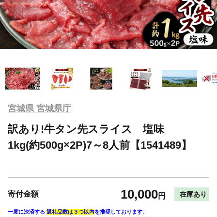
宮城県 宮城県庁
訳あり!牛タン先スライス 塩味
1kg(約500g×2P)7～8人前【1541489】
10,000
寄付金額
在庫あり
円
一度に決済する
返礼品数は３つ以内
を推奨しております。