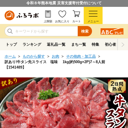
令和８年熊本地震 災害支援寄付受付について
上限額
お気に入り
カート
メニュー
検索
トップ
ランキング
返礼品一覧
まち一覧
特集
初心者ガイド
ホーム
ものから探す
お肉
その他肉・加工品
訳あり!牛タン先スライス 塩味 1kg(約500g×2P)7～8人前
【1541489】