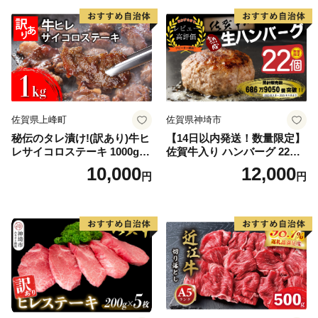
佐賀県上峰町
佐賀県神埼市
秘伝のタレ漬け!(訳あり)牛ヒ
【14日以内発送！数量限定】
レサイコロステーキ 1000g
佐賀牛入り ハンバーグ 22個
【B-1098-AS】
2.6kg(120g×22個)【佐賀牛
10,000
12,000
円
円
黒毛和牛 ブランド牛 九州 ハ
ンバーグ 牛肉 豚肉 国産 お弁
当 おかず 惣菜 おすすめ 人
気】(H083106)