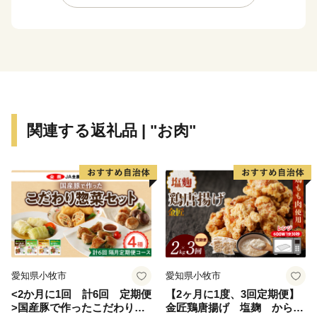
関連する返礼品 | "お肉"
愛知県小牧市
愛知県小牧市
<2か月に1回 計6回 定期便
【2ヶ月に1度、3回定期便】
>国産豚で作ったこだわり惣
金匠鶏唐揚げ 塩麹 からあ