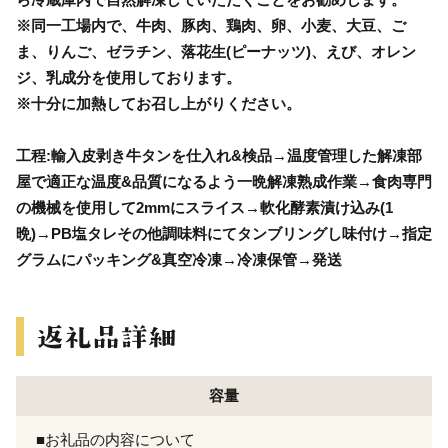
※同一工場内で、牛肉、豚肉、鶏肉、卵、小麦、大豆、ご
ま、りんご、ゼラチン、落花生(ピーナッツ)、えび、オレン
ジ、乳成分を使用しております。
※十分に加熱してお召し上がりください。
工程:輸入皮剥き牛タンを仕入れ&検品→温度管理した解凍部
屋で適正な温度&品質になるよう一晩解凍熟成作業→食肉専門
の機械を使用して2mmにスライス→軟化酵素漬け込み(1
晩)→PB塩タレその他調味料にてタンブリングし味付け→指定
グラムにパッキング&真空冷凍→冷凍保管→発送
容量
■お礼品の内容について