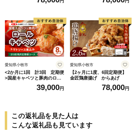
円
円
愛知県小牧市
愛知県小牧市
<2か月に1回 計3回 定期便
【2ヶ月に1度、6回定期便】
>国産キャベツと豚肉のロー
金匠鶏唐揚げ からあげ
ルキャベツ（4P入り）
39,000
78,000
円
円
この返礼品を見た人は
こんな返礼品も見ています