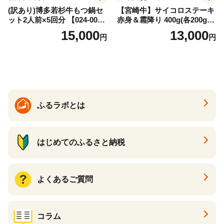
(訳あり)博多若杉牛もつ鍋セ
【宮崎牛】サイコロステーキ
ット2人前×5回分 【024-002
赤身＆霜降り 400g(各200g×
7】
１P 計2P) 真空パック 冷凍
15,000
13,000
円
円
ふるラボとは
はじめてのふるさと納税
よくあるご質問
コラム