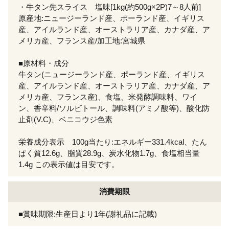
・牛タン先スライス 塩味[1kg(約500g×2P)7～8人前]
原産地:ニュージーランド産、ポーランド産、イギリス
産、アイルランド産、オーストラリア産、カナダ産、ア
メリカ産、フランス産/加工地:宮城県
■原材料・成分
牛タン(ニュージーランド産、ポーランド産、イギリス
産、アイルランド産、オーストラリア産、カナダ産、ア
メリカ産、フランス産)、食塩、米発酵調味料、ワイ
ン、香辛料/ソルビトール、調味料(アミノ酸等)、酸化防
止剤(V.C)、ベニコウジ色素
栄養成分表示 100g当たり:エネルギー331.4kcal、たん
ぱく質12.6g、脂質28.9g、炭水化物1.7g、食塩相当量
1.4g この表示値は目安です。
消費期限
■賞味期限:生産日より1年(謝礼品に記載)