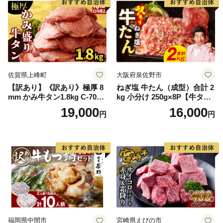
佐賀県上峰町
大阪府泉佐野市
【訳あり】《訳あり》極厚 8
ねぎ塩 牛たん（成型）合計 2
mm かみ牛タン1.8kg C-709-
kg 小分け 250g×8P【牛タン
AS
牛肉 焼肉用 薄切り 訳あり サ
19,000
16,000
円
円
イズ不揃い】
福岡県中間市
宮崎県えびの市