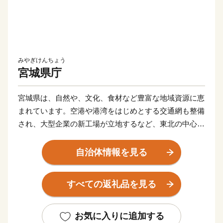
みやぎけんちょう
宮城県庁
宮城県は、自然や、文化、食材など豊富な地域資源に恵
まれています。空港や港湾をはじめとする交通網も整備
され、大型企業の新工場が立地するなど、東北の中心と
してますます重要な役割が期待されています。
東日本大震災により甚大な被害を受けましたが、再生と
自治体情報を見る
さらなる発展につながる「創造的な復興」に向けた取り
組みを推進し、県民の皆さんと力を合わせ、魅力ある宮
すべての返礼品を見る
城を築いてまいります。
お気に入りに追加する