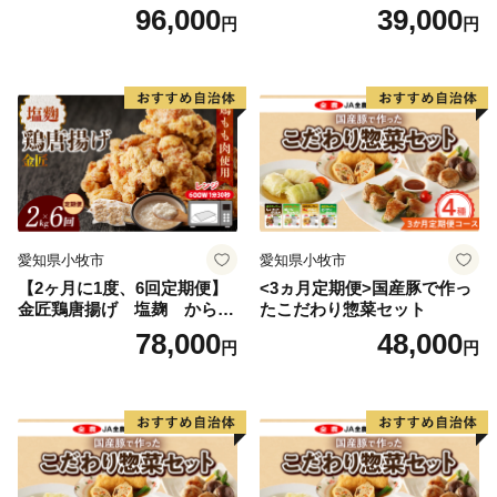
菜セット
げ
96,000
39,000
円
円
愛知県小牧市
愛知県小牧市
【2ヶ月に1度、6回定期便】
<3ヵ月定期便>国産豚で作っ
金匠鶏唐揚げ 塩麹 からあ
たこだわり惣菜セット
げ
78,000
48,000
円
円