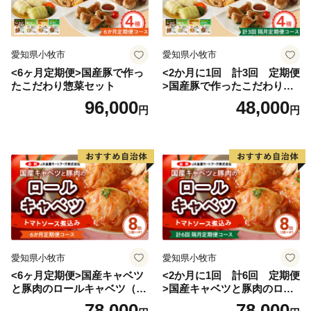
愛知県小牧市
愛知県小牧市
<6ヶ月定期便>国産豚で作っ
<2か月に1回 計3回 定期便
たこだわり惣菜セット
>国産豚で作ったこだわり惣
菜セット
96,000
48,000
円
円
愛知県小牧市
愛知県小牧市
<6ヶ月定期便>国産キャベツ
<2か月に1回 計6回 定期便
と豚肉のロールキャベツ（4P
>国産キャベツと豚肉のロー
入り）
ルキャベツ（4P入り）
78,000
78,000