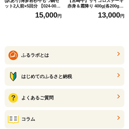
(訳あり)博多若杉牛もつ鍋セ
【宮崎牛】サイコロステーキ
ット2人前×5回分 【024-002
赤身＆霜降り 400g(各200g×
7】
１P 計2P) 真空パック 冷凍
15,000
13,000
円
円
ふるラボとは
はじめてのふるさと納税
よくあるご質問
コラム