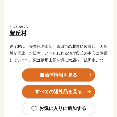
とよおかむら
豊丘村
豊丘村は、長野県の南部、飯田市の北東に位置し、天竜
川が形成した日本一とうたわれる河岸段丘の中心に位置
しています。東は伊那山脈を境に大鹿村・飯田市、北は
間沢川を挟んで松川町、南は壬生沢川をはさんで喬木
村、西は天竜川を隔て高森町に接しています。
自治体情報を見る
地形は、伊那山脈最高峰の鬼面山（標高1,890ｍ）を頂
点に、天竜川まで西向きに河岸段丘を形成しています。
すべての返礼品を見る
（エンブレムは鬼面山の「鬼」と天竜川の「龍」をモチ
ーフにしています）
このような地形から、天竜川沿岸の下段地帯は水田を中
お気に入りに追加する
心とした農業が発展し、道の駅、小中学校などの本村の