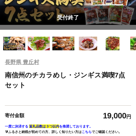
受付終了
長野県 豊丘村
南信州のチカラめし・ジンギス満喫7点
セット
19,000
寄付金額
円
一度に決済する
返礼品数は３つ以内
を推奨しております。
🔰ふるさと納税が初めての方、詳しく知りたい方は
こちら
でご確認ください。