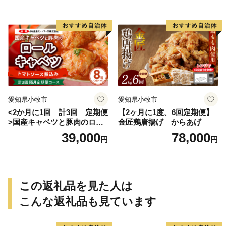
愛知県小牧市
愛知県小牧市
<2か月に1回 計3回 定期便
【2ヶ月に1度、6回定期便】
>国産キャベツと豚肉のロー
金匠鶏唐揚げ からあげ
ルキャベツ（4P入り）
39,000
78,000
円
円
この返礼品を見た人は
こんな返礼品も見ています