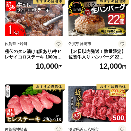
佐賀県上峰町
佐賀県神埼市
秘伝のタレ漬け!(訳あり)牛ヒ
【14日以内発送！数量限定】
レサイコロステーキ 1000g
佐賀牛入り ハンバーグ 22個
【B-1098-AS】
2.6kg(120g×22個)【佐賀牛
10,000
12,000
円
円
黒毛和牛 ブランド牛 九州 ハ
ンバーグ 牛肉 豚肉 国産 お弁
当 おかず 惣菜 おすすめ 人
気】(H083106)
佐賀県神埼市
滋賀県近江八幡市