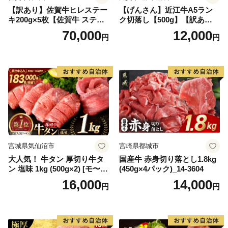
【訳あり】佐賀牛ヒレステー
【げんさん】近江牛A5ラン
キ200g×5枚【佐賀牛 ステー
ク切落し【500g】【訳あり】
キ ブランド肉 ヒレ肉 フィレ
【DG12W】
70,000
12,000
円
円
肉 ジューシー ヘルシー】(H0
65175)
宮城県気仙沼市
宮崎県都城市
大人気！ 牛タン 厚切り牛タ
国産牛 赤身切り落とし1.8kg
ン 塩味 1kg (500g×2) [モ〜ラ
(450g×4パック)_14-3604
ンド 宮城県 気仙沼市 205646
16,000
14,000
円
円
60] 肉 牛肉 精肉 牛たん 牛タ
ン塩 牛たん塩 冷凍 焼肉 BB
Q アウトドア バーベキュー
厚切り タン