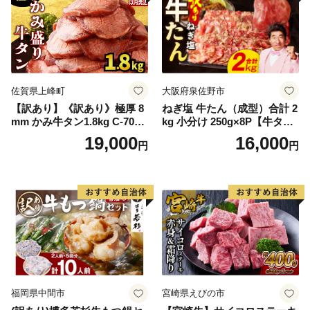
佐賀県上峰町
大阪府泉佐野市
【訳あり】《訳あり》極厚 8
ねぎ塩 牛たん（成型）合計 2
mm かみ牛タン1.8kg C-709-
kg 小分け 250g×8P【牛タン
AS
牛肉 焼肉用 薄切り 訳あり サ
19,000
16,000
円
円
イズ不揃い】
福岡県中間市
宮崎県えびの市