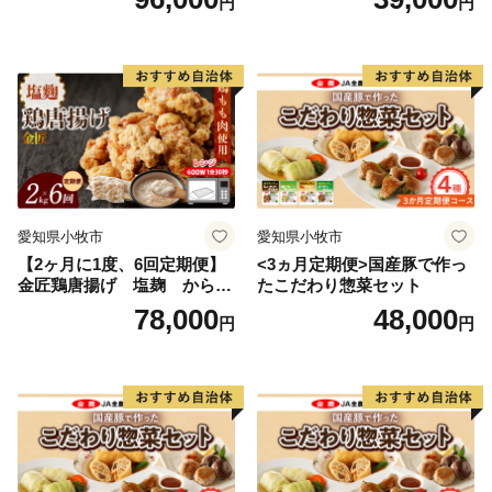
円
円
京品川まで45分、名古屋まで25分と移動時間が劇的に
短縮されます。
愛知県小牧市
愛知県小牧市
【2ヶ月に1度、6回定期便】
<3ヵ月定期便>国産豚で作っ
金匠鶏唐揚げ 塩麹 からあ
たこだわり惣菜セット
げ
78,000
48,000
円
円