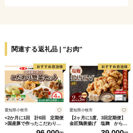
主要な施設や工場等が集中しています。
中段地帯は果樹の生産地帯として本村の農業の中核をな
し、上段地帯は小集落が点在しており、農地造成により
集団化農業が行われています。上段地帯から伊那山脈に
かけての森林地帯は急峻であり、村土の保全と水源かん
養のための森林育成が行われています。また赤松林が多
関連する返礼品 | "お肉"
く、秋に収穫される、特産の「まつたけ」が有名です。
（日本随一の収穫量を誇ります）
産業は、農業を主体として工業、商業が発展してきまし
た。農業は従来、稲作、養蚕が中心でしたが、昭和40年
代から桃、なし、りんご、市田柿などの果樹に転換さ
れ、農業の近代化とともに生産の向上が図られてきまし
た。
2034年以降には、リニア中央新幹線（東京品川～名古
愛知県小牧市
愛知県小牧市
屋間）が完成予定で、中間駅の長野駅（仮称）は豊丘村
<2か月に1回 計6回 定期便
【2ヶ月に1度、3回定期便】
から車で10～15分ほどの位置に建設予定です。
>国産豚で作ったこだわり惣
金匠鶏唐揚げ 塩麹 からあ
リニア中央新幹線の開業により、飯田駅（仮称）から東
菜セット
げ
96,000
39,000