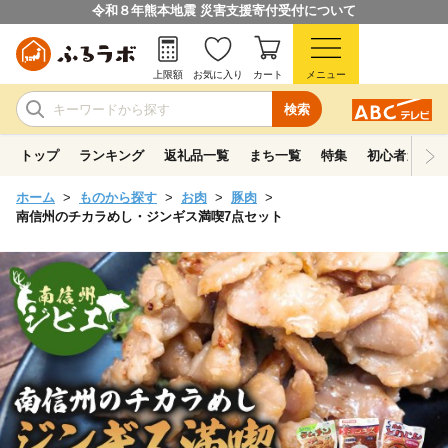
令和８年熊本地震 災害支援寄付受付について
上限額
お気に入り
カート
メニュー
検索
トップ
ランキング
返礼品一覧
まち一覧
特集
初心者ガイド
ホーム
ものから探す
お肉
豚肉
南信州のチカラめし・ジンギス満喫7点セット