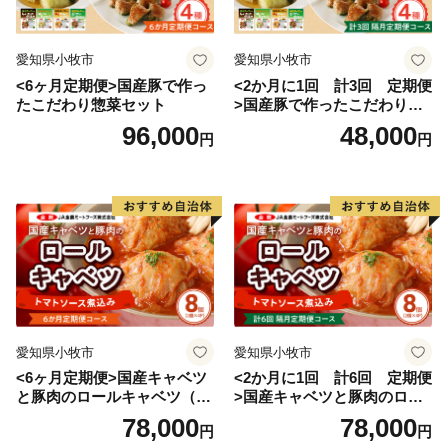
愛知県小牧市
愛知県小牧市
<6ヶ月定期便>国産豚で作っ
<2か月に1回 計3回 定期便
たこだわり惣菜セット
>国産豚で作ったこだわり惣
菜セット
96,000
48,000
円
円
愛知県小牧市
愛知県小牧市
<6ヶ月定期便>国産キャベツ
<2か月に1回 計6回 定期便
と豚肉のロールキャベツ（4P
>国産キャベツと豚肉のロー
入り）
ルキャベツ（4P入り）
78,000
78,000
円
円