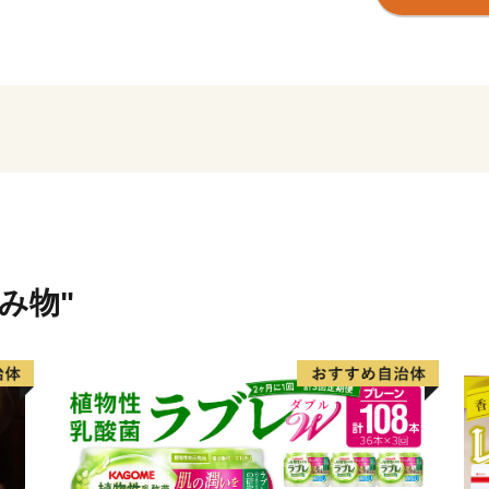
発展し、明治35年に「佐世
ました。
戦後は平和産業港湾都市と
て、現在は製造業とともに
なっています。
また、昭和30年に指定を受
ンの「ハウステンボス」な
年多くの観光客を魅了して
【面 積】426.06k㎡
飲み物"
【人 口】239,971人（令
【世帯数】104,477世帯
【市の木】ハナミズキ
【市の花】カノコユリ
【隣接する自治体】長崎県
平戸市、松浦市）、佐賀県