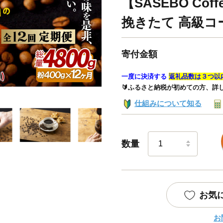
【SASEBO Cof
挽きたて 高級コー
寄付金額
一度に決済する
返礼品数は３つ以
🔰ふるさと納税が初めての方、詳
仕組みについて知る
数量
お気
お