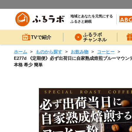
地域とあなたを元気にする
ふるさと納税
ふるラボ
TVで紹介
チャンネル
ホーム
ものから探す
お飲み物
コーヒー
E277d 《定期便》必ず出荷日に自家熟成焙煎ブルーマウンテン粉N
本格 希少 簡単