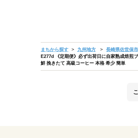
まちから探す
九州地方
長崎県佐世保
E277d 《定期便》必ず出荷日に自家熟成焙煎ブルー
鮮 挽きたて 高級コーヒー 本格 希少 簡単