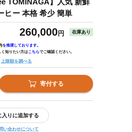
fee TOMINAGA】人気 新鮮
ヒー 本格 希少 簡単
260,000
在庫あり
円
内
を推奨しております。
しく知りたい方は
こちら
でご確認ください。
上限額を調べる
寄付する
に入りに追加する
問い合わせについて