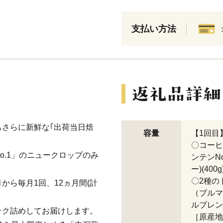
支払い方法
さらに新鮮な｢出荷当日焙
容量
【1回目
〇コーヒ
o.1」のニュークロップのみ
ンテンN
ー)(400g
〇2種の
月から毎月1回、12ヵ月間(計
（ブルマ
ルブレン
ック詰めしてお届けします。
［原産地