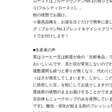
ローストはブルーマウンテンNo.1の香り
り(フルシティロースト)」。
粉の状態でお届け。
☆最高品種を、お湯を注ぐだけで簡単に楽し
グ（ブルマンNo.1ブレンド＆ゲイシャグ
トでお付けします！
■生産者の声
実はコーヒー豆は鮮度が命の「生鮮食品」
おいしいんです。見た目が変化しないので
後数週間も経つと香りが無くなり、代わり
っぱさが発生してしまいます。しかし、こ
に焙煎した豆」を粉にしてお送りしますの
度抜群の状態のままお届けすることができ
豆自体もニュークロップのみを使用していま
です)。酸化・劣化が始まる前のフレッシュ