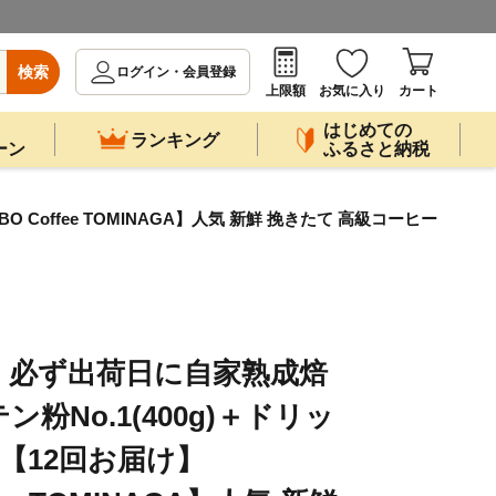
検索
ログイン・会員登録
上限額
お気に入り
カート
はじめての
ランキング
ーン
ふるさと納税
Coffee TOMINAGA】人気 新鮮 挽きたて 高級コーヒー
期便》必ず出荷日に自家熟成焙
粉No.1(400g)＋ドリッ
【12回お届け】