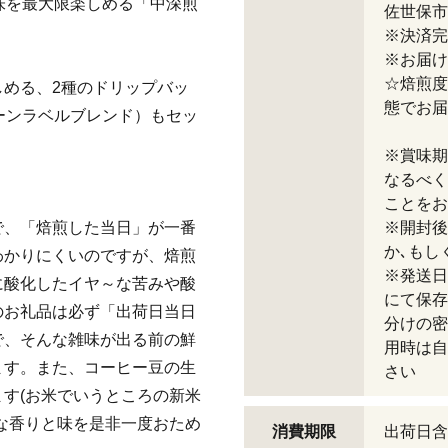
と味を最大限楽しめる「中深煎
佐世保市
※決済完
※お届け
☆焙煎度
める、2種のドリップバッ
態でお届
リーンラベルブレンド）もセッ
※賞味期
なるべく
ことをお
で、「焙煎した当日」が一番
※開封後
か､もし
わかりにくいのですが、焙煎
※発送日
に酸化したイヤ～な苦みや酸
にて保存
のお礼品は必ず「出荷日当日
分けの密
で、そんな雑味が出る前の鮮
用時は自
ます。また、コーヒー豆の生
さい
す(お米でいうところの新米
な香りと味を是非一度おため
消費期限
出荷日含