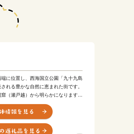
西端に位置し、西海国立公園「九十九島
表される豊かな自然に恵まれた街です。
洞窟（瀬戸越）から明らかになります。
し、1万2千年前の層からは、世界最古
ゅうもんどき)」が出土しました。
00人の半農半漁の一寒村でした。明治
鎮守府」の設置が公布されると急速に