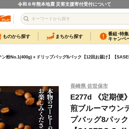
令和８年熊本地震 災害支援寄付受付について
番組･特集
ものから探す
まちから探す
キャンペ
o.1(400g)＋ドリップバッグ8パック【12回お届け】【SASEBO 
長崎県 佐世保市
E277d 《定
煎ブルーマウンテン
プバッグ8パック