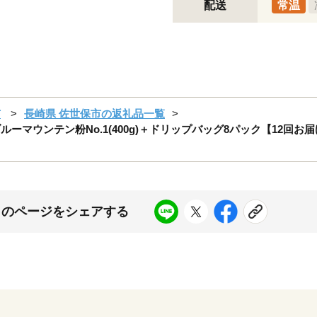
配送
常温
市
長崎県 佐世保市の返礼品一覧
マウンテン粉No.1(400g)＋ドリップバッグ8パック【12回お届け】【S
このページをシェアする