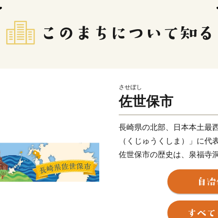
させぼし
佐世保市
長崎県の北部、日本本土最
（くじゅうくしま）」に代
佐世保市の歴史は、泉福寺
約1万5千年前の石器が出土
の土器「豆粒文土器(とうり
明治初期までは、人口約40
19年に旧海軍「第三海軍区