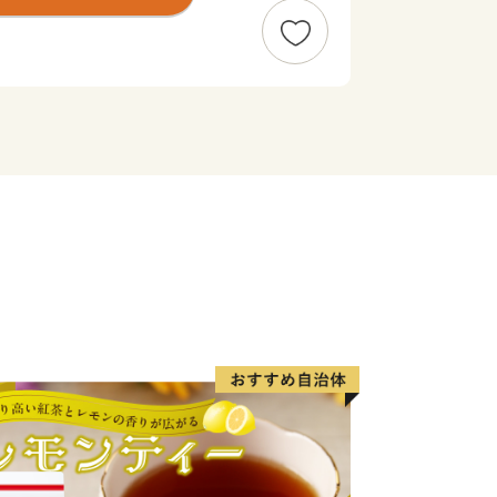
保村」から一挙に「佐世保市」となり
して発展し、「造船」・「炭鉱」を経
、県北地域の商業・サービス業の中心と
けた「西海国立公園」や平成4年オープ
どのアメニティリゾートが整備され、毎
います。
和4年1月1日現在 推計人口）
（川棚町、西海市、佐々町、波佐見町、
（伊万里市、有田町）