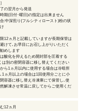
］
了の翌月から発送
時期(日付･曜日)の指定は出来ません
合:中深煎り(フルシティロースト)粉の状
け
限12ヵ月と記載していますが長期保管は
避けて､お早目にお召し上がりいただく
勧めします
は酸化を抑えるため開封部を圧着する
くは別の密閉容器に移し替えてください
から1ヵ月以内に使用する場合は冷暗所
､1ヵ月以上の場合は1回使用分ごとに小
閉容器に移し替え冷凍庫にて保管し､使
然解凍させ常温に戻してからご使用くだ
む12ヵ月