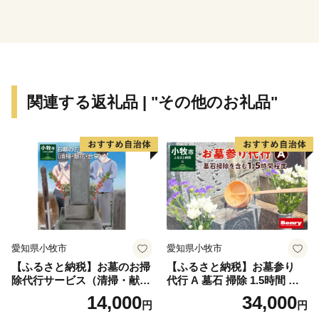
新たに開発された住宅が混在しています。
平野部においては、玉ねぎ、水なす、里芋、花き等、
泉州特産の農作物が栽培されています。関西国際空港の
対岸のりんくうタウンでは、様々な製造業をはじめとす
関連する返礼品 | "その他のお礼品"
る事業所が集積し、岡田と樽井にある漁港では大阪湾で
とれた新鮮な海産物が水揚げされ、海岸部には
SENNAN LONG PARK（泉南ロングパーク）を設け、
にぎわいを創出し、レクリエーションゾーンとして再生
させ、泉南市のまちづくりの拠点とすることをめざして
います。
愛知県小牧市
愛知県小牧市
【ふるさと納税】お墓のお掃
【ふるさと納税】お墓参り
除代行サービス（清掃・献
代行 A 墓石 掃除 1.5時間 程
花・合掌）
度 お参り 献花 献香 雑草 除
14,000
34,000
円
円
去 処分 草抜き 清掃 お手入れ