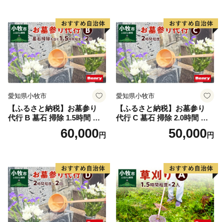
水洗い 水拭き 汚れ落とし 代
行サービス 和形墓石 洋型墓
石 デザイン墓石 愛知県 小牧
市
愛知県小牧市
愛知県小牧市
【ふるさと納税】お墓参り
【ふるさと納税】お墓参り
代行 B 墓石 掃除 1.5時間 程
代行 C 墓石 掃除 2.0時間 程
度 × 2回 お参り 献花 献香 雑
度 お参り 献花 献香 雑草 除
60,000
50,000
円
円
草 除去 処分 草抜き 清掃 お
去 処分 草抜き 清掃 お手入れ
手入れ 水洗い 水拭き 汚れ落
水洗い 水拭き 汚れ落とし 代
とし 代行サービス 和形墓石
行サービス 和形墓石 洋型墓
洋型墓石 デザイン墓石 愛知
石 デザイン墓石 愛知県 小牧
県 小牧市
市