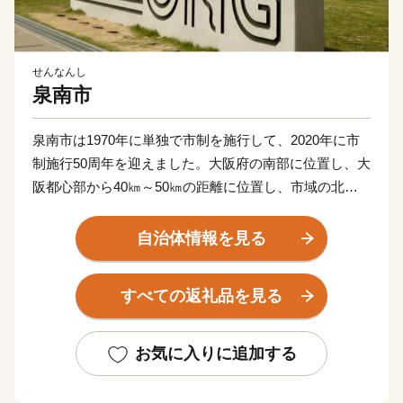
せんなんし
泉南市
泉南市は1970年に単独で市制を施行して、2020年に市
制施行50周年を迎えました。大阪府の南部に位置し、大
阪都心部から40㎞～50㎞の距離に位置し、市域の北西
は大阪湾に面し、北東は泉佐野市、田尻町、南西は阪南
市、そして南東は和歌山県岩出市、紀の川市と接してい
自治体情報を見る
ます。市域は南北約11㎞、東西約8㎞の広がりをみせ、
面積は48.98㎢であり、市域に関西国際空港の約1/3を含
すべての返礼品を見る
みます。
地形は、山地部、丘陵部、平地部および臨海部からな
お気に入りに追加する
り、南部の山地部には低い山々が連なる和泉山脈があ
り、丘陵部から平野部にかけては、古くからの街並みと