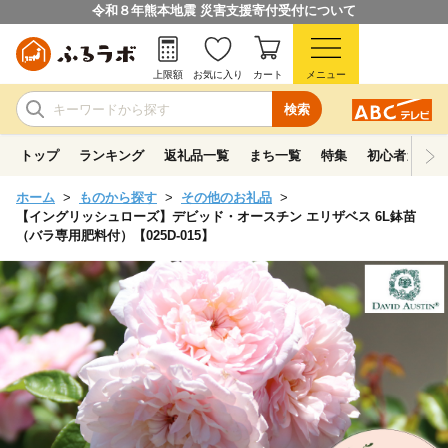
令和８年熊本地震 災害支援寄付受付について
上限額
お気に入り
カート
メニュー
検索
トップ
ランキング
返礼品一覧
まち一覧
特集
初心者ガイド
ホーム
ものから探す
その他のお礼品
【イングリッシュローズ】デビッド・オースチン エリザベス 6L鉢苗
（バラ専用肥料付）【025D-015】