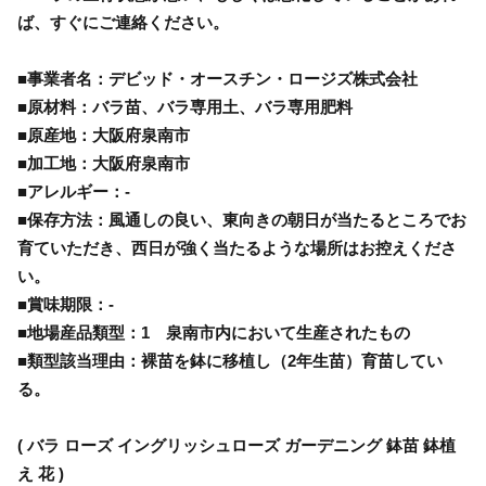
ば、すぐにご連絡ください。
■事業者名：デビッド・オースチン・ロージズ株式会社
■原材料：バラ苗、バラ専用土、バラ専用肥料
■原産地：大阪府泉南市
■加工地：大阪府泉南市
■アレルギー：-
■保存方法：風通しの良い、東向きの朝日が当たるところでお
育ていただき、西日が強く当たるような場所はお控えくださ
い。
■賞味期限：-
■地場産品類型：1 泉南市内において生産されたもの
■類型該当理由：裸苗を鉢に移植し（2年生苗）育苗してい
る。
( バラ ローズ イングリッシュローズ ガーデニング 鉢苗 鉢植
え 花 )