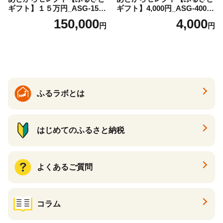
ギフト】１５万円_ASG-1500
ギフト】4,000円_ASG-4000_
00
(都城市) 後から選べる返礼品
150,000
4,000
円
円
ギフト ギフトポイント 品数2
200点以上 あとから選ぶ カタ
ログギフト カタログ ギフト
券 あとから選べる あとから
ギフト 返礼品カタログ グル
メカタログ ギフト肉 グルメ
ギフト フルーツギフト 肉 焼
ふるラボとは
酎 サーモン 野菜 魚介 海産物
うなぎ ゴルフ ふるさとチョ
イス ふるさと納税 仕組み
はじめてのふるさと納税
よくあるご質問
コラム