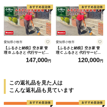
遊休地 空地 ベンリーさつき
の確認 防犯確認 郵便物 チェ
小牧味岡店 愛知県 小牧市
ック チラシ 回収 廃棄 提案
助言 愛知県 小牧市
愛知県小牧市
愛知県小牧市
【ふるさと納税】空き家 管
【ふるさと納税】空き家 管
理 B ふるさと 代行サービス
理 C ふるさと 代行サービス
1時間 程度 × 12回 建物 外部
2時間 程度 × 6回 建物 外部
147,000
120,000
円
円
状況 確認 2ヶ月に1回 雨漏り
状況 確認 2ヶ月に1回 雨漏り
カビ 目視確認 写真撮影 庭木
カビ 目視確認 写真撮影 庭木
の確認 防犯確認 郵便物 チェ
の確認 防犯確認 郵便物 チェ
ック チラシ 回収 廃棄 提案
ック チラシ 回収 廃棄 提案
助言 愛知県 小牧市
助言 愛知県 小牧市
この返礼品を見た人は
こんな返礼品も見ています