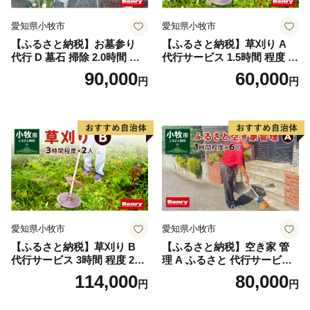
愛知県小牧市
愛知県小牧市
【ふるさと納税】お墓参り
【ふるさと納税】草刈り A
代行 D 墓石 掃除 2.0時間 程
代行サービス 1.5時間 程度 2
度 × 2回 お参り 献花 献香 雑
人作業 伐採 低草木 剪定 ゴミ
90,000
60,000
円
円
草 除去 処分 草抜き 清掃 お
拾い 清掃 雑草 除去 除草 作
手入れ 水洗い 水拭き 汚れ落
業 状況 完了報告 撮影 庭 田
とし 代行サービス 和形墓石
畑 遊休地 空地 ベンリーさつ
洋型墓石 デザイン墓石 愛知
き小牧味岡店 愛知県 小牧市
県 小牧市
愛知県小牧市
愛知県小牧市
【ふるさと納税】草刈り B
【ふるさと納税】空き家 管
代行サービス 3時間 程度 2人
理 A ふるさと 代行サービス
作業 伐採 低草木 剪定 ゴミ拾
1時間 程度 × 6回 建物 外部
114,000
80,000
円
円
い 清掃 雑草 除去 除草 作業
状況 確認 2ヶ月に1回 雨漏り
状況 完了報告 撮影 庭 田畑
カビ 目視確認 写真撮影 庭木