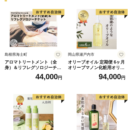
島根県海士町
岡山県瀬戸内市
アロマトリートメント（全
オリーブオイル 定期便 6ヶ月
身）＆リフレグソロジーチケ
オリーブマノン化粧用オリー
ット
ブオイル 200ml オリーブ オ
44,000
94,000
円
円
イル 美容 スキンケア 化粧用
油 オリーブ油 お楽しみ