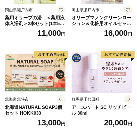
岡山県瀬戸内市
岡山県瀬戸内市
薬用オリーブの湯 ＜薬用液
オリーブマノングリーンロー
体入浴剤＞2本セット(1本500
ション＆化粧用オイルセット
ml） 美容
美容グッズ スキンケア 化粧
11,000
16,000
円
円
水
北海道北斗市
群馬県千代田町
北海道NATURAL SOAP3個
アースハート SC リッチピー
セット HOKK033
ル 30ml
13,000
20,000
円
円