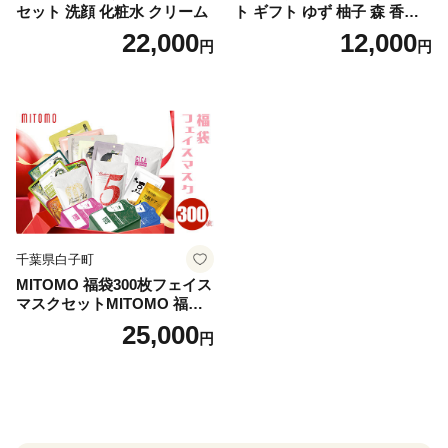
セット 洗顔 化粧水 クリーム
ト ギフト ゆず 柚子 森 香り
日用品 お風呂 バス用品 温活
22,000
12,000
円
円
アロマ 香り まとめ買い静岡
県 藤枝市 医薬部外品
千葉県白子町
MITOMO 福袋300枚フェイス
マスクセットMITOMO 福袋3
00枚フェイスマスクセット
25,000
円
ふるさと納税 パック ファイ
スパック フェイスマスク 美
容 スキンケア 福袋 千葉県 白
子町 送料無料 SHAG003