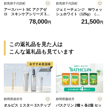
群馬県千代田町
群馬県千代田町
アースハート SC アクアゼ
ジェミーチェンジ Wウォッ
ロ スキンケアシリーズ 3点
シュホワイト（125g）（泡立
セット
てネット付）×2本 群馬県 千
78,000
21,500
円
円
代田町
この返礼品を見た人は
こんな返礼品も見ています
静岡県袋井市
静岡県藤枝市
オルビス ミスター 3ステップ
バスクリン 2種 × 各2個 セッ