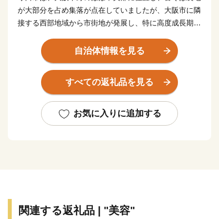
が大部分を占め集落が点在していましたが、大阪市に隣
接する西部地域から市街地が発展し、特に高度成長期に
は一挙に市街地が拡がりました。
自治体情報を見る
また、早くから大手家電メーカーの企業城下町として発
展を遂げるとともに安定した税収を背景に各種行政サー
すべての返礼品を見る
ビスを充実させ、公共施設や都市基盤の整備を進めてき
た結果、現在では日常生活を支える基本的な施設整備は
一定の到達点に達し、成熟した都市としての機能を備え
お気に入りに追加する
るに至っています。
市内の交通機関は、大阪市中心部まで約15分の京阪電
車、大阪市営地下鉄や、大阪空港まで約35分の大阪モノ
レールが縦横に走り、主要道路は、国道1号・阪神高速
道路・近畿自動車道などが整備され、各都市を結ぶ交通
の要衝となっています。
関連する返礼品 | "美容"