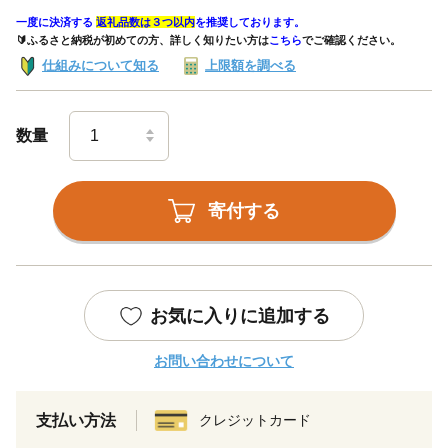
一度に決済する
返礼品数は３つ以内
を推奨しております。
🔰ふるさと納税が初めての方、詳しく知りたい方は
こちら
でご確認ください。
仕組みについて知る
上限額を調べる
数量
寄付する
お気に入りに追加する
お問い合わせについて
支払い方法
クレジットカード