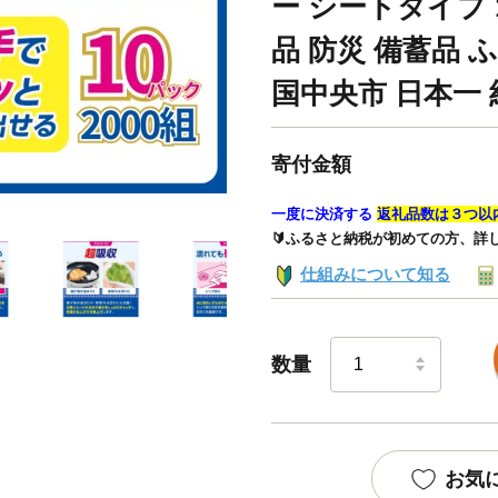
ー シートタイプ 
品 防災 備蓄品 
国中央市 日本一
寄付金額
一度に決済する
返礼品数は３つ以
🔰ふるさと納税が初めての方、詳
仕組みについて知る
数量
お気