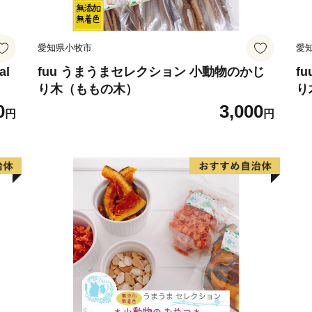
愛知県小牧市
愛
al
fuu うまうまセレクション 小動物のかじ
f
り木（ももの木）
り
0
3,000
円
円