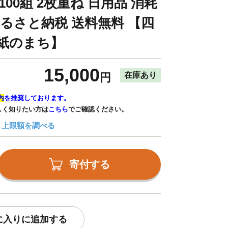
100組 2枚重ね 日用品 消耗
ふるさと納税 送料無料 【四
 紙のまち】
15,000
在庫あり
円
内
を推奨しております。
しく知りたい方は
こちら
でご確認ください。
上限額を調べる
寄付する
に入りに追加する