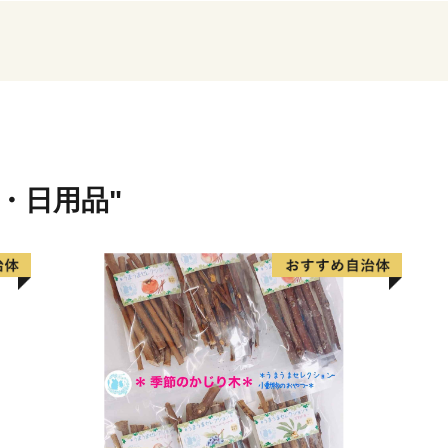
20年連続全国1位となるな
す。
【ふるさと納税の対象とな
四国中央市は、総務大臣よ
指定されました。
今後も適正かつ公正な運営
貨・日用品"
四国中央市を応援いただき