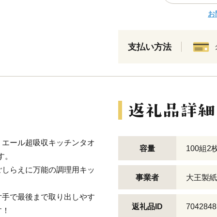
お
支払い方法
リエール超吸収キッチンタオ
容量
100組2
す。
ごしらえに万能の調理用キッ
事業者
大王製紙
片手で最後まで取り出しやす
返礼品ID
7042848
す！