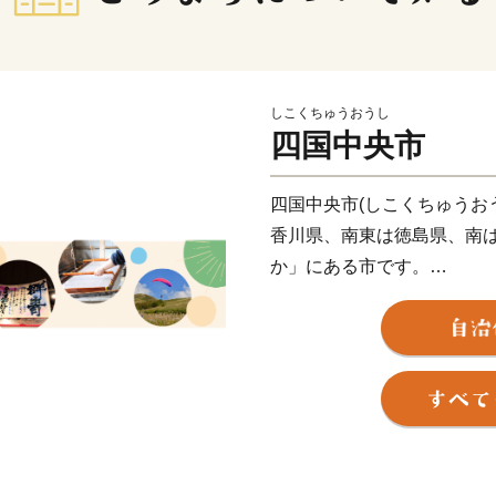
しこくちゅうおうし
四国中央市
四国中央市(しこくちゅうお
香川県、南東は徳島県、南
か」にある市です。
県都松山市と高松市へは約80
までは約100 km、大阪市へ約
にあります。
古くから「お札と切手以外
な紙製品がこの地で現在も
また、紙・パルプ製品分野