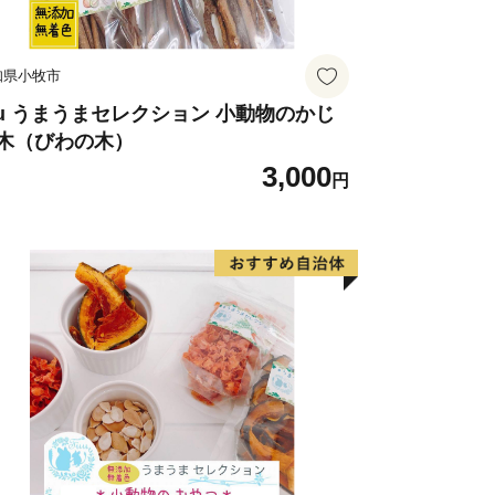
知県小牧市
uu うまうまセレクション 小動物のかじ
木（びわの木）
3,000
円