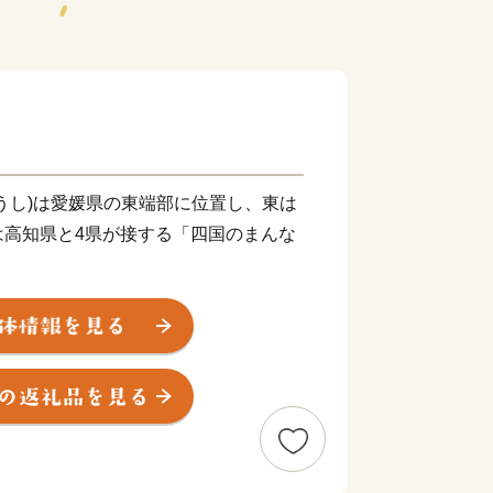
うし)は愛媛県の東端部に位置し、東は
は高知県と4県が接する「四国のまんな
 km、高知市までは約60 km、徳島市
300 km、東京都まで約800 kmの距離
は何でも揃う」と言われるほど多種多様
生産されています。
における自治体別「製造品出荷額等」で