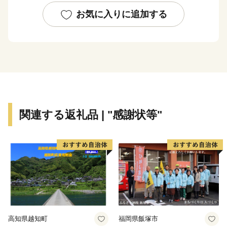
植物園」や国内最大級の人道吊り橋「星のブランコ」、
お気に入りに追加する
ぶどう狩りなど魅力あるスポットがたくさんあります。
子育て支援や小中一貫教育を導入するなど、安心して子
育てできるための支援や施設の充実を進めた結果、子育
て世帯に選ばれるまちになり、15歳未満と30～40代の
子育て世帯の人口が増えています。
関連する返礼品 | "感謝状等"
今後も、「懐かしさと新しさが交わる みんなの心が和
むまち」を目指して取り組んでいますので、皆様からの
応援を心よりお待ちしております。
高知県越知町
福岡県飯塚市