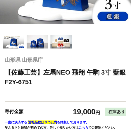
山形県 山形県庁
【佐藤工芸】左馬NEO 飛翔 午駒 3寸 藍銀
F2Y-6751
19,000
寄付金額
在庫あり
円
一度に決済する
返礼品数は３つ以内
を推奨しております。
🔰ふるさと納税が初めての方、詳しく知りたい方は
こちら
でご確認ください。