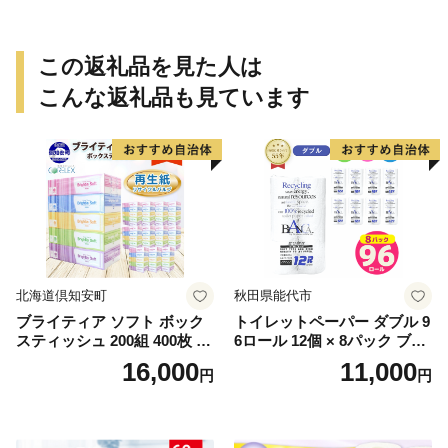
この返礼品を見た人は
こんな返礼品も見ています
北海道倶知安町
秋田県能代市
ブライティア ソフト ボック
トイレットペーパー ダブル 9
スティッシュ 200組 400枚 60
6ロール 12個 × 8パック ブラ
箱 日本製 まとめ買い ティッ
ンカ 再生紙 100％ 芯あり 日
16,000
11,000
円
円
シュ リサイクル 長持 防災 常
用品 消耗品 無香料 生活用品
備品 日用雑貨 消耗品 生活必
備蓄 秋田県 能代市 送料無料
需品 備蓄 ペーパー 紙 北海道
《能代製紙》
倶知安町 日用品