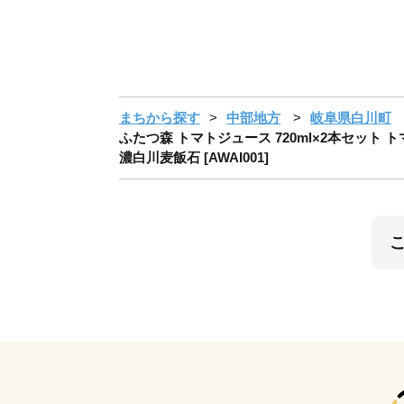
まちから探す
中部地方
岐阜県白川町
ふたつ森 トマトジュース 720ml×2本セット 
濃白川麦飯石 [AWAI001]