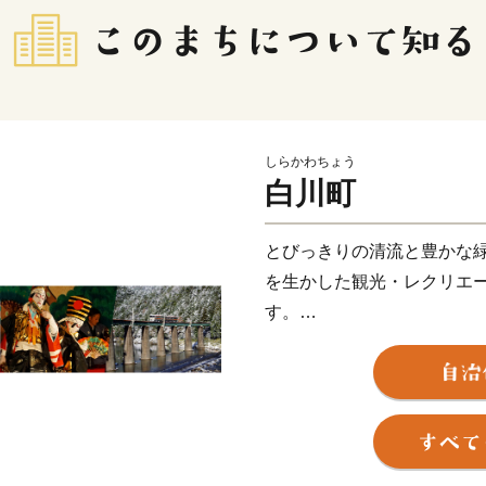
しらかわちょう
白川町
とびっきりの清流と豊かな緑
を生かした観光・レクリエ
す。
また、豊かな山林資源を生
生み出す独特の気候風土を
『東濃桧(ヒノキ)のまち』