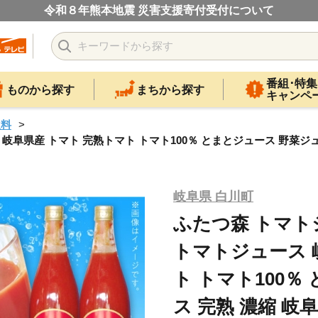
令和８年熊本地震 災害支援寄付受付について
番組･特集
ものから探す
まちから探す
キャンペ
飲料
岐阜県産 トマト 完熟トマト トマト100％ とまとジュース 野菜ジュース 
岐阜県 白川町
ふたつ森 トマトジ
トマトジュース 
ト トマト100％
ス 完熟 濃縮 岐