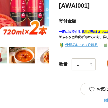
[AWAI001]
寄付金額
一度に決済する
返礼品数は３つ以
🔰ふるさと納税が初めての方、詳
仕組みについて知る
数量
お気
お