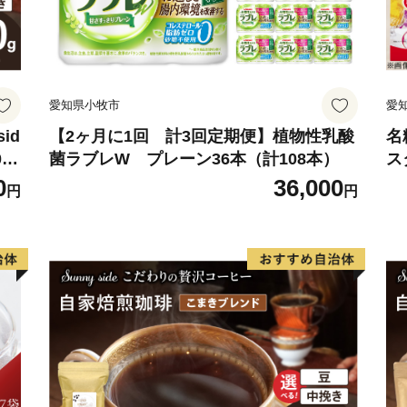
愛知県小牧市
愛
id
【2ヶ月に1回 計3回定期便】植物性乳酸
名
0
菌ラブレW プレーン36本（計108本）
ス
粉
0
36,000
円
円