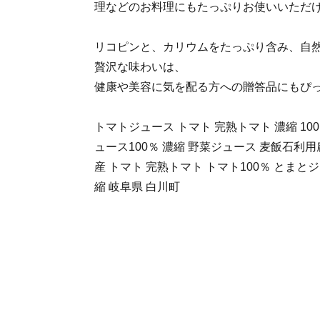
理などのお料理にもたっぷりお使いいただ
リコピンと、カリウムをたっぷり含み、自
贅沢な味わいは、
健康や美容に気を配る方への贈答品にもぴ
トマトジュース トマト 完熟トマト 濃縮 10
ュース100％ 濃縮 野菜ジュース 麦飯石利
産 トマト 完熟トマト トマト100％ とまと
縮 岐阜県 白川町