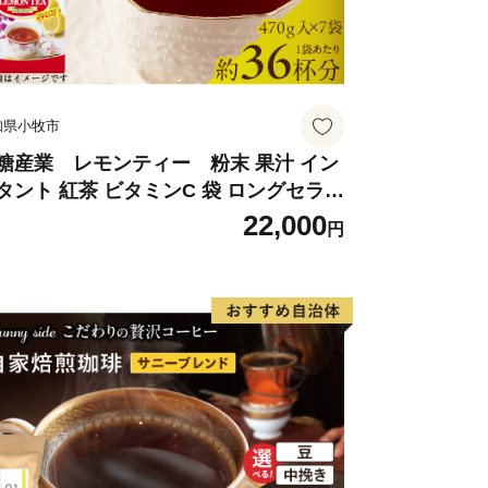
知県小牧市
糖産業 レモンティー 粉末 果汁 イン
タント 紅茶 ビタミンC 袋 ロングセラー
末飲料 粉末茶 簡単 手軽 ホット アイス
22,000
円