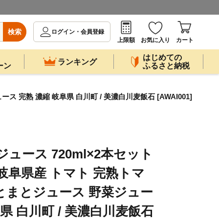
検索
ログイン・会員登録
上限額
お気に入り
カート
はじめての
ランキング
ーン
ふるさと納税
完熟 濃縮 岐阜県 白川町 / 美濃白川麦飯石 [AWAI001]
ュース 720ml×2本セット
岐阜県産 トマト 完熟トマ
 とまとジュース 野菜ジュー
阜県 白川町 / 美濃白川麦飯石