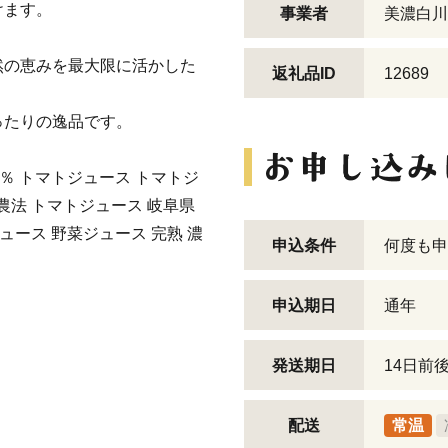
けます。
事業者
美濃白川
然の恵みを最大限に活かした
返礼品ID
12689
ったりの逸品です。
0％ トマトジュース トマトジ
用農法 トマトジュース 岐阜県
ジュース 野菜ジュース 完熟 濃
申込条件
何度も申
申込期日
通年
発送期日
14日前
配送
常温