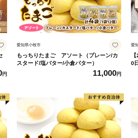
愛知県小牧市
愛
セ
もっちりたまご アソート（プレーン/カ
【
スタード/塩バター/小倉バター）
0
セ
0
11,000
円
円
常