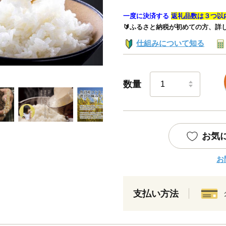
一度に決済する
返礼品数は３つ以
🔰ふるさと納税が初めての方、詳
仕組みについて知る
数量
お気
お
支払い方法