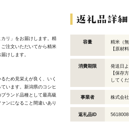
ヒカリ」をお届けします。精
容量
精米（無
、ご注文いただいてから精米
【原材料
お届けします。
消費期限
発送日よ
【保存方
いるため見栄えが良く、いく
してくだ
っています。新潟県のコシヒ
のブランド品種として最高級
事業者
株式会社S
ファンになること間違いあり
返礼品ID
5618008