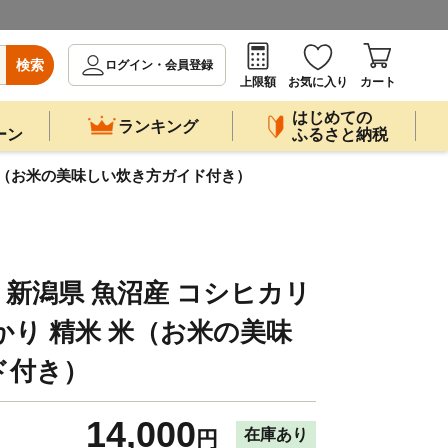
検索
ログイン・会員登録
上限額
お気に入り
カート
はじめての
ランキング
ーン
ふるさと納税
米 米（お米の美味しい炊き方ガイド付き）
」 新潟県 魚沼産 コシヒカリ
ひかり 精米 米（お米の美味
ド付き）
14,000
在庫あり
円