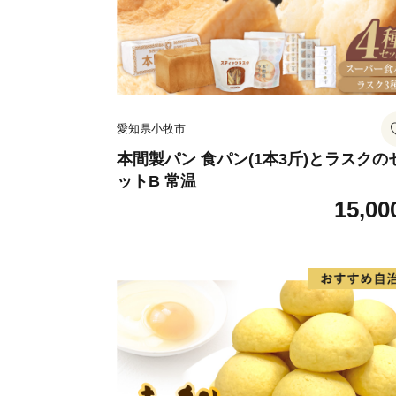
愛知県小牧市
本間製パン 食パン(1本3斤)とラスクの
ットB 常温
15,00