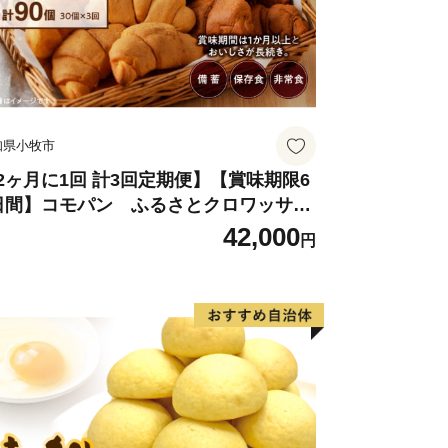
知県小牧市
2ヶ月に1回 計3回定期便】【賞味期限6
日間】コモパン ふるさとクロワッサン
ット（計90個）／災害用備蓄 保存食 非
42,000
円
食 防災グッズにも