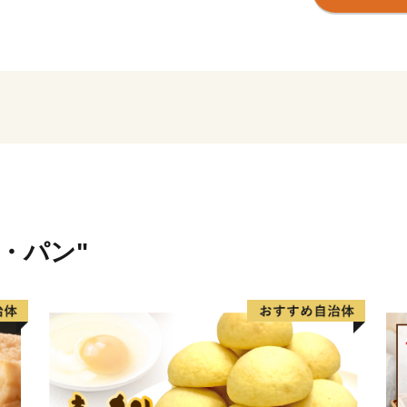
われるなど、海の幸も豊富
本県は全域が豪雪地帯とな
「雪室」の特性を活かした
ど、昔から育まれた雪国の
産業では、高度なものづく
いデザインの製品は海外か
このように新潟県には素晴
米・パン"
まじめで温かい人々がいま
ふるさと納税をきっかけと
ひ本県にお越しください。