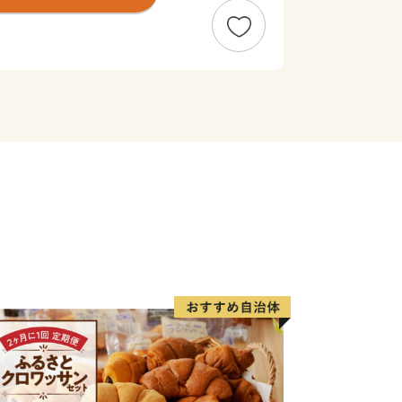
です。
っており、低温高湿度の環境が保たれる
食品熟成、冬に備える様々な保存食な
文化が今も息づいています。
り技術が集積し、優れた技術による美し
らも求められています。
らしいものがたくさんあります。何より
す。
して新潟県の魅力を感じていただき、ぜ
お待ちしております！