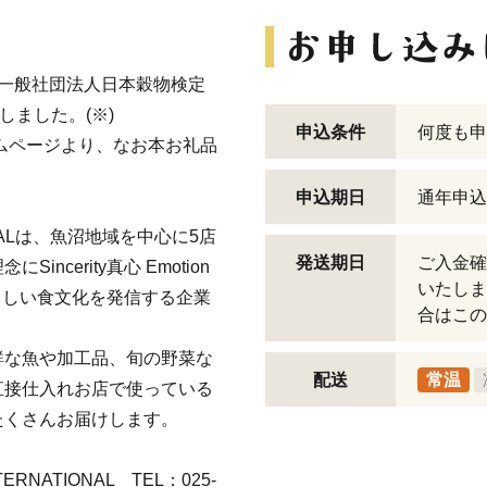
一般社団法人日本穀物検定
ました。(※)
申込条件
何度も申
ムページより、なお本お礼品
申込期日
通年申込
ONALは、魚沼地域を中心に5店
発送期日
ご入金確
cerity真心 Emotion
いたしま
ばらしい食文化を発信する企業
合はこの
鮮な魚や加工品、旬の野菜な
配送
常温
直接仕入れお店で使っている
たくさんお届けします。
NATIONAL TEL：025-