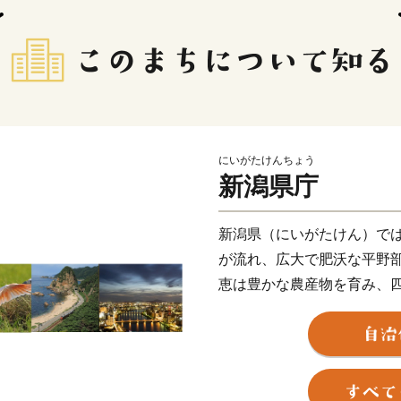
にいがたけんちょう
新潟県庁
新潟県（にいがたけん）で
が流れ、広大で肥沃な平野
恵は豊かな農産物を育み、
ら全国に届けられています
また635kmの海岸線は多
ワイガニなど様々な魚種が