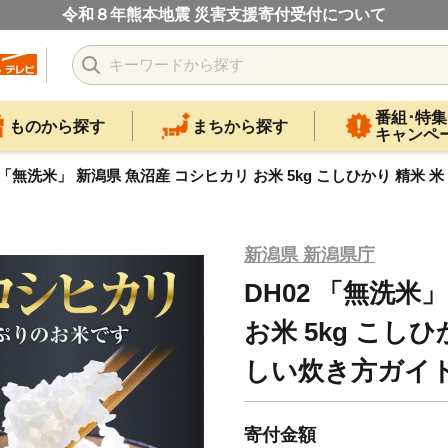
令和８年熊本地震 災害支援寄付受付について
番組･特集
ものから探す
まちから探す
キャンペ
2 「無洗米」 新潟県 魚沼産 コシヒカリ お米 5kg こしひかり 精
新潟県 新潟県庁
DH02 「無洗米
お米 5kg こし
しい炊き方ガイ
寄付金額