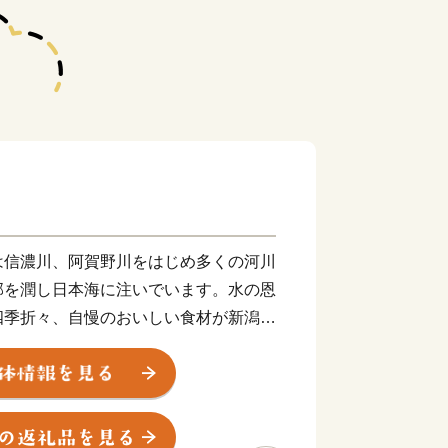
は信濃川、阿賀野川をはじめ多くの河川
部を潤し日本海に注いでいます。水の恩
四季折々、自慢のおいしい食材が新潟か
。
様な漁場に恵まれており、ブリ、イカ、ズ
水揚げされ、佐渡島ではカキの養殖が行