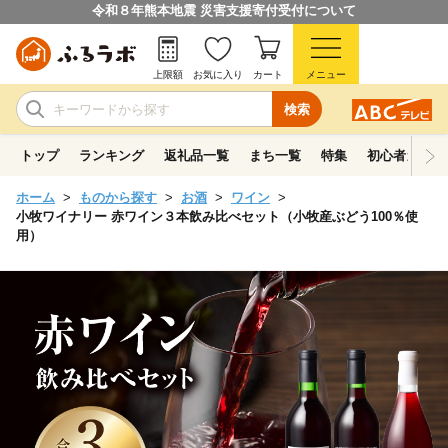
令和８年熊本地震 災害支援寄付受付について
上限額
お気に入り
カート
メニュー
検索
トップ
ランキング
返礼品一覧
まち一覧
特集
初心者ガイド
ホーム
ものから探す
お酒
ワイン
小牧ワイナリー 赤ワイン３本飲み比べセット（小牧産ぶどう100％使
用）