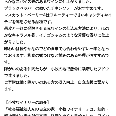
らかなスパイス香のあるワインに仕上がりました。
ブラックペッパーの効いたチキンソテーがおすすめです。
マスカット・ベーリーAはフルーティーで甘いキャンディやイ
チゴを連想させる品種です。
果皮と一緒に発酵させる赤ワインの仕込み方法により、ほの
かなキャラメル香、イチゴジャムのような芳醇な香りに仕上
がりました。
味わいは軽やかなのでどの食事でも合わせやすい一本となっ
ております。和食の煮つけなど甘みのある料理がおすすめで
す。
障がいのある仲間たちが、小牧の地で懸命に栽培したブドウ
で造りました。
ご寄附は働く障がいのある方の収入向上、自立支援に繋がり
ます。
【小牧ワイナリーの紹介】
「社会福祉法人AJU自立の家 小牧ワイナリー」は、知的・
精神障がい者の就労支援、経済的自立を目的とした、ワイン