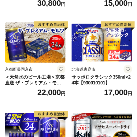
30,800
15,000
円
円
ス アルコール度数5% 缶ビー
ル お酒 ビール アサヒ スーパ
ードライ super dry 24缶 辛
口 送料無料 カメイ 本宮市
【07214-0206】
京都府長岡京市
北海道恵庭市
＜天然水のビール工場＞京都
サッポロクラシック350ml×2
直送 ザ・プレミアム・モル
4本【930010101】
ツ 350ml×24本 プレモル [149
22,000
17,000
円
円
5]