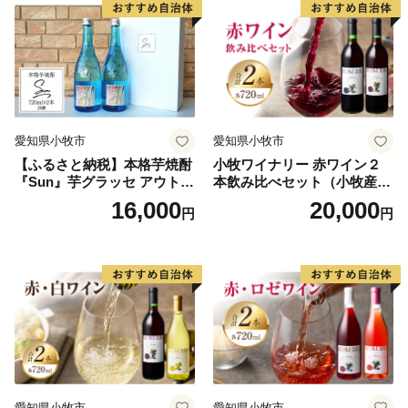
愛知県小牧市
愛知県小牧市
【ふるさと納税】本格芋焼酎
小牧ワイナリー 赤ワイン２
『Sun』芋グラッセ アウトド
本飲み比べセット（小牧産ぶ
ア ソロキャンプ ベランピン
どう100％使用）
16,000
20,000
円
円
グ 巣ごもり 就労支援
愛知県小牧市
愛知県小牧市