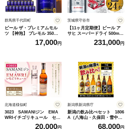
群馬県千代田町
茨城県守谷市
ビール ザ・プレミアムモル
【11ヶ月定期便】ビール ア
ツ 【神泡】 プレモル 350ml
サヒ スーパードライ 500ml 2
× 24本 サントリー〈天然水の
4本 1ケース×11ヶ月 | アサヒ
17,000
231,000
円
円
ビール工場〉群馬※沖縄・離
ビール 究極の辛口 酒 お酒 ア
島地域へのお届け不可
ルコール 生ビール Asahi ア
サヒビール スーパードライ s
uper dry 11回 缶ビール 缶 ギ
フト 内祝い 茨城県守谷市 送
料無料
北海道様似町
新潟県新潟県庁
3023 SAMANIジン EMA
新潟の飲み比べセット 1806
WRIイチゴリキュール セッ
A（八海山・久保田・雪中
ト（箱入り）【大人の味 酒
梅・越乃寒梅・かたふね・千
20,000
68,000
円
円
お酒 洋酒 スピリッツ クラフ
代の光）