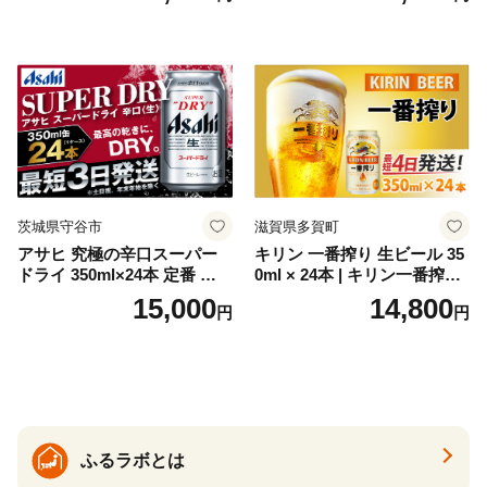
トジン 国産 sake SAKE gin
GIN liqueur LIQUEUR お酒
セット 詰め合わせ カクテル
ソーダ割り アルコール ロッ
ク ソーダ ジントニック 】
茨城県守谷市
滋賀県多賀町
アサヒ 究極の辛口スーパー
キリン 一番搾り 生ビール 35
ドライ 350ml×24本 定番 ビー
0ml × 24本 | キリン一番搾り
ル 缶ビール 酒 お酒 アルコー
キリンビール 一番搾り ビー
15,000
14,800
円
円
ル 辛口
ル 24缶 きりんいちばんしぼ
り キリン一番搾り びーる 1
ケース 24缶 24本 キリン一番
搾り KIRIN きりん 麒麟 キリ
ン一番搾り いちばんしぼり
キリン一番搾り 父の日 ちち
の日
ふるラボとは