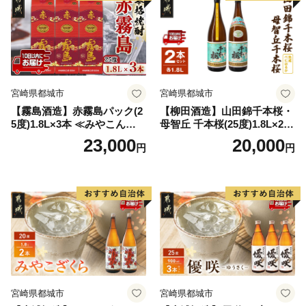
宮崎県都城市
宮崎県都城市
【霧島酒造】赤霧島パック(2
【柳田酒造】山田錦千本桜・
5度)1.8L×3本 ≪みやこんじょ
母智丘 千本桜(25度)1.8L×2本
特急便≫_23-07-K03P-1800-3
≪みやこんじょ特急便≫_AC
23,000
20,000
円
円
-Q
-0751
宮崎県都城市
宮崎県都城市