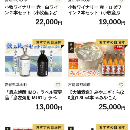
小牧ワイナリー 赤・白ワイ
小牧ワイナリー 赤・ロゼワ
ン２本セット（小牧産ぶどう
イン２本セット（小牧産ぶど
100％使用）
う100％使用）
22,000
19,000
円
円
愛知県幸田町
宮崎県都城市
「彦左焼酎 IMO」ラベル変更
【大浦酒造】みやこざくら(2
品「彦左焼酎 MUGI」ラベル
0度)1.8L×4本 ≪みやこんじょ
変更品 飲み比べ セット 合計
特急便≫_AD-0771
13,000
25,000
円
円
2本 720ml×各1本 25度 焼酎
お酒 麦焼酎 芋焼酎