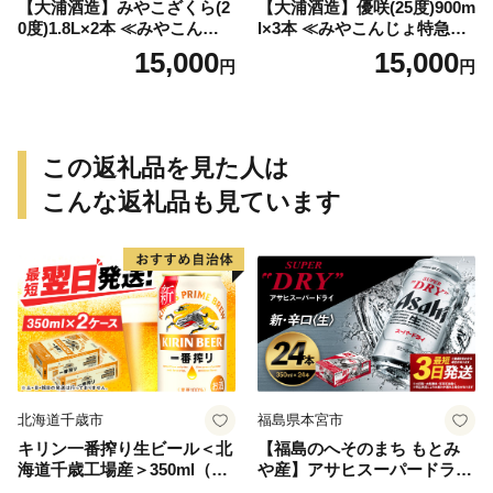
【大浦酒造】みやこざくら(2
【大浦酒造】優咲(25度)900m
0度)1.8L×2本 ≪みやこんじょ
l×3本 ≪みやこんじょ特急便
特急便≫_MJ-0771
≫_MJ-0772
15,000
15,000
円
円
この返礼品を見た人は
こんな返礼品も見ています
北海道千歳市
福島県本宮市
キリン一番搾り生ビール＜北
【福島のへそのまち もとみ
海道千歳工場産＞350ml（24
や産】アサヒスーパードライ
本） 2ケース
350ml×24本 合計8.4L 1ケー