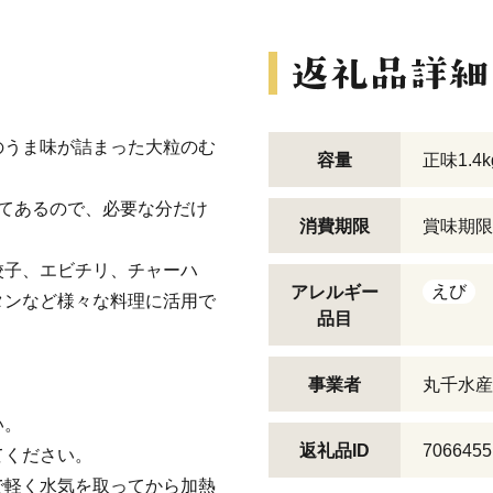
のうま味が詰まった大粒のむ
容量
正味1.4k
てあるので、必要な分だけ
消費期限
賞味期限
餃子、エビチリ、チャーハ
えび
アレルギー
タンなど様々な料理に活用で
品目
事業者
丸千水産
い。
返礼品ID
7066455
てください。
で軽く水気を取ってから加熱