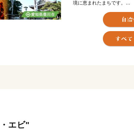
境に恵まれたまちです。
名所としては、商売繁盛の
を馳せる豊川稲荷が知られ
また、バラ、大葉、トマト
プレベルです。
とよかわ応援寄附金(ふるさ
応じて豊川市の自慢の品を
ニ・エビ"