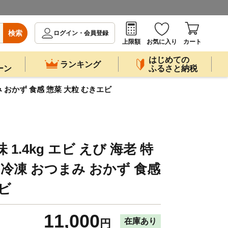
検索
ログイン・会員登録
上限額
お気に入り
カート
はじめての
ランキング
ーン
ふるさと納税
み おかず 食感 惣菜 大粒 むきエビ
1.4kg エビ えび 海老 特
 冷凍 おつまみ おかず 食感
ビ
11,000
在庫あり
円