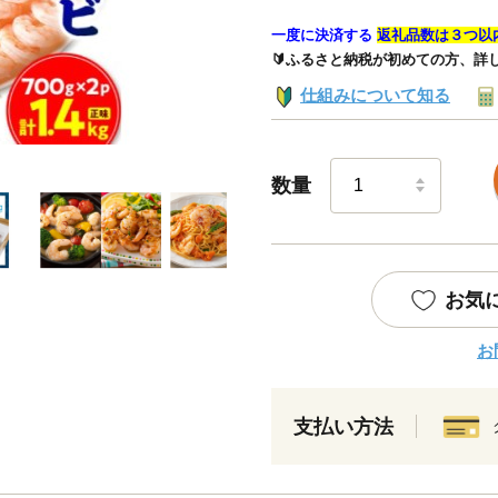
一度に決済する
返礼品数は３つ以
🔰ふるさと納税が初めての方、詳
仕組みについて知る
数量
お気
お
支払い方法