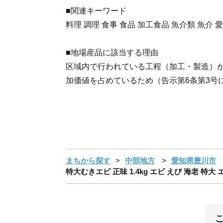
■関連キーワード
料理 調理 食事 食品 加工食品 魚介類 魚介 
■地場産品に該当する理由
区域内で行われている工程（加工・製造）が
加価値を占めているため（告示第6条第3号
まちから探す
中部地方
愛知県豊川市
特大むきエビ 正味 1.4kg エビ えび 海老 特大