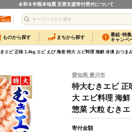
令和８年熊本地震 災害支援寄付受付について
番組･特集
ものから探す
まちから探す
キャンペ
きエビ 正味 1.4kg エビ えび 海老 特大 エビ料理 海鮮 冷凍 おつま
愛知県 豊川市
特大むきエビ 正味 
大 エビ料理 海鮮
惣菜 大粒 むきエ
寄付金額