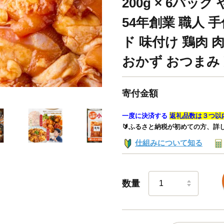
200g × 6パッ
54年創業 職人
ド 味付け 鶏肉 
おかず おつまみ 冷
寄付金額
一度に決済する
返礼品数は３つ以
🔰ふるさと納税が初めての方、詳
仕組みについて知る
数量