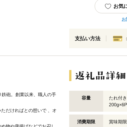
お気
お
支払い方法
り鉄砲。創業以来、職人の手
容量
たれ付き
200g×
ただければとの想いで 、オ
消費期限
賞味期限
炒め物や唐揚げなどでお召し