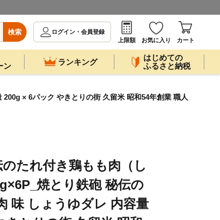
検索
ログイン・会員登録
上限額
お気に入り
カート
はじめての
ランキング
ーン
ふるさと納税
0g × 6パック やきとりの街 久留米 昭和54年創業 職人
伝のたれ付き鶏もも肉（し
g×6P_焼とり鉄砲 秘伝の
肉 味 しょうゆダレ 内容量