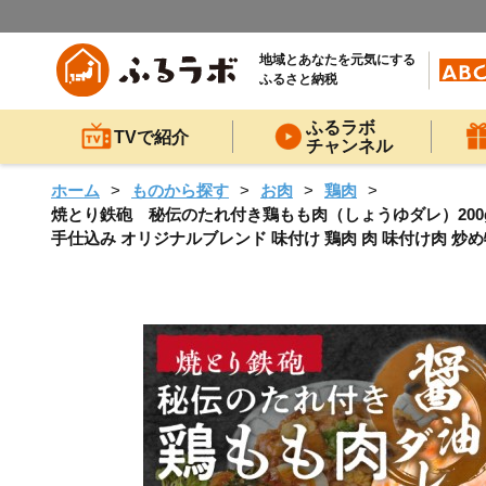
地域とあなたを元気にする
ふるさと納税
ふるラボ
TVで紹介
チャンネル
ホーム
ものから探す
お肉
鶏肉
焼とり鉄砲 秘伝のたれ付き鶏もも肉（しょうゆダレ）200g×6
手仕込み オリジナルブレンド 味付け 鶏肉 肉 味付け肉 炒め物