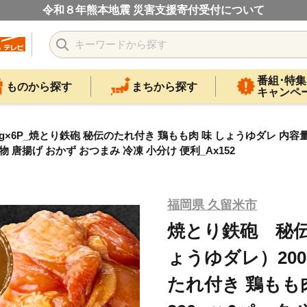
令和８年熊本地震 災害支援寄付受付について
番組･特集
ものから探す
まちから探す
キャンペ
P_焼とり鉄砲 秘伝のたれ付き 鶏もも肉 味 しょうゆダレ 内容量 20
 唐揚げ おかず おつまみ 冷凍 小分け 便利_Ax152
福岡県 久留米市
焼とり鉄砲 秘
ょうゆダレ）200
たれ付き 鶏もも