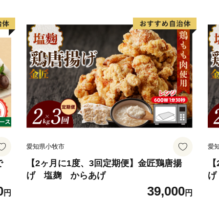
愛知県小牧市
愛
で
【2ヶ月に1度、3回定期便】金匠鶏唐揚
【
げ 塩麹 からあげ
げ
0
39,000
円
円