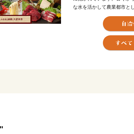
な水を活かして農業都市と
また、明治以降は県南地域
メーカーとして有名な「ア
的タイヤメーカーの「ブリ
として発展してきました。
その発展の過程で形成され
支えるとともに、久留米の
ります。
「九州有数の農業都市」「
鳥のまち」であり、「日本
して、久留米の先人が創り
してみてください。
"