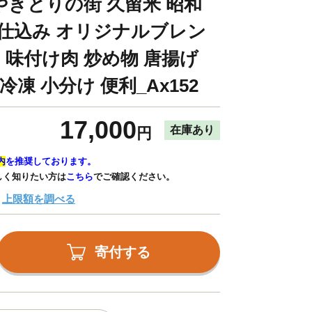
ク やきとりの街 久留米 昭和
 手仕込み オリジナルブレン
肉 味付け肉 炒め物 唐揚げ
凍 小分け 便利_Ax152
17,000
在庫あり
円
内
を推奨しております。
しく知りたい方は
こちら
でご確認ください。
上限額を調べる
寄付する