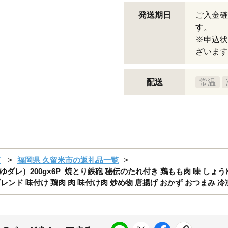
発送期日
ご入金確
す。
※申込状
ざいます
配送
常温
市
福岡県 久留米市の返礼品一覧
200g×6P_焼とり鉄砲 秘伝のたれ付き 鶏もも肉 味 しょうゆダレ
ンド 味付け 鶏肉 肉 味付け肉 炒め物 唐揚げ おかず おつまみ 冷凍 