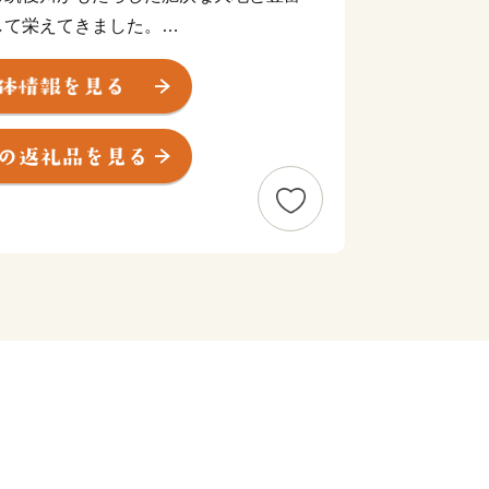
して栄えてきました。
の商業の中心地となり、国産のシューズ
サヒシューズ」「ムーンスター」、世界
ヂストン」を中心としたゴム産業のまち
た独自の食文化は当時の労働者の胃袋を
グルメとして現在に誇る逸品となってお
とんこつラーメンの発祥の地」や「焼き
有数の酒処」さらには「ゴムのまち」と
上げた数々の美味と逸品をぜひ一度堪能