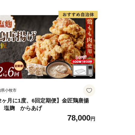
知県小牧市
2ヶ月に1度、6回定期便】金匠鶏唐揚
 塩麹 からあげ
78,000
円