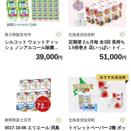
香川県観音寺市
北海道倶知安町
シルコット ウェットティッ
定期便 2ヵ月毎 全3回 長持ち
シュ ノンアルコール除菌詰
1.5倍巻き 花いっぱい トイレ
替（43枚×3P）×24袋 日用品
ットペーパー ダブル 45ｍ 計
39,000
51,000
円
円
おもちゃ 拭き取り 手拭き 外
72ロール 全18種 花柄 プリン
出時 お出かけ時 食事前 緑茶
ト ハーブ 香り付き 日本製 ま
カテキン配合
とめ買い 防災 常備品 ペーパ
ー 消耗品 備蓄 送料無料 北海
道 倶知安町 日用品
静岡県富士宮市
北海道倶知安町
0017-10-06 エリエール 消臭
トイレットペーパー 2種 ボッ