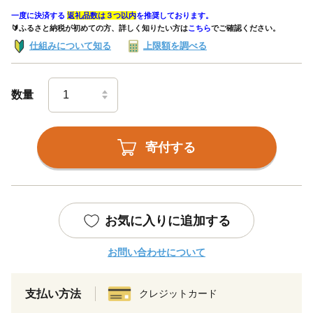
一度に決済する
返礼品数は３つ以内
を推奨しております。
🔰ふるさと納税が初めての方、詳しく知りたい方は
こちら
でご確認ください。
仕組みについて知る
上限額を調べる
数量
寄付する
お気に入りに追加する
お問い合わせについて
支払い方法
クレジットカード