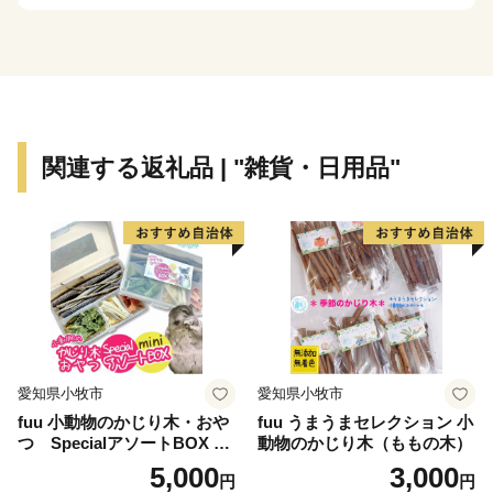
まちですが、その知名度は低く、大都市圏からの来訪者
や定着人口の伸び悩み、若者人口の流出等課題も抱えて
いました。昭和63年度から平成元年度にかけて、国は、
自治省を中心に「ふるさと創世」の起爆剤として「自ら
考え自ら行う地域づくり」事業（1億円事業）を推進し
てきました。
関連する返礼品 | "雑貨・日用品"
印南町では、1億円事業として人材育成のため「かえる
基金」を創設しました。更に、平成7年度「地域づくり
推進事業」を財源に全国に類を見ない「かえる」をテー
マとしたユニークな橋（かえる橋）を建設しました。多
くの人々を招き入れ、町発展への願いを込めたもので
す。『努力、忍耐、飛躍』を象徴する ”柳に跳びつくか
える”（小野道風）をイメージし、「考える」「人をか
える」「町をかえる」「古里へかえる」「栄える」とい
愛知県小牧市
愛知県小牧市
う5つの”かえる”にひっかけ、ネーミングしています。
fuu 小動物のかじり木・おや
fuu うまうまセレクション 小
つ SpecialアソートBOX mi
動物のかじり木（ももの木）
【印南町の農林水産業】
ni（1個）
5,000
3,000
円
円
農業は、温暖な気候を活かし、ミニトマトなど野菜を中