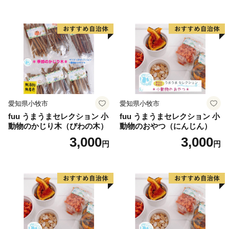
心として、花卉のハウス栽培等が。漁業では、岩礁地帯
の伊勢エビ等を対象とした刺し網漁業とアワビ、トコブ
シ、海草等の採貝漁業がおこなわれ、沖合ではイサキ、
タイ等を対象とした一本釣りやイワシ等を対象とした敷
き網（棒受け網）漁業、タチウオ、フグ等を対象とした
延べ縄漁業など、農林水産業が盛んな町です。
愛知県小牧市
愛知県小牧市
【印南祭り】
fuu うまうまセレクション 小
fuu うまうまセレクション 小
印南町を祭り一色に染める「印南祭り」。毎年10月2
動物のかじり木（びわの木）
動物のおやつ（にんじん）
日、日高地方の秋祭りのトップを切って行われる、宇杉
3,000
3,000
円
円
八幡と山口八幡両神社の合同秋季祭礼です。
宇杉八幡神社の祭礼は4台の屋台と神輿が勢いよく印南
川に飛び込み、祭装束の男衆が肩まで水につかりながら
川を渡る勇ましい祭り。一方の山口八幡神社の祭礼は6
台の屋台と神輿が登場。屋台をぶつけ合いながら印南港
まで御渡、浜辺では雑賀踊りや奴踊り、獅子舞が奉納さ
れます。