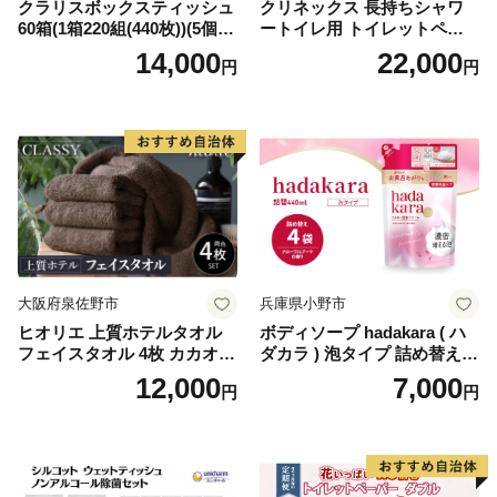
クラリスボックスティッシュ
クリネックス 長持ちシャワ
60箱(1箱220組(440枚))(5個入
ートイレ用 トイレットペー
り×12セット)【1256759】
パー（ダブル）64ロール(8ロ
14,000
22,000
円
円
ール×8パック) 開成町 トイレ
ットペーパーダブル 日用品
国産 新生活 ダブル SDGs 備
蓄 防災 エコ 消耗品 生活雑貨
生活用品 無香料 トイレット
ペーパー ダブル といれっと
ぺーぱー トイレ クレシア ト
イレットペーパー [BDBH002
-1]
大阪府泉佐野市
兵庫県小野市
ヒオリエ 上質ホテルタオル
ボディソープ hadakara ( ハ
フェイスタオル 4枚 カカオ
ダカラ ) 泡タイプ 詰め替え 4
【タオル 泉州タオル 吸水 普
40ml×4袋 ボディーソープ 泡
12,000
7,000
円
円
段使い 無地 シンプル 日用品
ボディソープ 泡 日用品 消耗
ふわふわ ふかふか 家族 たお
品 バス用品 大容量 いい 匂い
る 一人暮らし】
ボディ 保湿 LION ライオン
泡石鹸 石鹸 兵庫 兵庫県 小野
市