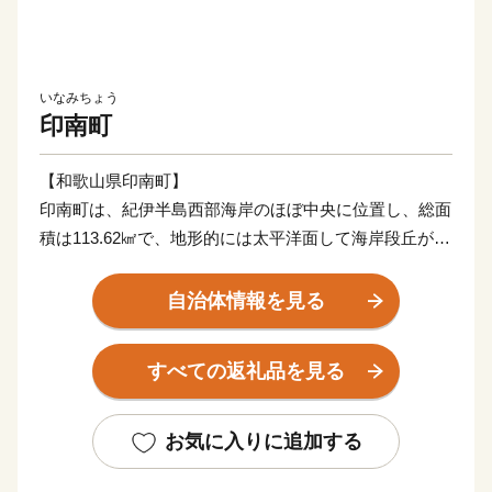
いなみちょう
印南町
【和歌山県印南町】
印南町は、紀伊半島西部海岸のほぼ中央に位置し、総面
積は113.62㎢で、地形的には太平洋面して海岸段丘が広
がっており、北東部では紀伊山地西端の真妻山、三里ヶ
峰などの山々が連なっています。
自治体情報を見る
また、三ヶ峰付近からは切目川が流れ、印南原付近から
は印南川が町の中心部を流れて太平洋に注いでいます。
すべての返礼品を見る
【かえる橋】
印南町は歴史も古く、数々の伝説や言伝えを残す歴史遺
お気に入りに追加する
産が町内に多く点在するなど、観光面でも魅力を秘めた