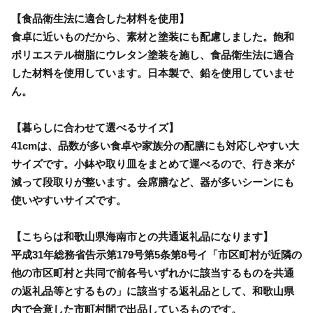
【食品衛生法に適合した材料を使用】
食卓に近いものだから、素材と塗装にも配慮しました。飽和
ポリエステル樹脂にウレタン塗装を施し、食品衛生法に適合
した材料を使用しています。日本製で、鉛を使用していませ
ん。
【暮らしに合わせて選べるサイズ】
41cmは、品数が多い食卓や家族分の配膳にも対応しやすい大
サイズです。小鉢や取り皿をまとめて運べるので、行き来が
減って段取りが整います。会席膳など、器が多いシーンにも
使いやすいサイズです。
【こちらは和歌山県海南市との共通返礼品になります】
平成31年総務省告示第179号第5条第8号イ「市区町村が近隣の
他の市区町村と共同で前各号いずれかに該当するものを共通
の返礼品等とするもの」に該当する返礼品として、和歌山県
内で合意した市町村間で出品しているものです。