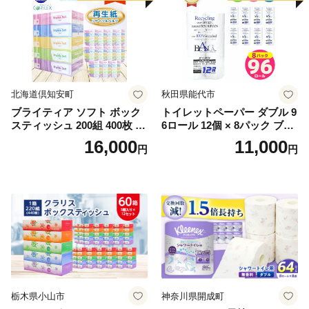
北海道倶知安町
秋田県能代市
ブライティア ソフト ボック
トイレットペーパー ダブル 9
スティッシュ 200組 400枚 60
6ロール 12個 × 8パック ブラ
箱 日本製 まとめ買い ティッ
ンカ 再生紙 100％ 芯あり 日
16,000
11,000
円
円
シュ リサイクル 長持 防災 常
用品 消耗品 無香料 生活用品
備品 日用雑貨 消耗品 生活必
備蓄 秋田県 能代市 送料無料
需品 備蓄 ペーパー 紙 北海道
《能代製紙》
倶知安町 日用品
栃木県小山市
神奈川県開成町