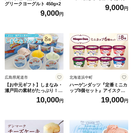
グリークヨーグルト 450g×2
9,000
円
9,000
円
広島県尾道市
北海道浜中町
【お中元ギフト】しまなみ・
ハーゲンダッツ『定番ミニカ
瀬戸田の素材がたっぷり！ジ
ップ8個セット』アイスクリ
ェラート8個
ーム アイス スイーツ デザー
10,000
19,000
円
円
ト_H0016-104