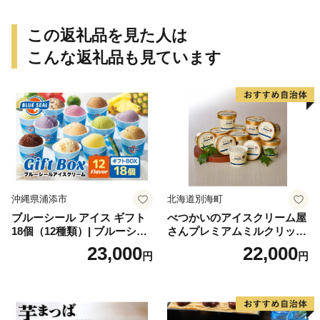
個包装 贈り物 老舗 お茶菓子
この返礼品を見た人は
こんな返礼品も見ています
沖縄県浦添市
北海道別海町
ブルーシール アイス ギフト
べつかいのアイスクリーム屋
18個（12種類）| ブルーシー
さんプレミアムミルクリッチ
ルアイス ブルーシールアイ
12個（AP-01）（ 北海道アイ
23,000
22,000
円
円
スクリーム 着日指定可能 送
ス 北海道産アイス アイス ア
料無料 ジェラート 沖縄県 バ
イススイーツ アイスクリー
ースデー 贈り物 プレゼント
ム 北海道産アイスクリーム
誕生日 カップ 詰め合わせ バ
道産アイス 道産アイスクリ
ラエティ | バニラ チョコレー
ーム ギフト 詰合せ 詰め合わ