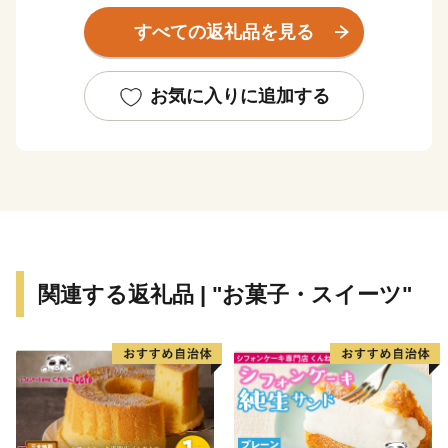
川は、人吉球磨地方の人々の生活を潤しています。その
すべての返礼品を見る
水で育ったお米やイチゴなどの特産物はとてもおいし
く、自慢できるものです。
平成２９年５月にオープンしたクロスカントリーコース
お気に入りに追加する
「水上スカイヴィレッジ」は、実業団、大学、高校、中
学など各陸上部をはじめ、多くの陸上愛好者に利用いた
だいており、クロカンの聖地として認知度が上がってい
ます。
関連する返礼品 | "お菓子・スイーツ"