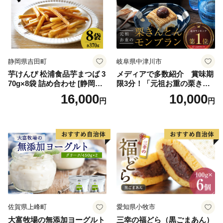
ト ストロベリー ピスタチオ
せ ふるさと納税 ）
バニラ＆クッキー ウベ 沖縄
紅イモ 塩ちんすこう 沖縄シ
ークヮーサー 沖縄黒糖 琉球
ロイヤルミルクティ 沖縄パ
イン
静岡県吉田町
岐阜県中津川市
芋けんぴ 松浦食品芋まつば 3
メディアで多数紹介 賞味期
70g×8袋 詰め合わせ [静岡伊
限3分！「元祖お重の栗きん
勢丹(松浦食品) 静岡県 吉田町
とんモンブラン」 【未来の
16,000
10,000
円
円
22424274] 芋ケンピ セット
ご褒美】スイーツ 栗 モンブ
小袋 個包装 小分け
ラン くりきんとん デザート
ご褒美 お取り寄せ くり お菓
子 菓子 F4N-2298
佐賀県上峰町
愛知県小牧市
大富牧場の無添加ヨーグルト
三幸の福どら（黒ごまあん）