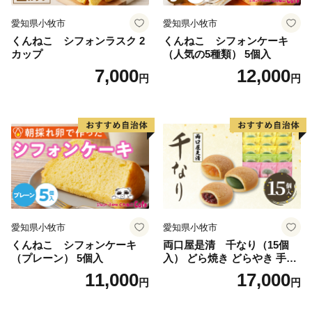
愛知県小牧市
愛知県小牧市
くんねこ シフォンラスク 2
くんねこ シフォンケーキ
カップ
（人気の5種類） 5個入
7,000
12,000
円
円
愛知県小牧市
愛知県小牧市
くんねこ シフォンケーキ
両口屋是清 千なり（15個
（プレーン） 5個入
入） どら焼き どらやき 手土
産 お土産 土産 丹波大納言小
11,000
17,000
円
円
豆 抹茶 林檎 りんご 慶事 お
祝い 法事 法要 詰め合わせ お
取り寄せ 瓢箪 豊臣秀吉 焼印