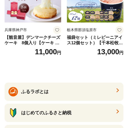
兵庫県神戸市
栃木県那須塩原市
【観音屋】デンマークチーズ
福袋セット（ミレピーニアイ
ケーキ 8個入り【ケーキ チ
ス12個セット）【千本松牧
ーズケーキ 人気スイーツ お
場】 ns025-014-12 【デザー
11,000
13,000
円
円
すすめスイーツ 神戸スイー
ト 詰め合わせ ギフト】
ツ 新感覚チーズケーキ おす
すめケーキ 兵庫県 神戸市 D0
910-17】
ふるラボとは
はじめてのふるさと納税