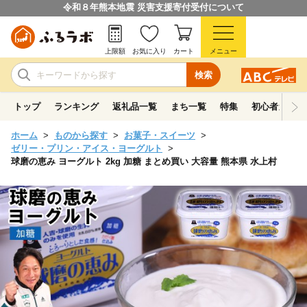
令和８年熊本地震 災害支援寄付受付について
上限額
お気に入り
カート
メニュー
検索
トップ
ランキング
返礼品一覧
まち一覧
特集
初心者ガイド
ホーム
ものから探す
お菓子・スイーツ
ゼリー・プリン・アイス・ヨーグルト
球磨の恵み ヨーグルト 2kg 加糖 まとめ買い 大容量 熊本県 水上村