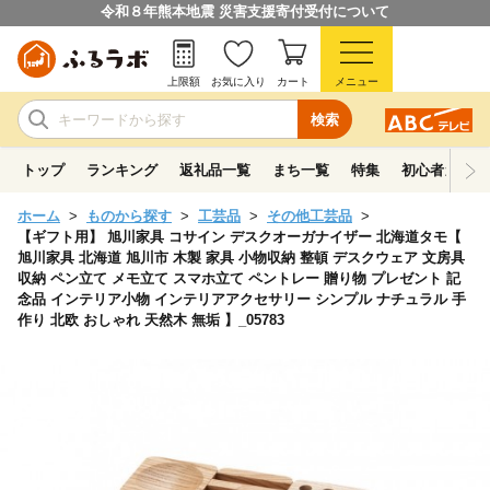
令和８年熊本地震 災害支援寄付受付について
上限額
お気に入り
カート
メニュー
検索
トップ
ランキング
返礼品一覧
まち一覧
特集
初心者ガイド
ホーム
ものから探す
工芸品
その他工芸品
【ギフト用】 旭川家具 コサイン デスクオーガナイザー 北海道タモ【
旭川家具 北海道 旭川市 木製 家具 小物収納 整頓 デスクウェア 文房具
収納 ペン立て メモ立て スマホ立て ペントレー 贈り物 プレゼント 記
念品 インテリア小物 インテリアアクセサリー シンプル ナチュラル 手
作り 北欧 おしゃれ 天然木 無垢 】_05783