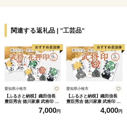
品・その他に関しては
JTBふるさと納税コールセンター TEL：050-3146-
8258
関連する返礼品 | "工芸品"
皆様からいただきました寄附金の一部につきましては、
ふるさと納税に係る必要経費に充てさせていただきま
す。
いただいたご寄附が、指定するまちづくりに必要な金額
を超える場合は、その超えた部分を同じ分野の別の取組
に活用させていただきます。
愛知県小牧市
愛知県小牧市
【ふるさと納税】織田信長
【ふるさと納税】織田信長
豊臣秀吉 徳川家康 武将印 花
豊臣秀吉 徳川家康 武将印 3
押印 6枚 セット イラスト 戦
枚 セット イラスト 戦国 武将
7,000
4,000
円
円
国 武将 小牧山城 墨絵 龍画師
小牧山城 墨絵 龍画師 書道ア
書道アーティスト 池谷公智
ーティスト 池谷公智 渾身の
渾身の一作 作品 雑貨 工芸品
一作 作品 雑貨 工芸品 グッズ