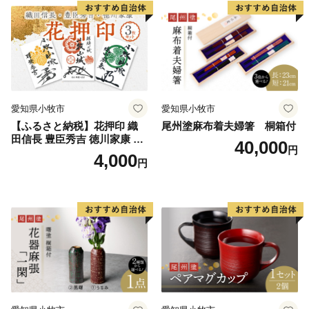
グッズ 愛知県 小牧市 お取り
愛知県 小牧市 お取り寄せ 送
寄せ 送料無料
料無料
愛知県小牧市
愛知県小牧市
【ふるさと納税】花押印 織
尾州塗麻布着夫婦箸 桐箱付
田信長 豊臣秀吉 徳川家康 3
40,000
円
枚 セット 戦国 武将 小牧山城
4,000
円
墨絵 龍画師 書道アーティス
ト 池谷公智 渾身の一作 作品
雑貨 工芸品 グッズ 愛知県 小
牧市 お取り寄せ 送料無料