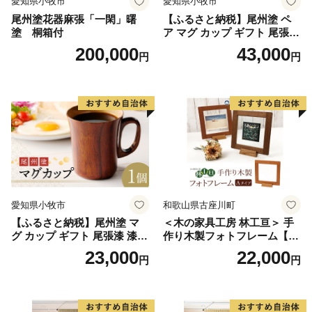
愛知県小牧市
愛知県小牧市
尾州塗花器麻張「一閑」曙
【ふるさと納税】尾州塗 ペ
塗 桐箱付
ア マグ カップ ギフト 尾張漆
漆 漆器 漆器工芸 工芸品 芸術
200,000
43,000
円
円
性 実用性 抗菌性 美味しく安
全な食事 手作り 贈答用 くつ
ろぎ おうち時間 プレゼント
抗ウイルス効果 お取り寄せ
愛知県 小牧市 送料無料
愛知県小牧市
和歌山県古座川町
【ふるさと納税】尾州塗 マ
＜木の家具工房 林工亘＞ 手
グ カップ ギフト 尾張漆 漆
作り木製フォトフレーム【A
漆器 漆器工芸 工芸品 芸術性
タイプ】
23,000
22,000
円
円
実用性 抗菌性 美味しく安全
な食事 手作り 贈答用 くつろ
ぎ おうち時間 プレゼント 抗
ウイルス効果 お取り寄せ 愛