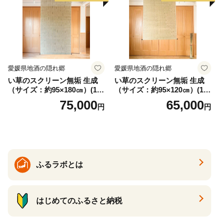
知県 小牧市 送料無料
愛媛県地酒の隠れ郷
愛媛県地酒の隠れ郷
い草のスクリーン無垢 生成
い草のスクリーン無垢 生成
（サイズ：約95×180㎝）(14
（サイズ：約95×120㎝）(14
3)
4)
75,000
65,000
円
円
ふるラボとは
はじめてのふるさと納税