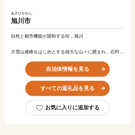
あさひかわし
旭川市
自然と都市機能が調和する街，旭川
大雪山連峰をはじめとする雄大な山々に囲まれ，石狩川
など多くの川が流れる，豊かな自然と四季折々の情景に
恵まれた美しいまち「旭川」。
自治体情報を見る
命の輝きを伝える旭山動物園。肥沃な大地から生み出さ
れる良質な米，「北の灘」とも呼ばれる洗練された酒造
すべての返礼品を見る
り。
高い技術とデザイン性を誇る旭川家具など，ものづくり
産業が発展する北・北海道の拠点都市です。
お気に入りに追加する
【連絡先】
寄付金受領証明書・ワンストップ特例申請書・お礼の