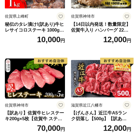
佐賀県上峰町
佐賀県神埼市
秘伝のタレ漬け!(訳あり)牛ヒ
【14日以内発送！数量限定】
レサイコロステーキ 1000g
佐賀牛入り ハンバーグ 22個
【B-1098-AS】
2.6kg(120g×22個)【佐賀牛
10,000
12,000
円
円
黒毛和牛 ブランド牛 九州 ハ
ンバーグ 牛肉 豚肉 国産 お弁
当 おかず 惣菜 おすすめ 人
気】(H083106)
佐賀県神埼市
滋賀県近江八幡市
【訳あり】佐賀牛ヒレステー
【げんさん】近江牛A5ラン
キ200g×5枚【佐賀牛 ステー
ク切落し【500g】【訳あり】
キ ブランド肉 ヒレ肉 フィレ
【DG12W】
70,000
12,000
円
円
肉 ジューシー ヘルシー】(H0
65175)