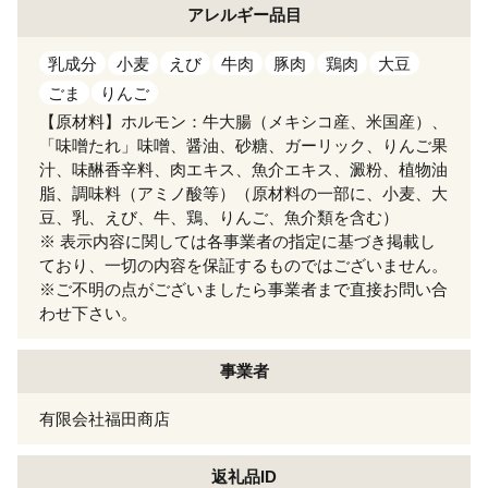
アレルギー
品目
乳成分
小麦
えび
牛肉
豚肉
鶏肉
大豆
ごま
りんご
【原材料】ホルモン：牛大腸（メキシコ産、米国産）、
「味噌たれ」味噌、醤油、砂糖、ガーリック、りんご果
汁、味醂香辛料、肉エキス、魚介エキス、澱粉、植物油
脂、調味料（アミノ酸等）（原材料の一部に、小麦、大
豆、乳、えび、牛、鶏、りんご、魚介類を含む）
※ 表示内容に関しては各事業者の指定に基づき掲載し
ており、一切の内容を保証するものではございません。
※ご不明の点がございましたら事業者まで直接お問い合
わせ下さい。
事業者
有限会社福田商店
返礼品ID