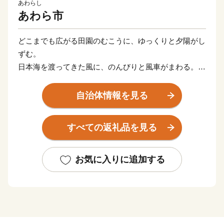
あわらし
あわら市
どこまでも広がる田園のむこうに、ゆっくりと夕陽がし
ずむ。
日本海を渡ってきた風に、のんびりと風車がまわる。
あぁ、おもえば「贅沢」な景色かもしれない。
自治体情報を見る
食卓にはいつも、海の幸、山の幸、里のめぐみ。
こんやのお風呂は、どの温泉にしようかな。
すべての返礼品を見る
あぁ、これって「贅沢」な暮らしかもしれない。
おはよう。いい天気やの。気ぃつけて、行ってきねの。
お気に入りに追加する
みんなが声をかけあって、みんながみんなを思いあって
いる。
これがあわらの普通で「ふだん」だけど、
よそから見たらとても豊かで「贅沢」かもしれない。