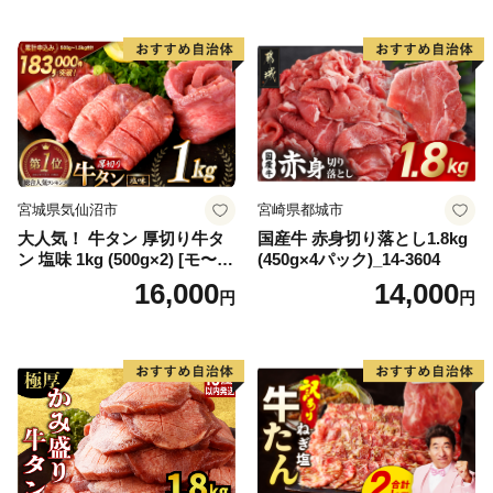
宮城県気仙沼市
宮崎県都城市
大人気！ 牛タン 厚切り牛タ
国産牛 赤身切り落とし1.8kg
ン 塩味 1kg (500g×2) [モ〜ラ
(450g×4パック)_14-3604
ンド 宮城県 気仙沼市 205646
16,000
14,000
円
円
60] 肉 牛肉 精肉 牛たん 牛タ
ン塩 牛たん塩 冷凍 焼肉 BB
Q アウトドア バーベキュー
厚切り タン