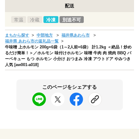
配送
常温
冷蔵
冷凍
別送不可
まちから探す
中部地方
福井県あわら市
福井県 あわら市の返礼品一覧
牛味噌 上ホルモン 200g×6袋（1～2人前×6袋） 計1.2kg ＜絶品！炒め
るだけ簡単！＞／ホルモン 味付けホルモン 味噌 牛肉 肉 焼肉 BBQ バ
ーベキュー もつ ホルモン 小分け おつまみ 冷凍 アウトドア やみつき
人気 [aw001-a018]
このページをシェアする