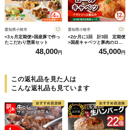
愛知県小牧市
愛知県小牧市
<3ヵ月定期便>国産豚で作っ
<2か月に1回 計3回 定期便
たこだわり惣菜セット
>国産キャベツと豚肉のロー
ルキャベツ（6P入り）
48,000
45,000
円
円
この返礼品を見た人は
こんな返礼品も見ています