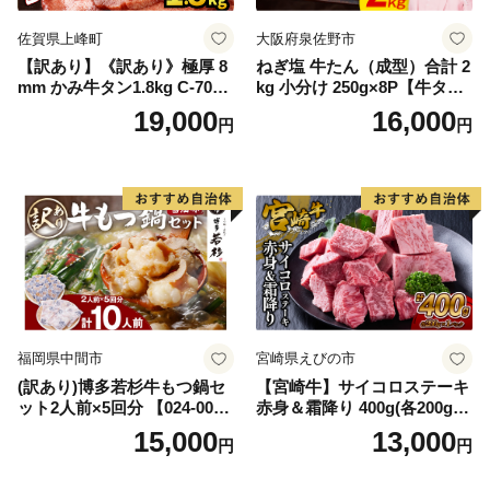
佐賀県上峰町
大阪府泉佐野市
【訳あり】《訳あり》極厚 8
ねぎ塩 牛たん（成型）合計 2
mm かみ牛タン1.8kg C-709-
kg 小分け 250g×8P【牛タン
AS
牛肉 焼肉用 薄切り 訳あり サ
19,000
16,000
円
円
イズ不揃い】
福岡県中間市
宮崎県えびの市
(訳あり)博多若杉牛もつ鍋セ
【宮崎牛】サイコロステーキ
ット2人前×5回分 【024-002
赤身＆霜降り 400g(各200g×
7】
１P 計2P) 真空パック 冷凍
15,000
13,000
円
円