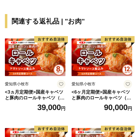
みなさん、あわららしい贅沢を見つけてください。
そして、どうぞ感じてみてください。
関連する返礼品 | "お肉"
ここはあわら市、幸福な福井県にあるちょっと贅沢なま
ちです。
〈プライバシーポリシー（個人情報保護方針）につい
て〉
お客様からいただいた個人情報は、あわら市が責任をも
って管理し、関係法令で定められた場合を除き、第三者
愛知県小牧市
愛知県小牧市
に譲渡したり、提供したりすることはございません。な
<3ヵ月定期便>国産キャベツ
<6ヶ月定期便>国産キャベツ
お、お客様からいただいた個人情報は、商品の発送、事
と豚肉のロールキャベツ（4P
と豚肉のロールキャベツ（6P
務連絡、いただいたふるさと納税の使い道に関する報
入り）
入り）
39,000
90,000
円
円
告、あわら市が主催・出展するふるさと納税関連イベン
ト情報の提供及びあわら市のふるさと納税に関する情報
提供のために使用させていただき、その手段として、電
子メールの配信やパンフレット等の資料の郵送をさせて