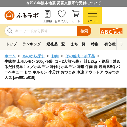
令和８年熊本地震 災害支援寄付受付について
上限額
お気に入り
カート
メニュー
検索
トップ
ランキング
返礼品一覧
まち一覧
特集
初心者ガイド
ホーム
ものから探す
お肉
その他肉・加工品
牛味噌 上ホルモン 200g×6袋（1～2人前×6袋） 計1.2kg ＜絶品！炒め
るだけ簡単！＞／ホルモン 味付けホルモン 味噌 牛肉 肉 焼肉 BBQ バ
ーベキュー もつ ホルモン 小分け おつまみ 冷凍 アウトドア やみつき
人気 [aw001-a018]