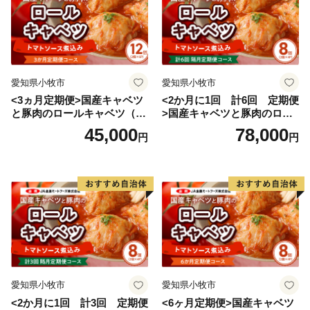
いただくことがあります。
御不明な点や、電子メールの配信又は資料の郵送停止等
のご希望がございましたら、ふるさと納税担当
(furusato@city-awara.com)までご連絡ください。
愛知県小牧市
愛知県小牧市
<3ヵ月定期便>国産キャベツ
<2か月に1回 計6回 定期便
と豚肉のロールキャベツ（6P
>国産キャベツと豚肉のロー
入り）
ルキャベツ（4P入り）
45,000
78,000
円
円
愛知県小牧市
愛知県小牧市
<2か月に1回 計3回 定期便
<6ヶ月定期便>国産キャベツ