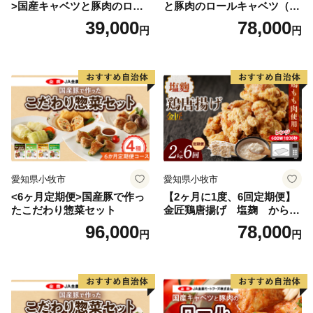
>国産キャベツと豚肉のロー
と豚肉のロールキャベツ（4P
ルキャベツ（4P入り）
入り）
39,000
78,000
円
円
愛知県小牧市
愛知県小牧市
<6ヶ月定期便>国産豚で作っ
【2ヶ月に1度、6回定期便】
たこだわり惣菜セット
金匠鶏唐揚げ 塩麹 からあ
げ
96,000
78,000
円
円