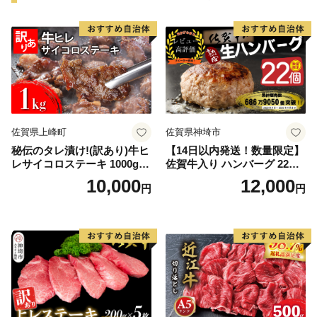
佐賀県上峰町
佐賀県神埼市
秘伝のタレ漬け!(訳あり)牛ヒ
【14日以内発送！数量限定】
レサイコロステーキ 1000g
佐賀牛入り ハンバーグ 22個
【B-1098-AS】
2.6kg(120g×22個)【佐賀牛
10,000
12,000
円
円
黒毛和牛 ブランド牛 九州 ハ
ンバーグ 牛肉 豚肉 国産 お弁
当 おかず 惣菜 おすすめ 人
気】(H083106)