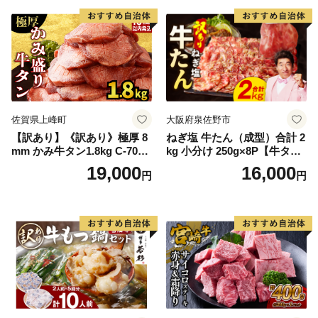
厚切り タン
佐賀県上峰町
大阪府泉佐野市
【訳あり】《訳あり》極厚 8
ねぎ塩 牛たん（成型）合計 2
mm かみ牛タン1.8kg C-709-
kg 小分け 250g×8P【牛タン
AS
牛肉 焼肉用 薄切り 訳あり サ
19,000
16,000
円
円
イズ不揃い】