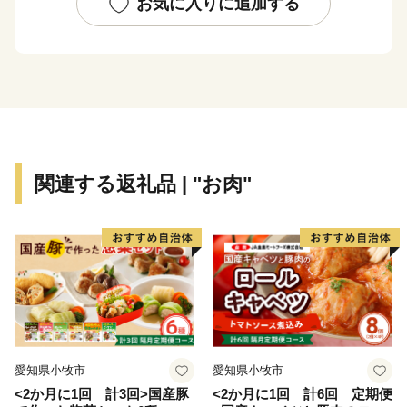
牛の「びらとり和牛」、ゆめぴりかコンテストで最高金
お気に入りに追加する
賞を受賞した「ゆめぴりか」など全国に誇れる逸品が揃
っています。
また、平取町には、先住民族アイヌの文化と伝統を学ぶ
ことができる「二風谷（にぶたに）アイヌ文化博物館」
や工芸家の作品を購入できる「二風谷工芸館」などの施
設があり、アイヌ文化を学び、体感することができる空
関連する返礼品 | "お肉"
間「二風谷コタン」があります。2019年4月にはアイヌ
工芸品を気軽に体験できる「平取町アイヌ工芸伝承館ウ
レㇱパ」がオープンしました。その他にも、野生の「す
ずらん」が日本一の広さで咲き誇るすずらん群生地、義
経の御神像が安置され祭られている「義経神社」やアイ
ヌ民族から判官カムイとして親しまれた義経にまつわる
資料を展示している「義経資料館」、オートキャンプ場
を併設した「二風谷ファミリーランドキャンプ場」、
愛知県小牧市
愛知県小牧市
「ニセウエコランドキャンプ場」、北海道内でも数少な
<2か月に1回 計3回>国産豚
<2か月に1回 計6回 定期便
い炭酸泉を楽しめ館内にはレストランやお土産コーナー