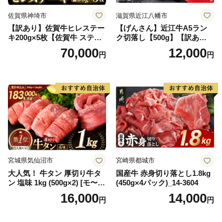
佐賀県神埼市
滋賀県近江八幡市
【訳あり】佐賀牛ヒレステー
【げんさん】近江牛A5ラン
キ200g×5枚【佐賀牛 ステー
ク切落し【500g】【訳あり】
キ ブランド肉 ヒレ肉 フィレ
【DG12W】
70,000
12,000
円
円
肉 ジューシー ヘルシー】(H0
65175)
宮城県気仙沼市
宮崎県都城市
大人気！ 牛タン 厚切り牛タ
国産牛 赤身切り落とし1.8kg
ン 塩味 1kg (500g×2) [モ〜ラ
(450g×4パック)_14-3604
ンド 宮城県 気仙沼市 205646
16,000
14,000
円
円
60] 肉 牛肉 精肉 牛たん 牛タ
ン塩 牛たん塩 冷凍 焼肉 BB
Q アウトドア バーベキュー