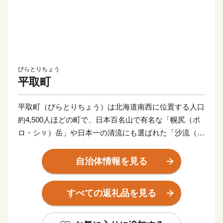
びらとりちょう
平取町
平取町（びらとりちょう）は北海道南西に位置する人口
約4,500人ほどの町で、日本百名山で有名な「幌尻（ポ
ロ・シㇼ）岳」や日本一の清流にも選ばれた「沙流（さ
る）川」などの豊かな自然と共にアイス文化が色濃く残
るまちです。
自治体情報を見る
雄大な沙流川に育まれた自然環境では、出荷量全道一の
すべての返礼品を見る
出荷量を誇る「びらとりトマト」を使った「ニㇱパの恋
人」シリーズのトマトジュースや北海道を代表する銘柄