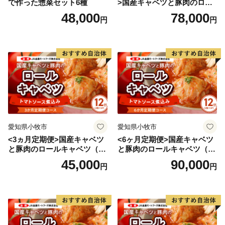
で作った惣菜セット6種
>国産キャベツと豚肉のロー
の他、宿泊施設やグランピングもある「平取温泉ゆか
ルキャベツ（4P入り）
48,000
78,000
円
円
ら」など歴史・文化や大自然を満喫できるスッポトが満
載です。
ふるさと納税を通じて、まちの再生・活性化、豊かな自
然や文化の継承など、平取町が抱えている課題解決にお
力添えいただいけますとともに、平取町ならではの特産
品をご堪能いただけると幸いです。
愛知県小牧市
愛知県小牧市
<3ヵ月定期便>国産キャベツ
<6ヶ月定期便>国産キャベツ
と豚肉のロールキャベツ（6P
と豚肉のロールキャベツ（6P
入り）
入り）
45,000
90,000
円
円