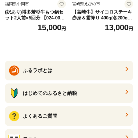
福岡県中間市
宮崎県えびの市
(訳あり)博多若杉牛もつ鍋セ
【宮崎牛】サイコロステーキ
ット2人前×5回分 【024-002
赤身＆霜降り 400g(各200g×
7】
１P 計2P) 真空パック 冷凍
15,000
13,000
円
円
ふるラボとは
はじめてのふるさと納税
よくあるご質問