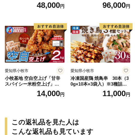
48,000
96,000
円
円
愛知県小牧市
愛知県小牧市
小牧基地 空自空上げ「甘辛
冷凍国産鶏 焼鳥串 30本（3
スパイシー米粉空上げ」
0g×10本×3袋入）※3種詰め
（計2kg 500g×4袋）手羽先
合わせ 焼き鳥 おつまみ バー
14,000
11,000
円
円
風
ベキュー 小分け 国産 鶏肉 焼
鳥 やきとり 串 惣菜 おかず
晩酌 冷凍 パーティー 便利 食
材 具材 お家居酒屋 詰め合わ
せ
この返礼品を見た人は
こんな返礼品も見ています