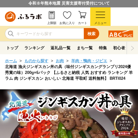
令和８年熊本地震 災害支援寄付受付について
上限額
お気に入り
カート
メニュー
検索
トップ
ランキング
返礼品一覧
まち一覧
特集
初心者ガイド
ホーム
ものから探す
お肉
羊肉・鴨肉・ジビエ
北海道 漁火ジンギスカン丼の具（味付ジンギスカングランプリ2024優
秀賞の味）200g×6パック 【ふるさと納税 人気 おすすめ ランキング 羊
ラム 肉 ジンギスカン おいしい 北海道 平取町 送料無料】 BRTI024