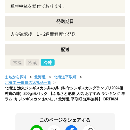
通年申込を受付ております。
発送期日
入金確認後、1～2週間程度で発送
配送
常温
冷蔵
冷凍
まちから探す
北海道
北海道平取町
北海道 平取町の返礼品一覧
北海道 漁火ジンギスカン丼の具（味付ジンギスカングランプリ2024優
秀賞の味）200g×6パック 【ふるさと納税 人気 おすすめ ランキング 羊
ラム 肉 ジンギスカン おいしい 北海道 平取町 送料無料】 BRTI024
このページをシェアする