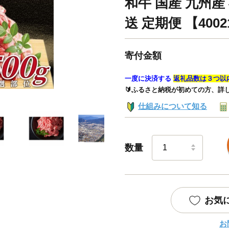
和牛 国産 九州産
送 定期便 【4002
寄付金額
一度に決済する
返礼品数は３つ以
🔰ふるさと納税が初めての方、詳
仕組みについて知る
数量
お気
お