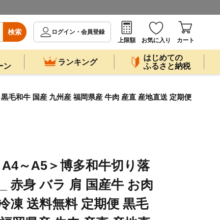
検索
ログイン・会員登録
上限額
お気に入り
カート
はじめての
ランキング
ーン
ふるさと納税
 黒毛和牛 国産 九州産 福岡県産 牛肉 産直 産地直送 定期便
A4～A5＞博多和牛切り落
_ 赤身 バラ 肩 国産牛 お肉
冷凍 送料無料 定期便 黒毛