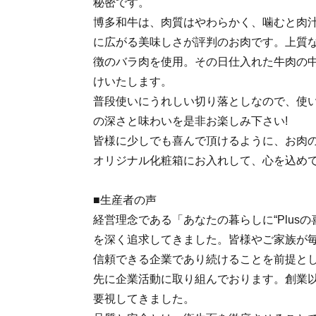
秘密です。
博多和牛は、肉質はやわらかく、噛むと肉
に広がる美味しさが評判のお肉です。上質
徴のバラ肉を使用。その日仕入れた牛肉の
けいたします。
普段使いにうれしい切り落としなので、使
の深さと味わいを是非お楽しみ下さい!
皆様に少しでも喜んで頂けるように、お肉
オリジナル化粧箱にお入れして、心を込め
■生産者の声
経営理念である「あなたの暮らしに“Plus
を深く追求してきました。皆様やご家族が
信頼できる企業であり続けることを前提と
先に企業活動に取り組んでおります。創業
要視してきました。