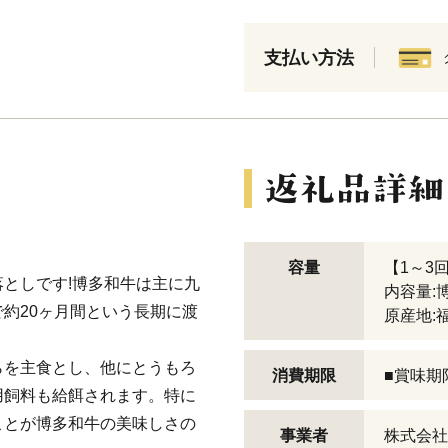
支払い方法
容量
【1～3
としです!博多和牛は主に九
内容量:博
約20ヶ月間という長期に渡
原産地:
らを主食とし、他にとうもろ
消費期限
■賞味期
用飼料も給餌されます。特に
ことが博多和牛の美味しさの
事業者
株式会社