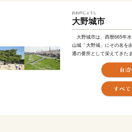
おおのじょうし
大野城市
大野城市は、西暦665年
山城「大野城」にその名を
通の要所として栄えてきた
市域内には国道３号や福岡
西鉄天神大牟田線が通り、九
く、交通の便に恵まれてい
山、南部の牛頸山など、貴
して、人口増加が続いてい
今後も魅力あふれる住みよ
す。
本市の歴史・施策・将来像
ただきますようお願い申し