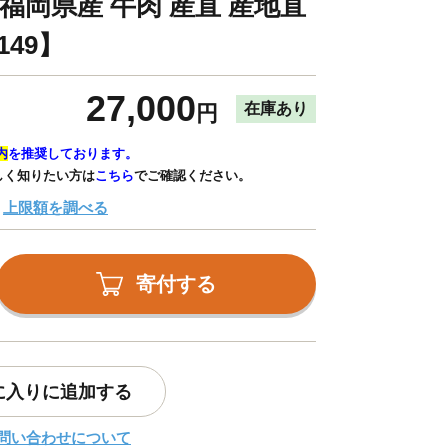
 福岡県産 牛肉 産直 産地直
149】
27,000
在庫あり
円
内
を推奨しております。
しく知りたい方は
こちら
でご確認ください。
上限額を調べる
寄付する
に入りに追加する
問い合わせについて