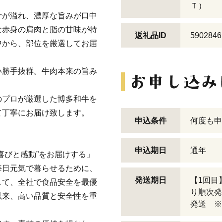
Ｔ）
汁が溢れ、濃厚な旨みが口中
な赤身の肩肉と脂の甘味が特
返礼品ID
5902846
中から、部位を厳選してお届
い勝手抜群。牛肉本来の旨み
のプロが厳選した博多和牛を
て丁寧にお届け致します。
申込条件
何度も申
申込期日
通年
の喜びと感動”をお届けする」
毎日元気で暮らせるために、
発送期日
【1回目
して、全社で食品安全を最優
り順次発
以来、高い品質と安全性を重
発送 ※