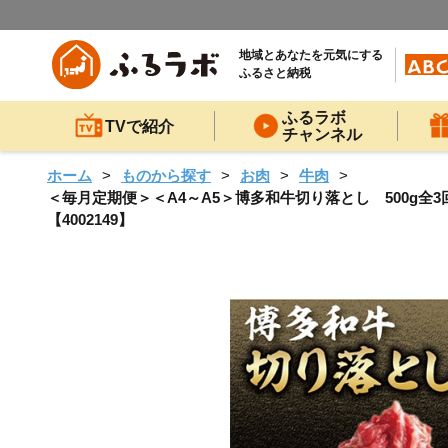
地域とあなたを元気にする
ふるさと納税
ふるラボ
TVで紹介
チャンネル
ホーム
ものから探す
お肉
牛肉
＜毎月定期便＞＜A4～A5＞博多和牛切り落とし 500g全3回_
【4002149】