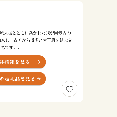
水城大堤とともに築かれた我が国最古の
由来し、古くから博多と大宰府を結ぶ交
まちです。
都市高速道路、ＪＲ九州鹿児島本線、
州自動車道太宰府ICや福岡空港にも近
るとともに、東北部の四王寺山や乙金
重な緑も残っており、住みやすいまちと
ます。
いまちづくりに取り組んでまいりま
にご理解をいただき、ご協力ご支援い
上げます。