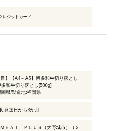
クレジットカード
回目】【A4～A5】博多和牛切り落とし
多和牛切り落とし[500g]
福岡県/製造地:福岡県
限:発送日から3か月
ＭＥＡＴ ＰＬＵＳ（大野城市）（Ｓ