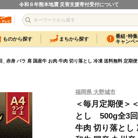
令和８年熊本地震 災害支援寄付受付について
番組･特集
ものから探す
まちから探す
キャンペ
 赤身 バラ 肩 国産牛 お肉 牛肉 切り落とし 冷凍 送料無料 定期便
福岡県 大野城市
＜毎月定期便＞＜
とし 500g全3回
牛肉 切り落とし 