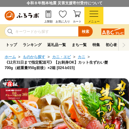
令和８年熊本地震 災害支援寄付受付について
上限額
お気に入り
カート
メニュー
検索
トップ
ランキング
返礼品一覧
まち一覧
特集
初心者ガイド
ホーム
ものから探す
カニ・エビ
カニ
《12月31日まで指定配送可》【お刺身OK】カット生ずわい蟹
700g（総重量950g前後）×2箱 [024-b015]