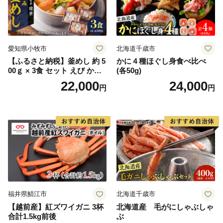
受付係 宛
愛知県小牧市
北海道千歳市
【ふるさと納税】釜めし 約 5
かに４種ほぐし身食べ比べ
00ｇ × 3食 セット えび かに
(各50g)
海のめぐみ 老舗 急速冷凍 レ
22,000
24,000
円
円
ンチン 時短 簡単調理 食品 加
工品 ご飯 お弁当 おにぎり お
茶漬け お取り寄せ お取り寄
せグルメ 愛知県 小牧市 送料
無料
福井県鯖江市
北海道千歳市
【越前産】紅ズワイガニ 3杯
北海道産 毛がにしゃぶしゃ
合計1.5kg前後
ぶ