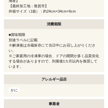
海産】
【最終加工地：敦賀市】
外箱サイズ（1箱）：約24cm×34cm×6cm
消費期限
■賞味期限
別途ラベルに記載
※解凍後は冷蔵保存にて当日中にお召し上がりくださ
い。
※ご家庭用の冷凍庫の場合、ドアの開閉が多く品質劣化
する場合がありますので、到着後1カ月以内を推奨して
います。
アレルギー
品目
かに
事業者