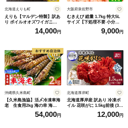
北海道えりも町
大阪府泉佐野市
えりも【マルデン特製】訳あ
むきえび 総量 1.7kg 特大5L
り ボイルオオズワイガニ姿2
サイズ【下処理不要 小分け 8
kg《1kg(４尾～５尾)×2》【e
50g×2P 訳あり サイズ不揃い
14,000
9,000
円
円
r002-051-a】 / ふるさと納税
バナメイエビ バラ凍結】
オオズワイガニ ズワイガニ
訳あり 北海道 日高 浜茹で ボ
イル済み 冷凍 カニ 蟹 かに
カニ味噌 甲羅 お得 格安 小ぶ
り 解凍 カニ鍋 甲羅焼き 海鮮
返礼品 特産品 新鮮 濃厚 旨み
簡単調理 家庭用 ギフト グル
メ
沖縄県久米島町
北海道厚岸町
【久米島漁協】活〆冷凍車海
北海道厚岸産 訳あり 冷凍ボ
老 生食用2kg 海の幸 海鮮
イル 花咲がに 1.5kg前後 (3尾
車えび クルマエビ 高級食材
～5尾入) 蟹 花咲ガニ 魚介類
54,000
12,000
円
円
生食 刺身 鮮度抜群 プリプリ
魚介 [№5863-1090]
甘み 旨味 塩焼き 天ぷら 素揚
げ BBQ シーフード 贈答 贈