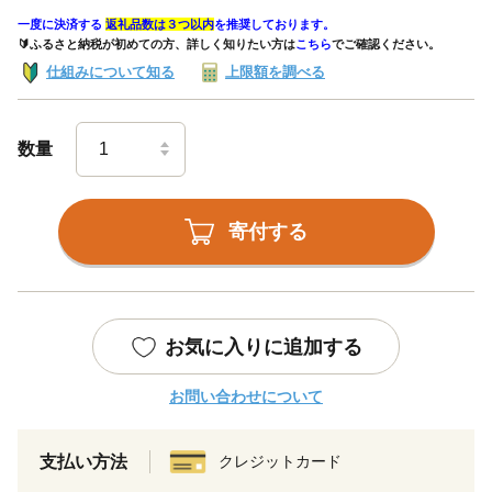
一度に決済する
返礼品数は３つ以内
を推奨しております。
🔰ふるさと納税が初めての方、詳しく知りたい方は
こちら
でご確認ください。
仕組みについて知る
上限額を調べる
数量
寄付する
お気に入りに追加する
お問い合わせについて
支払い方法
クレジットカード