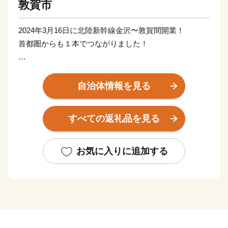
敦賀市
2024年3月16日に北陸新幹線金沢〜敦賀間開業！
首都圏からも１本でつながりました！
日本が世界に誇る風景地、日本三大松原の「気比の松
原」やラムサール条約湿地「中池見湿地」。
自治体情報を見る
100年以上の歴史を誇り鉄道ファンの聖地ともされてい
る、衣掛山のループ線や山中隧道をはじめとする鉄道遺
すべての返礼品を見る
産群。
「越前がに」や「敦賀ふぐ」等豊富な海の幸。
日本最北限、甘さが自慢の「東浦みかん」。
お気に入りに追加する
”御食国”のルーツとして、食物の神・伊奢沙別神（いさ
さわけのみこと）が祀られている「氣比神宮」。
これが全て敦賀の魅力。