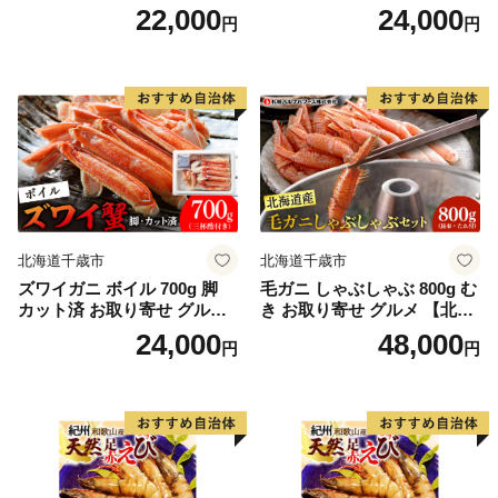
22,000
24,000
円
円
北海道千歳市
北海道千歳市
ズワイガニ ボイル 700g 脚
毛ガニ しゃぶしゃぶ 800g む
カット済 お取り寄せ グルメ
き お取り寄せ グルメ 【北海
【北海道】【札幌バルナバフ
道】【札幌バルナバフーズ】
24,000
48,000
円
円
ーズ】