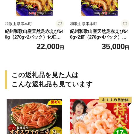
和歌山県串本町
和歌山県串本町
紀州和歌山産天然足赤えび54
紀州和歌山産天然足赤えび54
0g（270g×2パック）化粧箱
0g×2箱（270g×4パック）化
入 ※2026年12月上旬〜2027
粧箱入 ※2026年12月上旬〜2
22,000
35,000
円
円
年2月上旬頃順次発送予定
027年2月上旬頃順次発送予定
（お届け日指定不可）／海老
（お届け日指定不可）（お届
エビ えび クマエビ 足赤 天然
け日指定不可）／海老 エビ
おかず【uot772A】
えび クマエビ 足赤 天然 おか
ず【uot773A】
この返礼品を見た人は
こんな返礼品も見ています