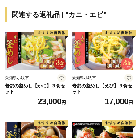
================================
敦賀の魅力発信サイトできました。
関連する返礼品 | "カニ・エビ"
詳しくは、下記ページをご覧ください。
https://kuras-tsuruga.jp/
（上記URLをコピー＆ペーストしアドレスバーへ貼り付
けてご覧ください。）
■お問い合わせ先
福井県敦賀市ふるさと納税コールセンター
TEL：050-3090-1336
愛知県小牧市
愛知県小牧市
Mail：f.tsuruga@do-furusato.jp
老舗の釜めし【かに】３食セ
老舗の釜めし【えび】３食セ
受付時間 午前9時00分～午後5時45分 (土曜日・日曜
ット
ット
日・祝日及び12月30日～1月3日を除く)
23,000
17,000
円
円
■ワンストップ特例申請書および変更届出書送付先
〒584-8790 富田林市中野町東2の3の69 コーユービ
ジネス内 18202
福井県敦賀市ふるさと納税 ワンストップ特例申請書類