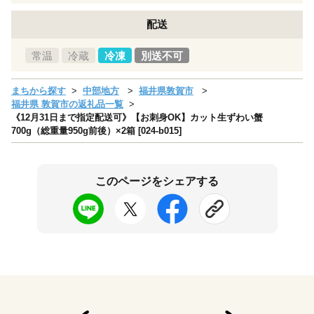
配送
常温
冷蔵
冷凍
別送不可
まちから探す
中部地方
福井県敦賀市
福井県 敦賀市の返礼品一覧
《12月31日まで指定配送可》【お刺身OK】カット生ずわい蟹
700g（総重量950g前後）×2箱 [024-b015]
このページをシェアする