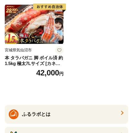
り物 お歳暮 お中元
宮城県気仙沼市
本 タラバガニ 脚 ボイル済 約
1.5kg 極太7Lサイズ [カネダ
イ 宮城県 気仙沼市 2056432
42,000
円
6] カニ かに 蟹 たらばがに た
らば蟹 タラバ蟹 たらば タラ
バ ボイル
ふるラボとは