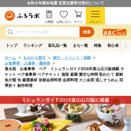
令和８年熊本地震 災害支援寄付受付について
上限額
お気に入り
カート
メニュー
検索
トップ
ランキング
返礼品一覧
まち一覧
特集
初心者ガイド
ホーム
ものから探す
旅行・イベント・体験
お食事券・入場券・優待券
喜水苑 お食事券 ペア ミシュランガイド2016年富山石川版掲載 チ
ケット ペア食事券 ペアチケット 個室 庭園 贅沢な時間 取れたて 新鮮
魚介類 旬 厳選素材 加賀会席料理 会席料理 カニ会席 流しそうめん 四
季折々 創作料理