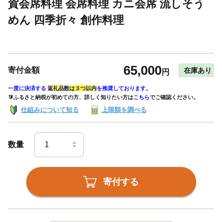
賀会席料理 会席料理 カニ会席 流しそう
めん 四季折々 創作料理
65,000
寄付金額
在庫あり
円
一度に決済する
返礼品数は３つ以内
を推奨しております。
🔰ふるさと納税が初めての方、詳しく知りたい方は
こちら
でご確認ください。
仕組みについて知る
上限額を調べる
数量
寄付する