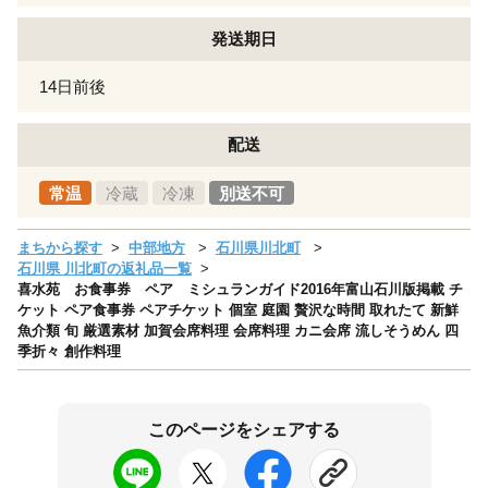
発送期日
14日前後
配送
常温
冷蔵
冷凍
別送不可
まちから探す
中部地方
石川県川北町
石川県 川北町の返礼品一覧
喜水苑 お食事券 ペア ミシュランガイド2016年富山石川版掲載 チ
ケット ペア食事券 ペアチケット 個室 庭園 贅沢な時間 取れたて 新鮮
魚介類 旬 厳選素材 加賀会席料理 会席料理 カニ会席 流しそうめん 四
季折々 創作料理
このページをシェアする