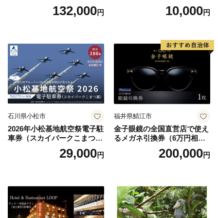
べるボディセラピー90分/1名
原町ふるさと感謝券（3,000
132,000
10,000
円
円
円分）【トラベル 観光 旅行
お土産 群馬県 長野原町 北軽
井沢】
石川県小松市
福井県鯖江市
2026年小松基地航空祭電子駐
金子眼鏡の全国直営店で使え
車券（スカイパークこまつ
るメガネ引換券（6万円相
翼） 駐車場 シャトルバスの
当） Platinum
29,000
200,000
円
円
りばすぐ 石川県 小松市