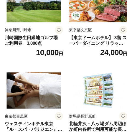
神奈川県川崎市
東京都文京区
川崎国際生田緑地ゴルフ場
【東京ドームホテル】 3階 ス
ご利用券 3,000点
ーパーダイニング リラッサ
ランチブッフェ お食事券 大
10,000
24,000
円
円
人1名様分 関東 東京 ご利用
券 ランチ 昼食 食事券 レスト
ラン ブッフェ 東京都 お食事
券
東京都目黒区
群馬県長野原町
ウェスティンホテル東京
北軽井沢・八ッ場ダム周辺ほ
『ル・スパ・パリジエン』選
か町内各所で利用可能な長野