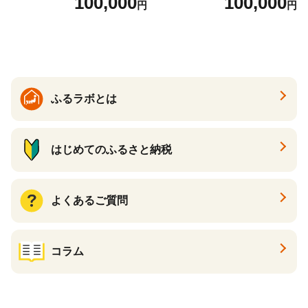
100,000
100,000
円
円
ら ほたて 海鮮 牛肉 別海町
ケーキ アイス （ 後から 選べ
る カタログ カタログポイン
ト カタログギフト あとから
カタログ あとからカタログ
ポイント あとからカタログ
ギフト ふるさと納税 ）
ふるラボとは
はじめてのふるさと納税
よくあるご質問
コラム