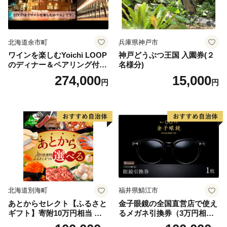
北海道余市町
兵庫県神戸市
ワインを楽しむYoichi LOOP
神戸どうぶつ王国 入園券(２
のディナー＆ペアリング付宿
名様分)
泊プラン＜デラックスツイン
274,000
15,000
円
円
＞
北海道別海町
福井県鯖江市
あとからセレクト【ふるさと
金子眼鏡の全国直営店で使え
ギフト】寄附10万円相当 あ
るメガネ引換券（3万円相
とから選べる！ ギフト いく
当） Bronze