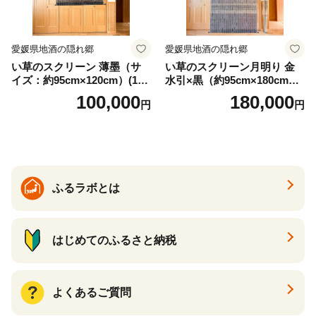
愛媛県地酒の隠れ郷
愛媛県地酒の隠れ郷
い草のスクリーン 薄墨（サ
い草のスクリーン月明り 金
イズ：約95cm×120cm）(14
水引×黒（約95cm×180cm）
6)
(147)
100,000
180,000
円
円
ふるラボとは
はじめてのふるさと納税
よくあるご質問