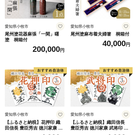
愛知県小牧市
愛知県小牧市
尾州塗花器麻張「一閑」曙
尾州塗麻布着夫婦箸 桐箱付
塗 桐箱付
40,000
円
200,000
円
愛知県小牧市
愛知県小牧市
【ふるさと納税】花押印 織
【ふるさと納税】織田信長
田信長 豊臣秀吉 徳川家康 3
豊臣秀吉 徳川家康 武将印 3
枚 セット 戦国 武将 小牧山城
枚 セット イラスト 戦国 武将