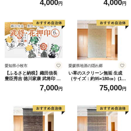
4,000
4,000
円
円
墨絵 龍画師 書道アーティス
小牧山城 墨絵 龍画師 書道ア
ト 池谷公智 渾身の一作 作品
ーティスト 池谷公智 渾身の
雑貨 工芸品 グッズ 愛知県 小
一作 作品 雑貨 工芸品 グッズ
牧市 お取り寄せ 送料無料
愛知県 小牧市 お取り寄せ 送
料無料
愛知県小牧市
愛媛県地酒の隠れ郷
【ふるさと納税】織田信長
い草のスクリーン無垢 生成
豊臣秀吉 徳川家康 武将印 花
（サイズ：約95×180㎝）(14
押印 6枚 セット イラスト 戦
3)
7,000
75,000
円
円
国 武将 小牧山城 墨絵 龍画師
書道アーティスト 池谷公智
渾身の一作 作品 雑貨 工芸品
グッズ 愛知県 小牧市 お取り
寄せ 送料無料