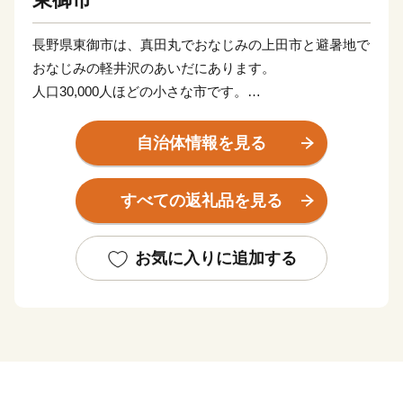
長野県東御市は、真田丸でおなじみの上田市と避暑地で
おなじみの軽井沢のあいだにあります。
人口30,000人ほどの小さな市です。
南斜面で陽当たりがとてもよく、降水量もとても少ない
ので年間通じて住みやすいまちです。
自治体情報を見る
「とうみ」とも読めないし、ちょっと知名度が低いかも
すべての返礼品を見る
しれない。でもとにかく、良いまちなんです。
新幹線をつかえば、東京から90分。
お気に入りに追加する
上信越道自動車道東部湯の丸インターチェンジもあり、
車でも約2時間の距離。
夏は花高原でのトレッキング、冬はパウダースノーでの
スキーが楽しめる「湯の丸高原」、
江戸時代の面影を残す宿場町「海野宿」など、穴場だけ