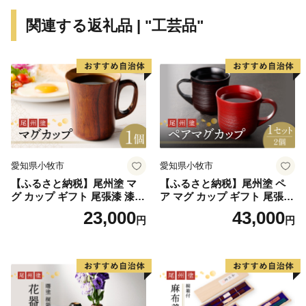
れど魅力的なスポットがたくさんあります。もちろん美
関連する返礼品 | "工芸品"
味しいものもたくさん！
皆さんのお越しをお待ちしております。
■□■……………………………………………………
返礼品等のお問い合わせはこちらへ
東御市ふるさと納税担当
愛知県小牧市
愛知県小牧市
TEL：050-1807-3266（平日10：00～17：00）
【ふるさと納税】尾州塗 マ
【ふるさと納税】尾州塗 ペ
※土日祝日、年末年始を除く
グ カップ ギフト 尾張漆 漆
ア マグ カップ ギフト 尾張漆
E-mail：tomi@sports-l-a.com
漆器 漆器工芸 工芸品 芸術性
漆 漆器 漆器工芸 工芸品 芸術
23,000
43,000
円
円
実用性 抗菌性 美味しく安全
性 実用性 抗菌性 美味しく安
……………………………………………………■□■
な食事 手作り 贈答用 くつろ
全な食事 手作り 贈答用 くつ
ぎ おうち時間 プレゼント 抗
ろぎ おうち時間 プレゼント
ウイルス効果 お取り寄せ 愛
抗ウイルス効果 お取り寄せ
知県 小牧市 送料無料
愛知県 小牧市 送料無料