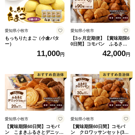
愛知県小牧市
愛知県小牧市
もっちりたまご（小倉バタ
【3ヶ月定期便】【賞味期限6
ー）
0日間】コモパン ふるさと
クロワッサンセット（計90
11,000
42,000
円
円
個）／災害用備蓄 保存食 非
常食 防災グッズにも
愛知県小牧市
愛知県小牧市
【賞味期限60日間】コモパ
【賞味期限60日間】コモパ
ン こまきふるさとデニッシ
ン クロワッサンセット(30