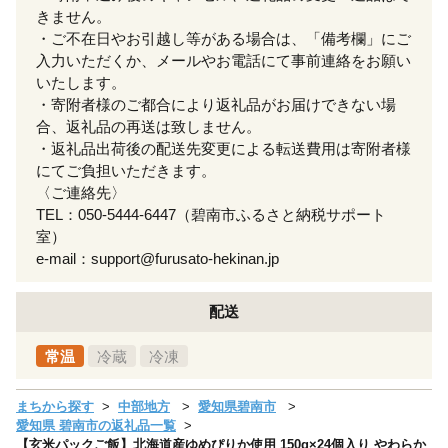
きません。
・ご不在日やお引越し等がある場合は、「備考欄」にご
入力いただくか、メールやお電話にて事前連絡をお願い
いたします。
・寄附者様のご都合により返礼品がお届けできない場
合、返礼品の再送は致しません。
・返礼品出荷後の配送先変更による転送費用は寄附者様
にてご負担いただきます。
〈ご連絡先〉
TEL：050-5444-6447（碧南市ふるさと納税サポート
室）
e-mail：support@furusato-hekinan.jp
配送
常温
冷蔵
冷凍
まちから探す
中部地方
愛知県碧南市
愛知県 碧南市の返礼品一覧
【玄米パックご飯】北海道産ゆめぴりか使用 150g×24個入り やわらか