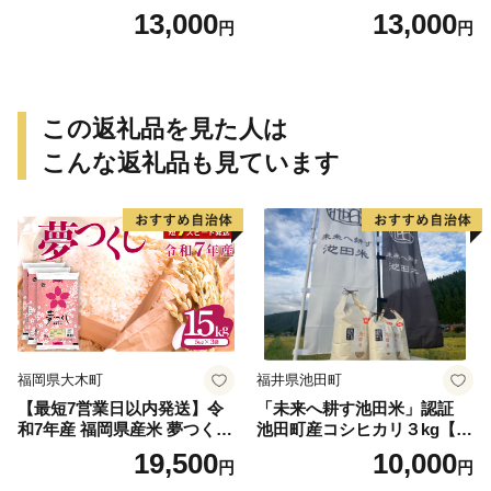
ュセット（20個入り）／災害
個入り)／災害用備蓄 保存食
13,000
13,000
円
円
用備蓄 保存食 非常食 防災グ
非常食 防災グッズにも
ッズにも
この返礼品を見た人は
こんな返礼品も見ています
福岡県大木町
福井県池田町
【最短7営業日以内発送】令
「未来へ耕す池田米」認証
和7年産 福岡県産米 夢つくし
池田町産コシヒカリ３kg【お
15kg 精米 ※北海道・沖縄・
1人様につき３セットまで】
19,500
10,000
円
円
離島は配送不可