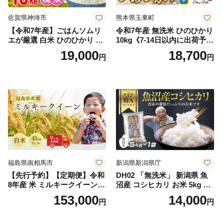
佐賀県神埼市
熊本県玉東町
【令和7年産】ごはんソムリ
令和7年産 無洗米 ひのひかり
エが厳選 白米 ひのひかり 10
10kg《7-14日以内に出荷予定
kg【神埼市産 米 お米 精米 白
(土日祝除く)》コメ 米 無洗米
19,000
18,700
円
円
米 10kg 5kg×2 ひのひかり ブ
令和7年産 高レビュー｜人気
ランド米 食味鑑定士】(H063
米 熊本県産米 お米 生活応援
164)
米
福島県南相馬市
新潟県新潟県庁
【先行予約】【定期便】令和
DH02 「無洗米」 新潟県 魚
8年産 米 ミルキークイーン
沼産 コシヒカリ お米 5kg こ
白米 45kg (5kg×9回) | ミルキ
しひかり 精米 米（お米の美
153,000
14,000
円
円
ークイーン 米5kg 福島 福島
味しい炊き方ガイド付き）
県産 福島産 精米 お米 米 コ