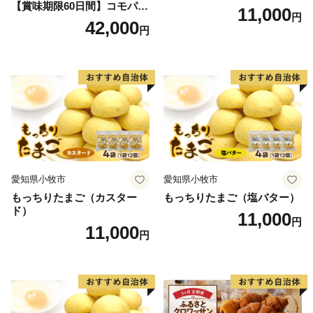
【賞味期限60日間】コモパ
11,000
円
ン ふるさとクロワッサンセ
42,000
円
ット（計90個）／災害用備蓄
保存食 非常食 防災グッズに
も
愛知県小牧市
愛知県小牧市
もっちりたまご（カスター
もっちりたまご（塩バター）
ド）
11,000
円
11,000
円