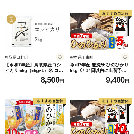
鳥取県日野町
熊本県玉東町
【令和7年産】鳥取県産コシ
令和7年産 無洗米 ひのひかり
ヒカリ 5kg（5kg×1）米 コシ
5kg《7-14日以内に出荷予定
ヒカリ こしひかり お米 白米
(土日祝除く)》コメ 米 無洗米
8,500
9,400
円
円
精米 5キロ おこめ こめ コメ
高レビュー｜人気米 熊本県
真空パック包装 真空包装 長
産米 お米 生活応援米
期保存 単一原料米 鳥取県日
野町産 Elevation