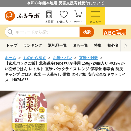
令和８年熊本地震 災害支援寄付受付について
上限額
お気に入り
カート
メニュー
検索
トップ
ランキング
返礼品一覧
まち一覧
特集
初心者ガイド
ホーム
ものから探す
お米・パン
玄米・雑穀
【玄米パックご飯】北海道産ゆめぴりか使用 150g×24個入り やわらか
い玄米ごはん レトルト 玄米 パックライス レンジ 保存食 非常食 防災
キャンプ ごはん 玄米 一人暮らし 備蓄 タイパ飯 安心安全なヤマトライ
ス H074-633