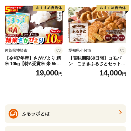
メ 武田ファーム サムランド
福島県 南相馬市 cu006-ae
佐賀県神埼市
愛知県小牧市
【令和7年産】さがびより 精
【賞味期限60日間】コモパ
米 10kg【特A受賞米 米 5kg×
ン こまきふるさとセット
2袋 お米 コメ こめ 国産 美味
（24個入り）／災害用備蓄
19,000
14,000
円
円
しい ブランド米 人気 ランキ
保存食 非常食 防災グッズに
ング 増田米穀】(H015224)
も
ふるラボとは