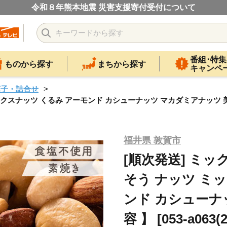
令和８年熊本地震 災害支援寄付受付について
番組･特集
ものから探す
まちから探す
キャンペ
菓子・詰合せ
クスナッツ くるみ アーモンド カシューナッツ マカダミアナッツ 美容 】 [
福井県 敦賀市
[順次発送] ミック
そう ナッツ ミ
ンド カシューナ
容 】 [053-a063(2