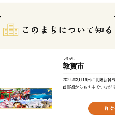
つるがし
敦賀市
2024年3月16日に北陸新
首都圏からも１本でつなが
日本が世界に誇る風景地、
ール条約湿地「中池見湿地