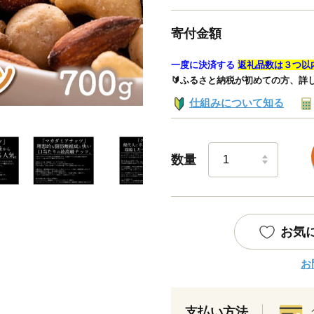
寄付金額
一度に決済する
返礼品数は３つ以
🔰ふるさと納税が初めての方、詳
仕組みについて知る
数量
お気
お
支払い方法