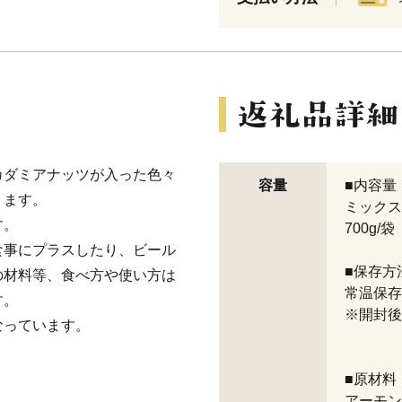
カダミアナッツが入った色々
容量
■内容量
ります。
ミックス
す。
700g/袋
食事にプラスしたり、ビール
■保存方
の材料等、食べ方や使い方は
常温保存
ます。
※開封後
なっています。
■原材料
アーモン