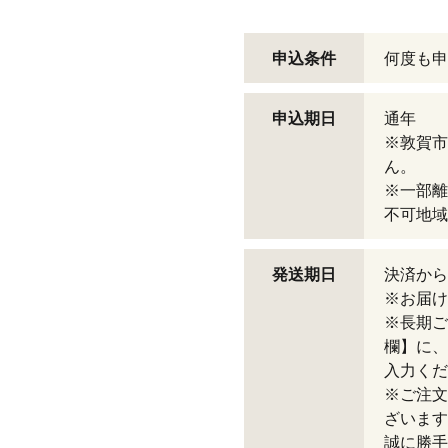
申込条件
何度も申
申込期日
通年
※敦賀市
ん。
※一部離
不可地域
発送期日
決済から
※お届け
※長期ご
欄】に、
入力くだ
※ご注文
ざいます
誠に勝手