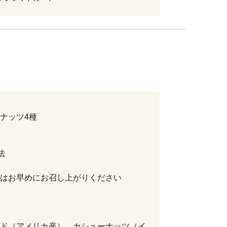
ナッツ4種
法
はお早めにお召し上がりください
ド（アメリカ産）、カシューナッツ（イ