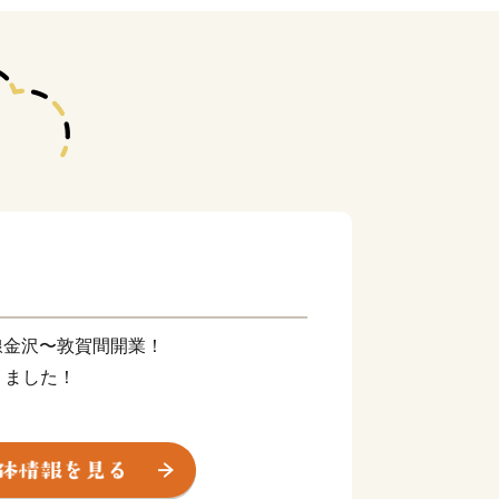
幹線金沢〜敦賀間開業！
りました！
日本三大松原の「気比の松原」やラムサ
」。