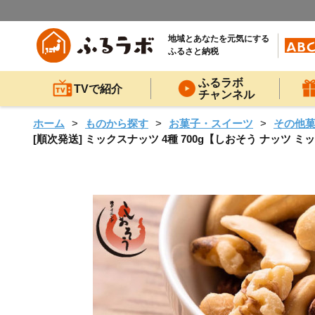
地域とあなたを元気にする
ふるさと納税
ふるラボ
TVで紹介
チャンネル
ホーム
ものから探す
お菓子・スイーツ
その他
[順次発送] ミックスナッツ 4種 700g【しおそう ナッツ ミッ