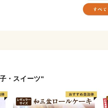
100年以上の歴史を誇り鉄
のループ線や山中隧道をは
「越前がに」や「敦賀ふぐ
日本最北限、甘さが自慢の
”御食国”のルーツとして、
こと）が祀られている「氣
これが全て敦賀の魅力。
======================
敦賀の魅力発信サイトでき
詳しくは、下記ページをご
菓子・スイーツ"
https://kuras-tsuruga.jp/
（上記URLをコピー＆ペー
ください。）