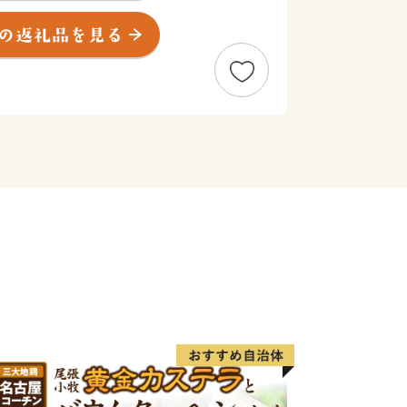
道ファンの聖地ともされている、衣掛山
じめとする鉄道遺産群。
」等豊富な海の幸。
「東浦みかん」。
食物の神・伊奢沙別神（いささわけのみ
比神宮」。
==========
ました。
覧ください。
ストしアドレスバーへ貼り付けてご覧