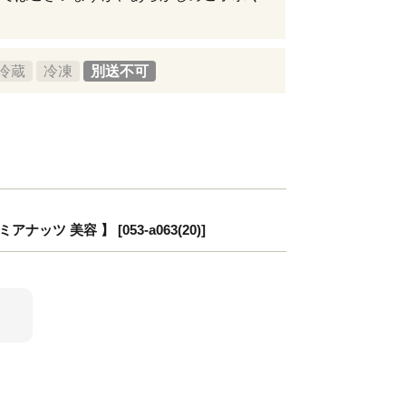
冷蔵
冷凍
別送不可
 美容 】 [053-a063(20)]