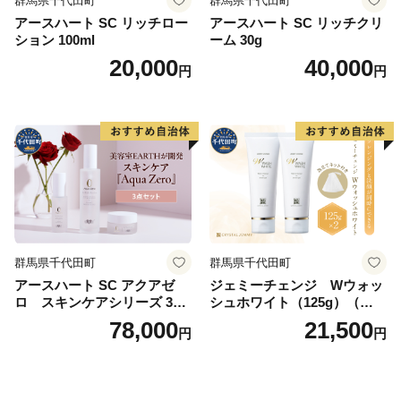
群馬県千代田町
群馬県千代田町
アースハート SC リッチロー
アースハート SC リッチクリ
ション 100ml
ーム 30g
20,000
40,000
円
円
群馬県千代田町
群馬県千代田町
アースハート SC アクアゼ
ジェミーチェンジ Wウォッ
ロ スキンケアシリーズ 3点
シュホワイト（125g）（泡立
セット
てネット付）×2本 群馬県 千
78,000
21,500
円
円
代田町