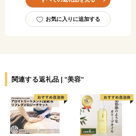
す。
市内には、つくばエクスプレス・流山セントラルパー
ク駅周辺に、樹木で鬱蒼とした森のような総合運動公園
お気に入りに追加する
や、斜面緑地、つくばエクスプレス・東武野田線流山お
おたかの森駅近くには、オオタカが生息する市野谷の森
が広がるなど、市内には森や緑地がいたるところにあり
ます。
人口に対する公園の数では、流山市は首都圏で多く、
また市民一人当たりの公園面積も、東京近郊の都市では
多く、緑豊かな街となっています。
関連する返礼品 | "美容"
江戸時代から江戸川の水運で発展し、みりんの一大産
地でもあった流山市は、明治初期には葛飾県庁が置か
れ、千葉大学の発祥の地など、歴史と文化の街でした。
その後、常磐線が流山を外れ、高度成長時代の急速な都
市化の時期にも、ゆったりとした区画の低層の戸建て住
宅街が形成されました。そのため都心から近い、落ち着
いた住宅都市になっています。