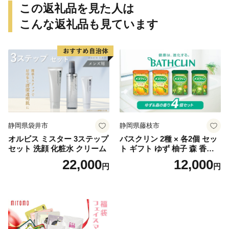
この返礼品を見た人は
こんな返礼品も見ています
静岡県袋井市
静岡県藤枝市
オルビス ミスター 3ステップ
バスクリン 2種 × 各2個 セッ
セット 洗顔 化粧水 クリーム
ト ギフト ゆず 柚子 森 香り
日用品 お風呂 バス用品 温活
22,000
12,000
円
円
アロマ 香り まとめ買い静岡
県 藤枝市 医薬部外品