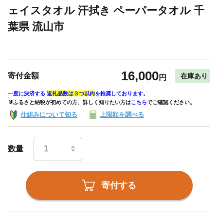
ェイスタオル 汗拭き ペーパータオル 千
葉県 流山市
16,000
寄付金額
在庫あり
円
一度に決済する
返礼品数は３つ以内
を推奨しております。
🔰ふるさと納税が初めての方、詳しく知りたい方は
こちら
でご確認ください。
仕組みについて知る
上限額を調べる
数量
寄付する