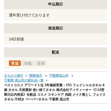
申込期日
通年受け付けております
発送期日
14日前後
配送
常温
冷蔵
冷凍
まちから探す
関東地方
千葉県流山市
千葉県 流山市の返礼品一覧
ベストコスメ アワード１位 3年連続受賞 ♪ ITO フェイシャルタオル 8
個 タオル 天然素材 使い捨てタオル 株式会社アィティーオー《7-14営
業日以内発送》化粧品 コスメ スキンケア 洗顔 メイク落とし フェイス
タオル 汗拭き ペーパータオル 千葉県 流山市