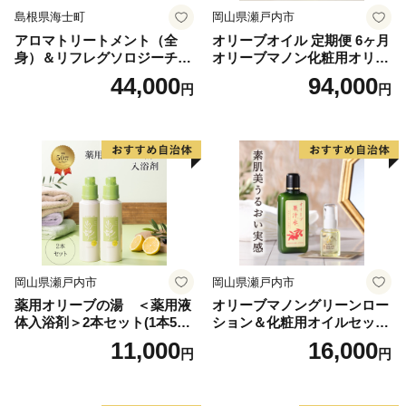
流山市の人口構成は、市制施行以来、団塊の世代の
島根県海士町
岡山県瀬戸内市
方々が一番多い街でした。しかし、この数年間、子育て
アロマトリートメント（全
オリーブオイル 定期便 6ヶ月
支援や教育環境の充実に力を注いできた結果、子育て世
身）＆リフレグソロジーチケ
オリーブマノン化粧用オリー
代の方々に選ばれる街となりました。現在では30代、
ット
ブオイル 200ml オリーブ オ
44,000
94,000
円
円
イル 美容 スキンケア 化粧用
40代が一番多く、こどもたちの数も多いため、若々しい
油 オリーブ油 お楽しみ
活気に満ちた街になっています。
流山市では若い世代の子育て支援に積極的に取り組ん
でいます。全国でも数少ない、市内すべての保育園にお
子様を送迎する市内2か所の駅前保育送迎ステーショ
ン、耐震工事はもとよりエアコンの導入も完了している
教育施設、チームティーチングを導入した算数・数学、
全中学校に配置したネイティブALTや小学校の英語指導
岡山県瀬戸内市
岡山県瀬戸内市
員により英語教育に力を入れています。平成27年春には
薬用オリーブの湯 ＜薬用液
オリーブマノングリーンロー
市内初の小中併設校が開校し、さらに英語教育に定評の
体入浴剤＞2本セット(1本500
ション＆化粧用オイルセット
ある私立小学校も平成28年4月に開校しました。
ml） 美容
美容グッズ スキンケア 化粧
11,000
16,000
円
円
子育ての街、森の街、良質な街、美しい街、楽しい
水
街。
今も、これからも、末永く住み続けられる街を形にす