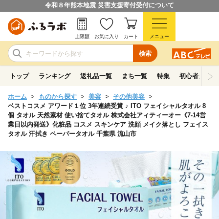
令和８年熊本地震 災害支援寄付受付について
上限額
お気に入り
カート
メニュー
検索
トップ
ランキング
返礼品一覧
まち一覧
特集
初心者ガイド
ホーム
ものから探す
美容
その他美容
ベストコスメ アワード１位 3年連続受賞 ♪ ITO フェイシャルタオル 8
個 タオル 天然素材 使い捨てタオル 株式会社アィティーオー《7-14営
業日以内発送》化粧品 コスメ スキンケア 洗顔 メイク落とし フェイス
タオル 汗拭き ペーパータオル 千葉県 流山市