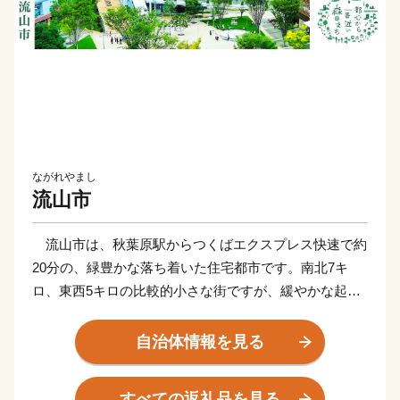
ながれやまし
流山市
流山市は、秋葉原駅からつくばエクスプレス快速で約
20分の、緑豊かな落ち着いた住宅都市です。南北7キ
ロ、東西5キロの比較的小さな街ですが、緩やかな起伏
に森が残る市内には、つくばエクスプレス、JR武蔵野
線、常磐線、東武野田線、流鉄流山線など5線11駅があ
自治体情報を見る
り、流山おおたかの森駅-羽田空港・成田空港間を結ぶ
空港路線バスが運行するなど、交通アクセスは快適で
すべての返礼品を見る