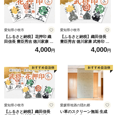
愛知県小牧市
愛知県小牧市
【ふるさと納税】花押印 織
【ふるさと納税】織田信長
田信長 豊臣秀吉 徳川家康 3
豊臣秀吉 徳川家康 武将印 3
枚 セット 戦国 武将 小牧山城
枚 セット イラスト 戦国 武将
4,000
4,000
円
円
墨絵 龍画師 書道アーティス
小牧山城 墨絵 龍画師 書道ア
ト 池谷公智 渾身の一作 作品
ーティスト 池谷公智 渾身の
雑貨 工芸品 グッズ 愛知県 小
一作 作品 雑貨 工芸品 グッズ
牧市 お取り寄せ 送料無料
愛知県 小牧市 お取り寄せ 送
料無料
愛知県小牧市
愛媛県地酒の隠れ郷
【ふるさと納税】織田信長
い草のスクリーン無垢 生成