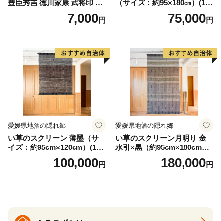
豊臣秀吉 徳川家康 武将印 花
（サイズ：約95×180㎝）(14
押印 6枚 セット イラスト 戦
3)
7,000
75,000
円
円
国 武将 小牧山城 墨絵 龍画師
書道アーティスト 池谷公智
渾身の一作 作品 雑貨 工芸品
グッズ 愛知県 小牧市 お取り
寄せ 送料無料
愛媛県地酒の隠れ郷
愛媛県地酒の隠れ郷
い草のスクリーン 薄墨（サ
い草のスクリーン月明り 金
イズ：約95cm×120cm）(14
水引×黒（約95cm×180cm）
6)
(147)
100,000
180,000
円
円