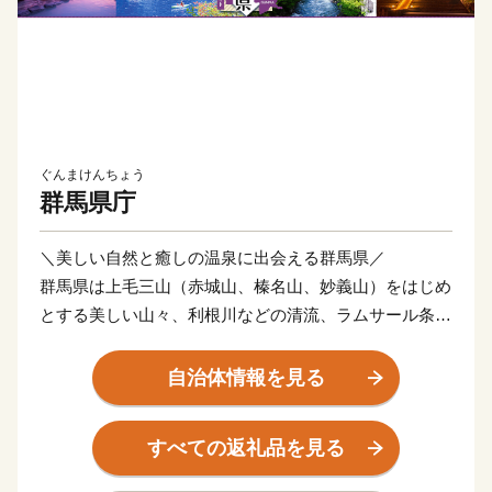
ぐんまけんちょう
群馬県庁
＼美しい自然と癒しの温泉に出会える群馬県／
群馬県は上毛三山（赤城山、榛名山、妙義山）をはじめ
とする美しい山々、利根川などの清流、ラムサール条約
湿地である尾瀬といった豊かな自然に囲まれています。
美しい自然の中を散策し豊かな時間を過ごすほか、県内
自治体情報を見る
各地で夏は登山・カヌー・キャニオニング・ラフティン
グ、冬はスキーやスノーボードなど様々なアクティビテ
すべての返礼品を見る
ィを楽しむこともできます。