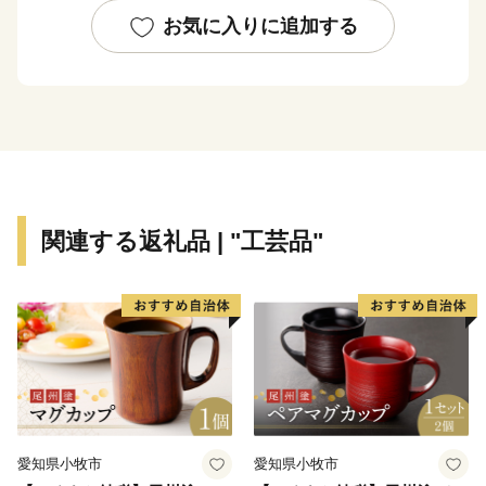
また、群馬県といえば温泉です。草津、伊香保、みなか
お気に入りに追加する
み、四万（しま）をはじめ、県内には100を超える温泉
地があります。群馬の名湯にゆったりと浸かり、日頃の
疲れを癒やしてください。
他にも、県内には世界遺産「富岡製糸場と絹産業遺産
群」をはじめとする文化遺産も多くあります。
さらに、グルメも自慢です。上州牛・上州地鶏、下仁田
関連する返礼品 | "工芸品"
ネギなどの豊富な農畜産物や、おっきりこみ・水沢うど
んに代表される粉食文化を誇ります。
＼群馬県が目指すビジョン／
群馬県では、2040年に目指す姿である
「年齢や性別、国籍、障害の有無等にかかわらず、すべ
ての県民が、誰一人取り残されることなく、自ら思い描
く人生を生き、幸福を実感できる自立分散型の社会」の
愛知県小牧市
愛知県小牧市
実現に向け、デジタルトランスフォーメーションや教育