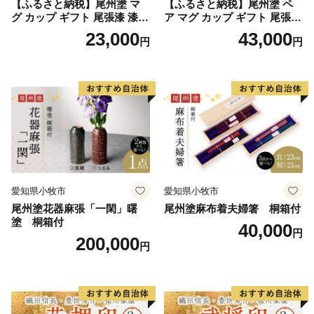
【ふるさと納税】尾州塗 マ
【ふるさと納税】尾州塗 ペ
イノベーション推進等の施策を展開しています。
グ カップ ギフト 尾張漆 漆
ア マグ カップ ギフト 尾張漆
漆器 漆器工芸 工芸品 芸術性
漆 漆器 漆器工芸 工芸品 芸術
23,000
43,000
円
円
実用性 抗菌性 美味しく安全
性 実用性 抗菌性 美味しく安
群馬県が目指すビジョンの達成や群馬県の美しい自然・
な食事 手作り 贈答用 くつろ
全な食事 手作り 贈答用 くつ
文化遺産を後世に残すために、ぜひ多くの方に「ぐんま
ぎ おうち時間 プレゼント 抗
ろぎ おうち時間 プレゼント
ふるさと納税」を通じ応援いただけますと幸いです。
ウイルス効果 お取り寄せ 愛
抗ウイルス効果 お取り寄せ
知県 小牧市 送料無料
愛知県 小牧市 送料無料
愛知県小牧市
愛知県小牧市
尾州塗花器麻張「一閑」曙
尾州塗麻布着夫婦箸 桐箱付
塗 桐箱付
40,000
円
200,000
円