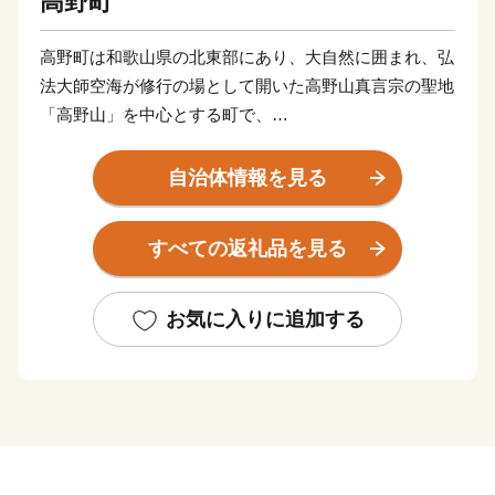
高野町
高野町は和歌山県の北東部にあり、大自然に囲まれ、弘
法大師空海が修行の場として開いた高野山真言宗の聖地
「高野山」を中心とする町で、
貴重な文化財、建造物、名所が数多く存在しています。
自治体情報を見る
2004年には「紀伊山地の霊場と参詣道」として世界遺
産に登録されました。
すべての返礼品を見る
また、2016年には女人道・黒河道・京大坂道不動坂が
世界遺産に追加登録され、日本のみならず世界中から多
くの観光客が訪れています。
お気に入りに追加する
自然・歴史・文化・伝統のある本町は「誰もが住みよ
い、住みたくなる、来たくなる」まちを目指し、様々な
まちづくりに取り組んでいます。