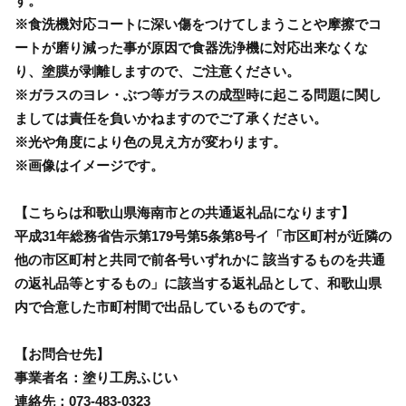
す。
※食洗機対応コートに深い傷をつけてしまうことや摩擦でコ
ートが磨り減った事が原因で食器洗浄機に対応出来なくな
り、塗膜が剥離しますので、ご注意ください。
※ガラスのヨレ・ぶつ等ガラスの成型時に起こる問題に関し
ましては責任を負いかねますのでご了承ください。
※光や角度により色の見え方が変わります。
※画像はイメージです。
【こちらは和歌山県海南市との共通返礼品になります】
平成31年総務省告示第179号第5条第8号イ「市区町村が近隣の
他の市区町村と共同で前各号いずれかに 該当するものを共通
の返礼品等とするもの」に該当する返礼品として、和歌山県
内で合意した市町村間で出品しているものです。
【お問合せ先】
事業者名：塗り工房ふじい
連絡先：073-483-0323