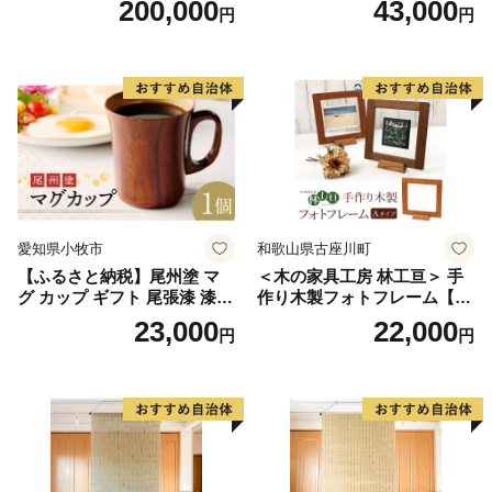
200,000
43,000
円
円
性 実用性 抗菌性 美味しく安
全な食事 手作り 贈答用 くつ
ろぎ おうち時間 プレゼント
抗ウイルス効果 お取り寄せ
愛知県 小牧市 送料無料
愛知県小牧市
和歌山県古座川町
【ふるさと納税】尾州塗 マ
＜木の家具工房 林工亘＞ 手
グ カップ ギフト 尾張漆 漆
作り木製フォトフレーム【A
漆器 漆器工芸 工芸品 芸術性
タイプ】
23,000
22,000
円
円
実用性 抗菌性 美味しく安全
な食事 手作り 贈答用 くつろ
ぎ おうち時間 プレゼント 抗
ウイルス効果 お取り寄せ 愛
知県 小牧市 送料無料