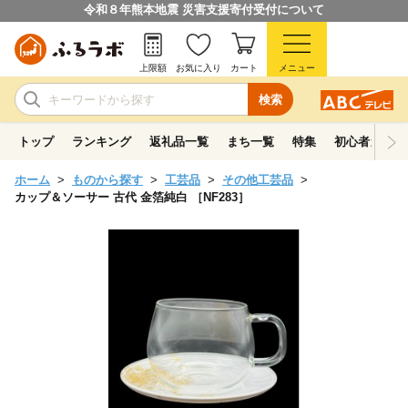
令和８年熊本地震 災害支援寄付受付について
上限額
お気に入り
カート
メニュー
検索
トップ
ランキング
返礼品一覧
まち一覧
特集
初心者ガイド
ホーム
ものから探す
工芸品
その他工芸品
カップ＆ソーサー 古代 金箔純白 ［NF283］