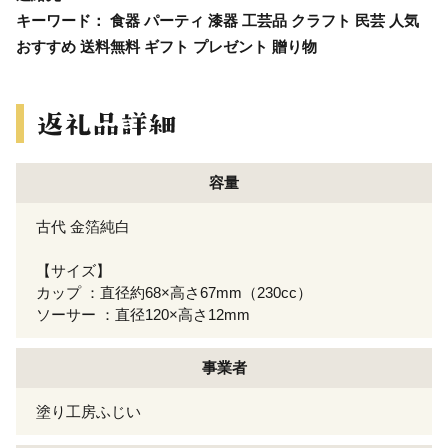
キーワード： 食器 パーティ 漆器 工芸品 クラフト 民芸 人気
おすすめ 送料無料 ギフト プレゼント 贈り物
容量
古代 金箔純白
【サイズ】
カップ ：直径約68×高さ67mm（230cc）
ソーサー ：直径120×高さ12mm
事業者
塗り工房ふじい