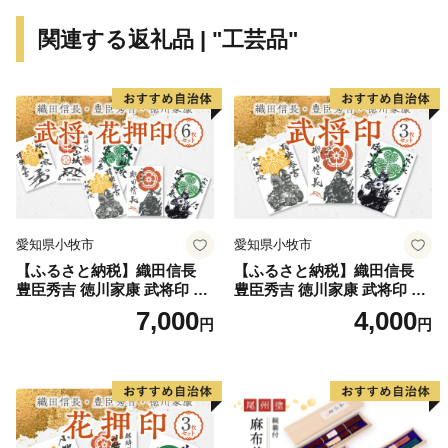
関連する返礼品 | "工芸品"
愛知県小牧市
愛知県小牧市
【ふるさと納税】織田信長
【ふるさと納税】織田信長
豊臣秀吉 徳川家康 武将印 花
豊臣秀吉 徳川家康 武将印 3
押印 6枚 セット イラスト 戦
枚 セット イラスト 戦国 武将
7,000
4,000
円
円
国 武将 小牧山城 墨絵 龍画師
小牧山城 墨絵 龍画師 書道ア
書道アーティスト 池谷公智
ーティスト 池谷公智 渾身の
渾身の一作 作品 雑貨 工芸品
一作 作品 雑貨 工芸品 グッズ
グッズ 愛知県 小牧市 お取り
愛知県 小牧市 お取り寄せ 送
寄せ 送料無料
料無料