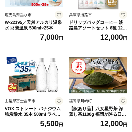
鹿児島県垂水市
兵庫県淡路市
W-22195／天然アルカリ温泉
ドリップバッグコーヒー 淡
水 財寶温泉 500ml×25本
路島アソートセット 6種 120
袋 飲み比べ コーヒー
7,000
12,000
円
円
山梨県富士吉田市
福岡県川崎町
VOX ストレート バナジウム
【訳あり品】八女星野茶 深
強炭酸水 35本 500ml ラベル
蒸し茶1100g 福岡が誇る日本
レス【富士吉田市限定カート
茶_ 訳アリ 常温 お茶 茶袋 常
5,500
12,000
円
円
ン】
備品 おちゃ ocha 茶葉 緑茶
飲料 飲み物 八女 茶 日本茶