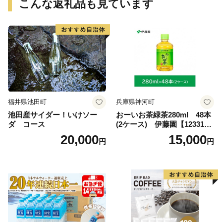
こんな返礼品も見ています
福井県池田町
兵庫県神河町
池田産サイダー！いけソー
おーいお茶緑茶280ml 48本
ダ コース
(2ケース) 伊藤園【123317
3】
20,000
15,000
円
円