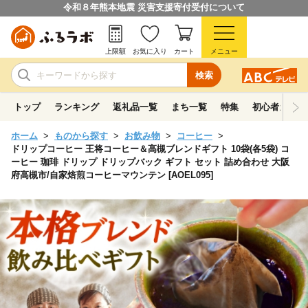
令和８年熊本地震 災害支援寄付受付について
上限額
お気に入り
カート
メニュー
検索
トップ
ランキング
返礼品一覧
まち一覧
特集
初心者ガイド
ホーム
ものから探す
お飲み物
コーヒー
ドリップコーヒー 王将コーヒー＆高槻ブレンドギフト 10袋(各5袋) コ
ーヒー 珈琲 ドリップ ドリップバック ギフト セット 詰め合わせ 大阪
府高槻市/自家焙煎コーヒーマウンテン [AOEL095]