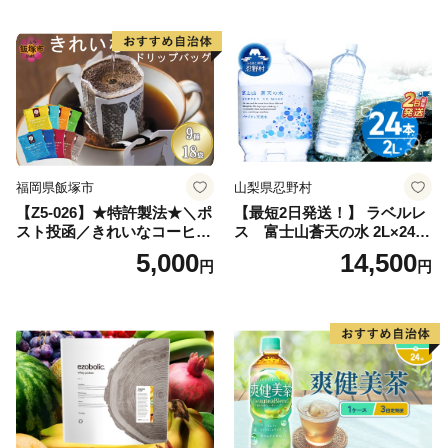
深むし茶 深蒸し 訳あり お茶
っぱ tea 八女茶 お手軽 簡単
小分け お土産 お取り寄せ グ
ルメ 福岡 九州 福岡県 国産
日本 ふかむし茶 ふかむし 家
庭用 自宅用 ちゃ りょくちゃ
ふかむしちゃ 急須 甘み 川崎
町 送料無料
福岡県飯塚市
山梨県忍野村
【Z5-026】★特許製法★＼ポ
【最短2日発送！】 ラベルレ
スト投函／きれいなコーヒー
ス 富士山蒼天の水 2L×24本
ドリップバッグ9種セット(18
（4ケース）※離島不可 天然
5,000
14,500
円
円
袋)ゆうパケットでお届け！
水 ミネラルウォーター 水 ペ
ットボトル 2000ml バナジウ
ム天然水 飲料水 軟水 鉱水 国
産 シリカ ミネラル 美容 備蓄
防災 長期保存 富士山 山梨県
忍野村