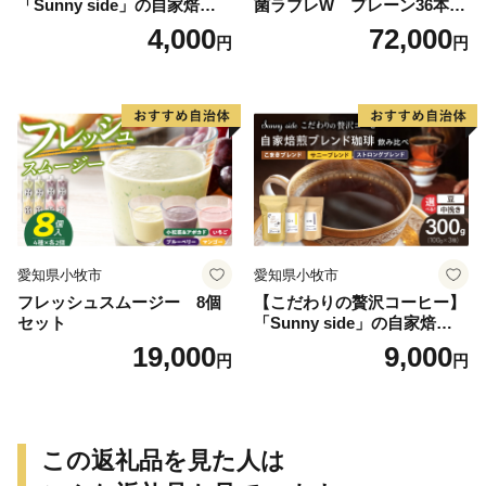
「Sunny side」の自家焙煎珈
菌ラブレW プレーン36本
琲ストロングブレンド（100
（計216本）
4,000
72,000
円
円
g）
愛知県小牧市
愛知県小牧市
フレッシュスムージー 8個
【こだわりの贅沢コーヒー】
セット
「Sunny side」の自家焙煎珈
琲ブレンド珈琲飲み比べセッ
19,000
9,000
円
円
ト（300g）
この返礼品を見た人は