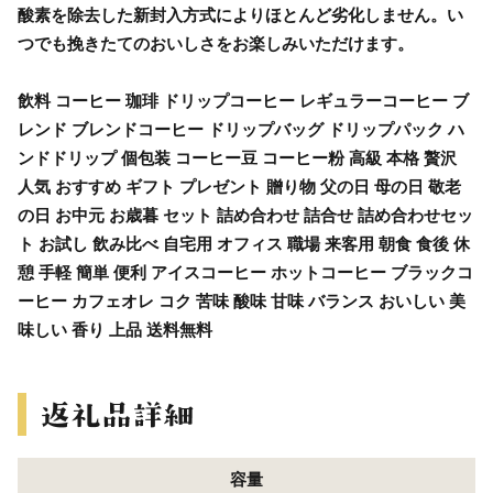
酸素を除去した新封入方式によりほとんど劣化しません。い
つでも挽きたてのおいしさをお楽しみいただけます。
飲料 コーヒー 珈琲 ドリップコーヒー レギュラーコーヒー ブ
レンド ブレンドコーヒー ドリップバッグ ドリップパック ハ
ンドドリップ 個包装 コーヒー豆 コーヒー粉 高級 本格 贅沢
人気 おすすめ ギフト プレゼント 贈り物 父の日 母の日 敬老
の日 お中元 お歳暮 セット 詰め合わせ 詰合せ 詰め合わせセッ
ト お試し 飲み比べ 自宅用 オフィス 職場 来客用 朝食 食後 休
憩 手軽 簡単 便利 アイスコーヒー ホットコーヒー ブラックコ
ーヒー カフェオレ コク 苦味 酸味 甘味 バランス おいしい 美
味しい 香り 上品 送料無料
容量