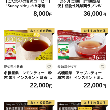
【こだわりの贅沢コーヒー】
【2ヶ月に1回 計3回定期
「Sunny side」の自家焙煎珈
便】植物性乳酸菌ラブレW
琲こまきブレンド（200g）
プレーン36本（計108本）
8,000
36,000
円
円
愛知県小牧市
愛知県小牧市
名糖産業 レモンティー 粉
名糖産業 アップルティー
末 果汁 インスタント 紅茶 ビ
粉末 果汁 インスタント 紅茶
タミンC 袋 ロングセラー 粉
ティー ビタミンC 袋 ロング
22,000
22,000
円
円
末飲料 粉末茶 簡単 手軽 ホッ
セラー 粉末飲料 粉末茶 簡単
ト アイス
手軽 ホット アイス