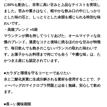
に60%も配合し、非常に高い甘みと上品なテイストを実現し
ました。苦みや重さはなく、軽やかな飲み口の中にしっかり
とした味の芯と、しっとりとした余韻を感じられる特別な味
わいです。
・高槻ブレンド ×5袋
マウンテンが満を持してつくりあげた、オールマイティな自
慢のブレンド。適度なコクと後味に残るほのかな甘みが特徴
で、毎日飲んでも飽きのこないバランスの取れた味わいで
す。お菓子からお料理まで何にでも合う「中庸な味」は、た
かつき土産にも認定されています。
■カラダと環境を守るコーヒーでありたい
水と二酸化炭素に生成分解される素材を使用することで、テ
ィーバッグのマイクロプラ問題とは全く無縁。安心して飲め
ます。
■長～い賞味期限