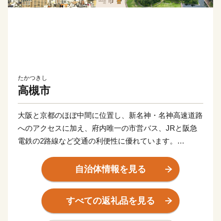
たかつきし
高槻市
大阪と京都のほぼ中間に位置し、新名神・名神高速道路
へのアクセスに加え、府内唯一の市営バス、JRと阪急
電鉄の2路線など交通の利便性に優れています。
都市の利便性を備えながらも、豊かな自然に囲まれ、四
季の移ろいを身近に感じることができます。
自治体情報を見る
また、史跡や城下町の面影が残る街並みなどに加え、
2024年に将棋界の西の聖地「関西将棋会館」が完成
すべての返礼品を見る
し、歴史と文化が大切に受け継がれています。
利便性・自然・歴史文化が調和した、暮らしやすく魅力