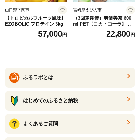
山口県下関市
宮崎県えびの市
【トロピカルフルーツ風味】
（3回定期便）爽健美茶 600
EZOBOLIC プロテイン 3kg
ml PET【コカ・コーラ】ペ
ットボトル 1ケース(24本) 定
57,000
22,800
円
円
期便 3回(72本) セット お茶
カフェインゼロ ノンカフェ
イン ハトムギ ブレンド茶 宮
崎県 えびの市 送料無料
ふるラボとは
はじめてのふるさと納税
よくあるご質問