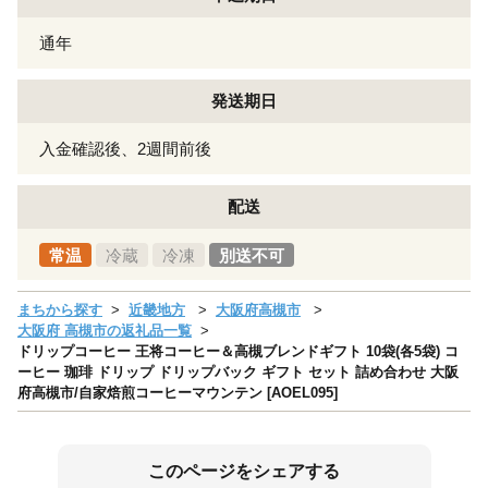
通年
発送期日
入金確認後、2週間前後
配送
常温
冷蔵
冷凍
別送不可
まちから探す
近畿地方
大阪府高槻市
大阪府 高槻市の返礼品一覧
ドリップコーヒー 王将コーヒー＆高槻ブレンドギフト 10袋(各5袋) コ
ーヒー 珈琲 ドリップ ドリップバック ギフト セット 詰め合わせ 大阪
府高槻市/自家焙煎コーヒーマウンテン [AOEL095]
このページをシェアする