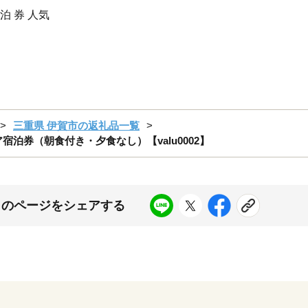
泊 券 人気
三重県 伊賀市の返礼品一覧
日ペア宿泊券（朝食付き・夕食なし）【valu0002】
このページをシェアする