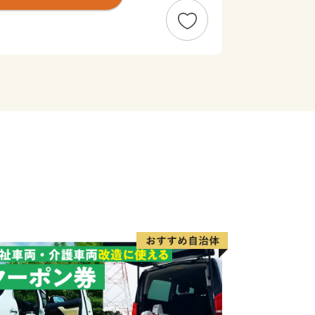
た俳聖松尾芭蕉の業績を称える「芭蕉
遺産に登録されたダンジリ行事で有名な
など、歴史と文化が香る自然豊かなまち
賀盆地のきれいな水と豊かな土壌に育
摩サミットで用いられた『伊賀酒』、希
伊賀牛』、昔も今も人々を魅了する『伊
ランド品がいっぱいあります！