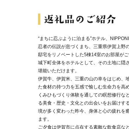
“まちに忍ぶように泊まる”ホテル、NIPPONI
忍者の伝説が息づくまち、三重県伊賀上野
邸宅をリノベートした5棟14室のお部屋が
城下町全体をホテルとして、その土地に隠
堪能いただけます。
伊賀牛、伊賀米、三重の山の幸をはじめ、
た食材の持つ力を五感で愉しむ生命力を高
くみひもづくり体験を通しての瞑想修行な
る美食・歴史・文化との出会いをお届けす
境が多く変わった昨今、身体と心の疲れを
ます。
ご夕食は伊賀市に点在する素敵な飲食店な