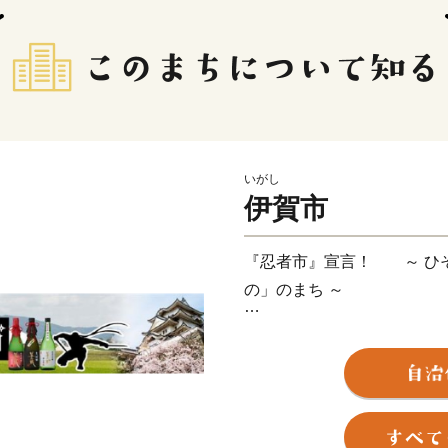
いがし
伊賀市
『忍者市』宣言！ ～ ひ
の」のまち ～
三重県伊賀市は忍者発祥の
承するとともに、忍者を活
ます。日本一、二の高石垣
もが忍者気分を味わえる「