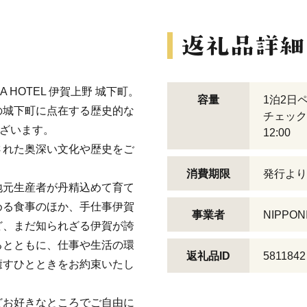
A HOTEL 伊賀上野 城下町。
容量
1泊2日
の城下町に点在する歴史的な
チェック
ございます。
12:00
された奥深い文化や歴史をご
消費期限
発行より
地元生産者が丹精込めて育て
める食事のほか、手仕事伊賀
事業者
NIPPO
ど、まだ知られざる伊賀が誇
るとともに、仕事や生活の環
返礼品ID
5811842
癒すひとときをお約束いたし
どお好きなところでご自由に