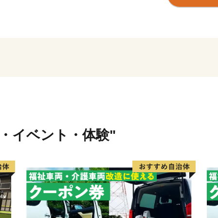
れ、秋にはこの地で生まれ
祭」や、ユネスコ無形文化
「上野天神祭」が行われる
です。
伊賀市には、四方を囲む伊
まれた『伊賀米』、伊勢志
少価値の高い”肉の横綱”『
賀焼』など、全国に誇るブ
行・イベント・体験"