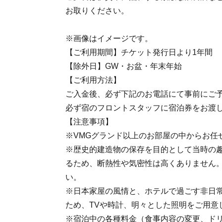
お取りください。
※画像はイメージです。
【ご利用期間】チケット発行日より1年間
【除外日】GW・お盆・年末年始
【ご利用方法】
ご入金後、必ず下記のお電話にて事前にご
必ず宿のフロントスタッフに宿泊券をお渡
【注意事項】
※VMGグランド以上のお部屋の中からお任
※歴史的建造物の保存を目的として当時の
るため、断熱性や気密性は高くありません
い。
※日本家屋の風情と、ホテルで過ごす非日
ため、TVや時計、明々とした照明をご用意
※宿泊中の各種料金（食事内容の変更、ド