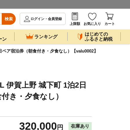
検索
ログイン・会員登録
上限額
お気に入り
カート
はじめての
ランキング
ーン
ふるさと納税
1泊2日ペア宿泊券（朝食付き・夕食なし）【valu0002】
TEL 伊賀上野 城下町 1泊2日
食付き・夕食なし）
320,000
在庫あり
円