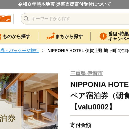
令和８年熊本地震 災害支援寄付受付について
番組･特集
ものから探す
まちから探す
キャンペ
泊券・パッケージ旅行
NIPPONIA HOTEL 伊賀上野 城下町 
三重県 伊賀市
NIPPONIA HO
ペア宿泊券（朝
【valu0002】
寄付金額