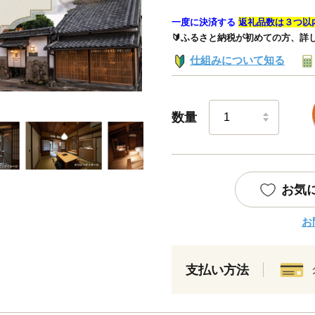
一度に決済する
返礼品数は３つ以
🔰ふるさと納税が初めての方、詳
仕組みについて知る
数量
お気
お
支払い方法