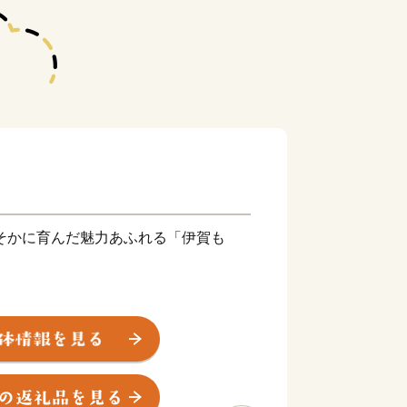
そかに育んだ魅力あふれる「伊賀も
地として、忍者の歴史文化や精神を継
かした観光やまちづくりに取り組んでい
で知られる伊賀上野城のふもとでは、誰
伊賀上野ＮＩＮＪＡフェスタ」が開催さ