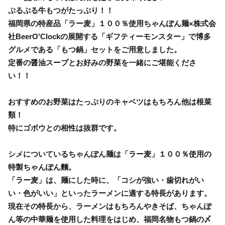
ぷるぷる牛もつがたっぷり！！
福岡県の特産品「ラー麦」１００％使用ちゃんぽん麺×株式会
社BeerO'Clockの展開する「ギフティーモンスター」で博多
グルメである「もつ鍋」セットをご用意しました。
定番の醤油スープとお好みの野菜を一緒にご堪能くださ
い！！
おすすめのお野菜はたっぷりのキャベツはもちろん他は根菜
類！
特にゴボウとの相性は抜群です。
シメについているちゃんぽん麺は「ラー麦」１００％使用の
特製ちゃんぽん麵。
「ラー麦」は、麺にした時に、「コシが強い・歯切れがい
い・色がいい」といったラーメンに適する特長があります。
現在その特長から、ラーメンはもちろんやきそば、ちゃんぽ
ん等の中華麺を使用した料理をはじめ、福岡名物もつ鍋の〆