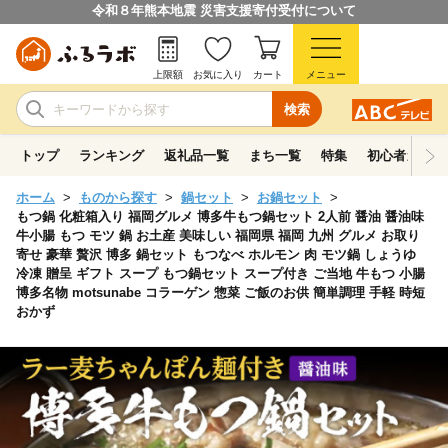
令和８年熊本地震 災害支援寄付受付について
上限額
お気に入り
カート
メニュー
検索
トップ
ランキング
返礼品一覧
まち一覧
特集
初心者ガイド
ホーム
ものから探す
鍋セット
お鍋セット
もつ鍋 化粧箱入り 福岡グルメ 博多牛もつ鍋セット 2人前 醤油 醤油味
牛小腸 もつ モツ 鍋 お土産 美味しい 福岡県 福岡 九州 グルメ お取り
寄せ 豪華 贅沢 博多 鍋セット もつなべ ホルモン 肉 モツ鍋 しょうゆ
冷凍 贈呈 ギフト スープ もつ鍋セット スープ付き ご当地 牛もつ 小腸
博多名物 motsunabe コラーゲン 惣菜 ご飯のお供 簡単調理 手軽 時短
おかず