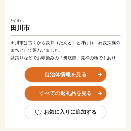
たがわし
田川市
田川市は古くから炭都（たんと）と呼ばれ、石炭採掘の
まちとして賑わいました。
盆踊りなどでお馴染みの「炭坑節」発祥の地でもあり、
唄の中で、「あんまり煙突が高いので、さぞやお月さん
煙たかろ」と
自治体情報を見る
唄われている「二本煙突」や「伊田竪坑櫓」、
また、国内初のユネスコ世界の記憶に登録された
すべての返礼品を見る
「山本作兵衛コレクション」など、
数々の炭坑遺産を有する自然・歴史・文化が薫るまちで
す。
お気に入りに追加する
御支援いただいた寄附金は、本市のまちづくり及び市民