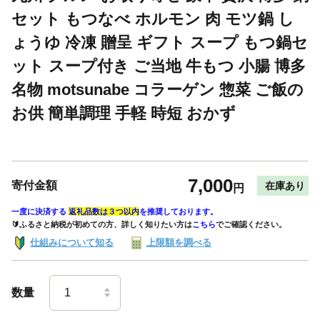
セット もつなべ ホルモン 肉 モツ鍋 し
ょうゆ 冷凍 贈呈 ギフト スープ もつ鍋セ
ット スープ付き ご当地 牛もつ 小腸 博多
名物 motsunabe コラーゲン 惣菜 ご飯の
お供 簡単調理 手軽 時短 おかず
7,000
寄付金額
在庫あり
円
一度に決済する
返礼品数は３つ以内
を推奨しております。
🔰ふるさと納税が初めての方、詳しく知りたい方は
こちら
でご確認ください。
仕組みについて知る
上限額を調べる
数量