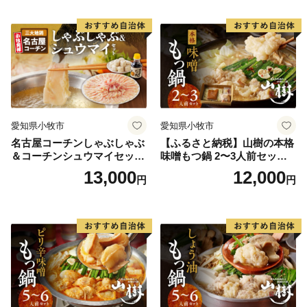
お取り寄せグルメ おうち時
間
愛知県小牧市
愛知県小牧市
名古屋コーチンしゃぶしゃぶ
【ふるさと納税】山樹の本格
＆コーチンシュウマイセッ
味噌もつ鍋 2〜3人前セット
ト 焼売 鶏肉 鍋 鶏しゃぶ 日
山樹 国産 牛もつ ホルモン モ
13,000
12,000
円
円
本三大地鶏
ツ オンライン飲み会 ホーム
パーティー 宅飲み 鍋セット
お取り寄せグルメ おうち時
間