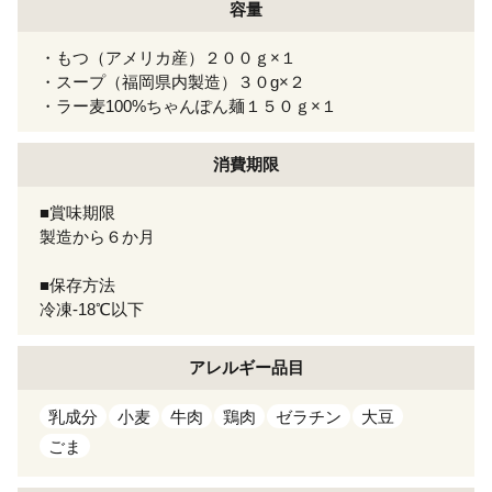
容量
・もつ（アメリカ産）２００ｇ×１
・スープ（福岡県内製造）３０g×２
・ラー麦100%ちゃんぽん麺１５０ｇ×１
消費期限
■賞味期限
製造から６か月
■保存方法
冷凍-18℃以下
アレルギー
品目
乳成分
小麦
牛肉
鶏肉
ゼラチン
大豆
ごま