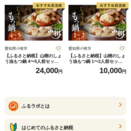
間
時間
愛知県小牧市
愛知県小牧市
【ふるさと納税】山樹のしょ
【ふるさと納税】山樹のしょ
う油もつ鍋 4〜5人前セット
う油もつ鍋 1〜2人前セット
山樹 国産 牛もつ ホルモン モ
山樹 国産 牛もつ ホルモン モ
24,000
10,000
円
円
ツ オンライン飲み会 ホーム
ツ オンライン飲み会 ホーム
パーティー 宅飲み 鍋セット
パーティー 宅飲み 鍋セット
お取り寄せグルメ おうち時
お取り寄せグルメ おうち時
間
間
ふるラボとは
はじめてのふるさと納税