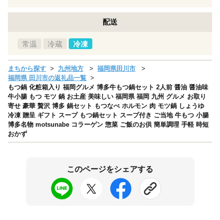
配送
常温
冷蔵
冷凍
まちから探す
九州地方
福岡県田川市
福岡県 田川市の返礼品一覧
もつ鍋 化粧箱入り 福岡グルメ 博多牛もつ鍋セット 2人前 醤油 醤油味
牛小腸 もつ モツ 鍋 お土産 美味しい 福岡県 福岡 九州 グルメ お取り
寄せ 豪華 贅沢 博多 鍋セット もつなべ ホルモン 肉 モツ鍋 しょうゆ
冷凍 贈呈 ギフト スープ もつ鍋セット スープ付き ご当地 牛もつ 小腸
博多名物 motsunabe コラーゲン 惣菜 ご飯のお供 簡単調理 手軽 時短
おかず
このページをシェアする