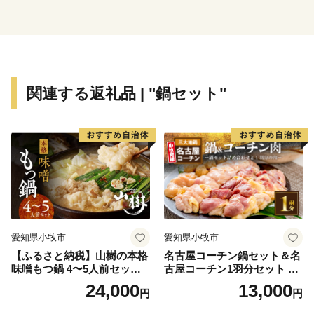
のために効果的に
活用させていただきますので、
本市に対します応援をよろしくお願いします。
関連する返礼品 | "鍋セット"
愛知県小牧市
愛知県小牧市
【ふるさと納税】山樹の本格
名古屋コーチン鍋セット＆名
味噌もつ鍋 4〜5人前セット
古屋コーチン1羽分セット 日
山樹 国産 牛もつ ホルモン モ
本三大地鶏 鍋セット 鶏肉 も
24,000
13,000
円
円
ツ オンライン飲み会 ホーム
も肉 むね肉 ササミ 肉団子 鍋
パーティー 宅飲み 鍋セット
料理