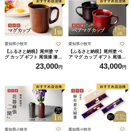
愛知県小牧市
愛知県小牧市
【ふるさと納税】尾州塗 マ
【ふるさと納税】尾州塗 ペ
グ カップ ギフト 尾張漆 漆
ア マグ カップ ギフト 尾張漆
漆器 漆器工芸 工芸品 芸術性
漆 漆器 漆器工芸 工芸品 芸術
23,000
43,000
円
円
実用性 抗菌性 美味しく安全
性 実用性 抗菌性 美味しく安
な食事 手作り 贈答用 くつろ
全な食事 手作り 贈答用 くつ
ぎ おうち時間 プレゼント 抗
ろぎ おうち時間 プレゼント
ウイルス効果 お取り寄せ 愛
抗ウイルス効果 お取り寄せ
知県 小牧市 送料無料
愛知県 小牧市 送料無料
愛知県小牧市
愛知県小牧市