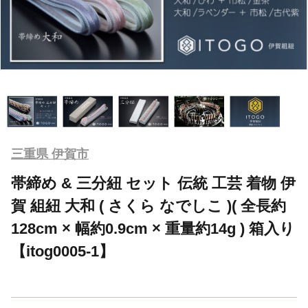
三重県 伊賀市
帯締め & 三分紐 セット 伝統 工芸 着物 伊
賀 組紐 大和 ( さくら なでしこ )( 全長約
128cm × 幅約0.9cm × 重量約14g ) 箱入り
【itog0005-1】