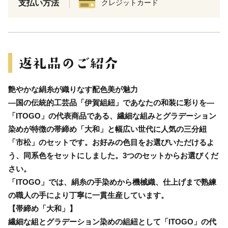
支払い方法
クレジットカード
艶やかな絹糸が織りなす配色美が魅力
―国の伝統的工芸品「伊賀組紐」であなたの和装に彩りを―
「ITOGO」の代表商品である、繊細な組みとグラデーション
染めが特徴の帯締め「大和」と幅広い世代に人気の三分紐
「市松」のセットです。お好みの色目をお選びいただけるよ
う、同系色をセットにしました。3つのセットからお選びくだ
さい。
「ITOGO」では、絹糸の手染めから機械織、仕上げまで熟練
の職人の手により丁寧に一貫生産しています。
【帯締め「大和」】
繊細な組とグラデーション染めの組紐として「ITOGO」の代