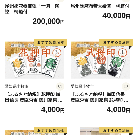
尾州塗花器麻張「一閑」曙
尾州塗麻布着夫婦箸 桐箱付
塗 桐箱付
40,000
円
200,000
円
愛知県小牧市
愛知県小牧市
【ふるさと納税】花押印 織
【ふるさと納税】織田信長
田信長 豊臣秀吉 徳川家康 3
豊臣秀吉 徳川家康 武将印 3
枚 セット 戦国 武将 小牧山城
枚 セット イラスト 戦国 武将
4,000
4,000
円
円
墨絵 龍画師 書道アーティス
小牧山城 墨絵 龍画師 書道ア
ト 池谷公智 渾身の一作 作品
ーティスト 池谷公智 渾身の
雑貨 工芸品 グッズ 愛知県 小
一作 作品 雑貨 工芸品 グッズ
牧市 お取り寄せ 送料無料
愛知県 小牧市 お取り寄せ 送
料無料