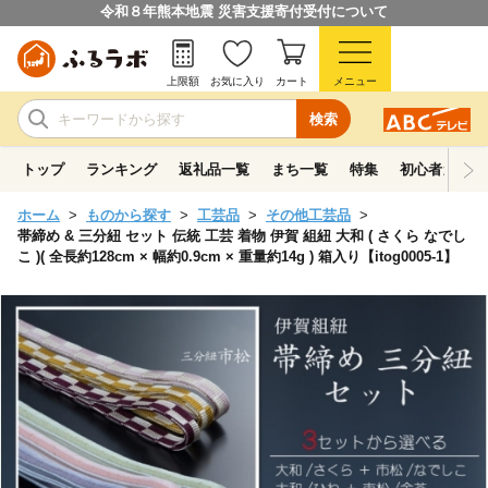
令和８年熊本地震 災害支援寄付受付について
上限額
お気に入り
カート
メニュー
検索
トップ
ランキング
返礼品一覧
まち一覧
特集
初心者ガイド
ホーム
ものから探す
工芸品
その他工芸品
帯締め & 三分紐 セット 伝統 工芸 着物 伊賀 組紐 大和 ( さくら なでし
こ )( 全長約128cm × 幅約0.9cm × 重量約14g ) 箱入り【itog0005-1】