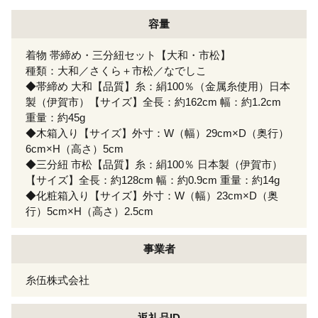
容量
着物 帯締め・三分紐セット【大和・市松】
種類：大和／さくら＋市松／なでしこ
◆帯締め 大和【品質】糸：絹100％（金属糸使用）日本
製（伊賀市）【サイズ】全長：約162cm 幅：約1.2cm
重量：約45g
◆木箱入り【サイズ】外寸：W（幅）29cm×D（奥行）
6cm×H（高さ）5cm
◆三分紐 市松【品質】糸：絹100％ 日本製（伊賀市）
【サイズ】全長：約128cm 幅：約0.9cm 重量：約14g
◆化粧箱入り【サイズ】外寸：W（幅）23cm×D（奥
行）5cm×H（高さ）2.5cm
事業者
糸伍株式会社
返礼品ID