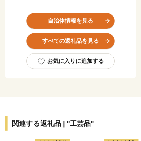
三重県伊賀市は忍者発祥の地として、忍者の歴史文化
や精神を継承するとともに、忍者を活かした観光やまち
自治体情報を見る
づくりに取り組んでいます。日本一、二の高石垣で知ら
れる伊賀上野城のふもとでは、誰もが忍者気分を味わえ
すべての返礼品を見る
る「伊賀上野ＮＩＮＪＡフェスタ」が開催され、秋には
この地で生まれた俳聖松尾芭蕉の業績を称える「芭蕉
祭」や、ユネスコ無形文化遺産に登録されたダンジリ行
お気に入りに追加する
事で有名な「上野天神祭」が行われるなど、歴史と文化
が香る自然豊かなまちです。
伊賀市には、四方を囲む伊賀盆地のきれいな水と豊か
な土壌に育まれた『伊賀米』、伊勢志摩サミットで用い
られた『伊賀酒』、希少価値の高い”肉の横綱”『伊賀
牛』、昔も今も人々を魅了する『伊賀焼』など、全国に
関連する返礼品 | "工芸品"
誇るブランド品がいっぱいあります！