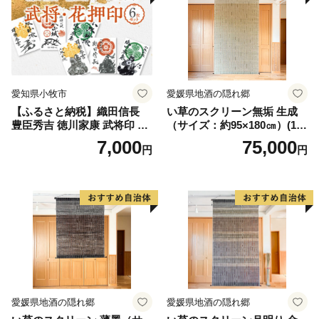
愛知県小牧市
愛媛県地酒の隠れ郷
【ふるさと納税】織田信長
い草のスクリーン無垢 生成
豊臣秀吉 徳川家康 武将印 花
（サイズ：約95×180㎝）(14
押印 6枚 セット イラスト 戦
3)
7,000
75,000
円
円
国 武将 小牧山城 墨絵 龍画師
書道アーティスト 池谷公智
渾身の一作 作品 雑貨 工芸品
グッズ 愛知県 小牧市 お取り
寄せ 送料無料
愛媛県地酒の隠れ郷
愛媛県地酒の隠れ郷