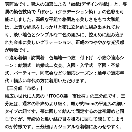
表商品です。職人の知恵による「紋紙(デザイン型紙)」と、専
属の染色技術で「ぼかし（グラデーション染）」の色彩を可
能にしました。高級な平組で格調ある美しさをもつ大和組
は、上質な絹糸をしっかりと密に立体的に組み出されてお
り、淡い地色とシンプルな二色の組みに、控えめに組み込ま
れた金糸に美しいグラデーション、正絹のつややかな光沢感
が特徴です。
◇適応着物：訪問着 色無地一つ紋 付下げ 小紋◇適応シ
ーン：結婚式 結婚式二次会、入園・入学式 卒園・卒業
式、パーティー、同窓会など◇適応シーズン：通年◇適応年
代：幅広い年代の方に着用いただけます。
【三分紐「市松」】
幅広い世代に人気の「ITOGO製 市松柄」の三分紐です。三
分紐は、通常の帯締めより細く、幅が約9mmの平組みの細い
タイプの紐です。帯に回して結んで固定するのは帯締めと同
じですが、帯締めと違い結び目を後ろに回して隠してしまう
のが特徴です。三分紐はカジュアルな着物にあわせやすく、