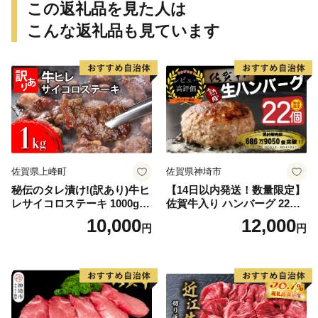
この返礼品を見た人は
こんな返礼品も見ています
佐賀県上峰町
佐賀県神埼市
秘伝のタレ漬け!(訳あり)牛ヒ
【14日以内発送！数量限定】
レサイコロステーキ 1000g
佐賀牛入り ハンバーグ 22個
【B-1098-AS】
2.6kg(120g×22個)【佐賀牛
10,000
12,000
円
円
黒毛和牛 ブランド牛 九州 ハ
ンバーグ 牛肉 豚肉 国産 お弁
当 おかず 惣菜 おすすめ 人
気】(H083106)