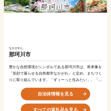
なかがわし
那珂川市
豊かな自然環境がシンボルである那珂川市は、将来像を
「笑顔で暮らせる自然都市なかがわ」と定め、まちづく
りに取り組んでいます。「ずぅーっと住みたい」、「住
んでよかった」、そして「ふるさと」として誇れる「な
かがわ」を築き上げていくためにこれからも全力で取り
自治体情報を見る
組んでいきます。
すべての返礼品を見る