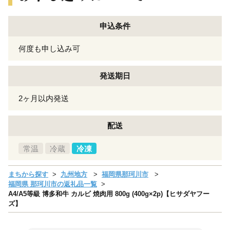
申込条件
何度も申し込み可
発送期日
2ヶ月以内発送
配送
常温
冷蔵
冷凍
まちから探す
九州地方
福岡県那珂川市
福岡県 那珂川市の返礼品一覧
A4/A5等級 博多和牛 カルビ 焼肉用 800g (400g×2p)【ヒサダヤフー
ズ】