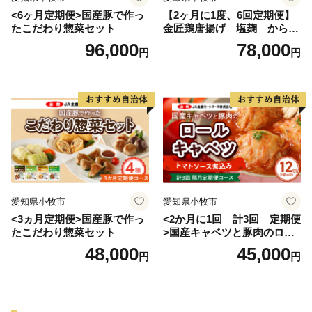
<6ヶ月定期便>国産豚で作っ
【2ヶ月に1度、6回定期便】
たこだわり惣菜セット
金匠鶏唐揚げ 塩麹 からあ
げ
96,000
78,000
円
円
愛知県小牧市
愛知県小牧市
<3ヵ月定期便>国産豚で作っ
<2か月に1回 計3回 定期便
たこだわり惣菜セット
>国産キャベツと豚肉のロー
ルキャベツ（6P入り）
48,000
45,000
円
円