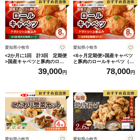
愛知県小牧市
愛知県小牧市
<2か月に1回 計3回 定期便
<6ヶ月定期便>国産キャベツ
>国産キャベツと豚肉のロー
と豚肉のロールキャベツ（4P
ルキャベツ（4P入り）
入り）
39,000
78,000
円
円
愛知県小牧市
愛知県小牧市