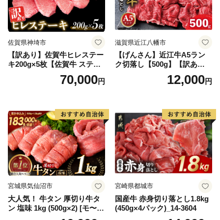
佐賀県神埼市
滋賀県近江八幡市
【訳あり】佐賀牛ヒレステー
【げんさん】近江牛A5ラン
キ200g×5枚【佐賀牛 ステー
ク切落し【500g】【訳あり】
キ ブランド肉 ヒレ肉 フィレ
【DG12W】
70,000
12,000
円
円
肉 ジューシー ヘルシー】(H0
65175)
宮城県気仙沼市
宮崎県都城市
大人気！ 牛タン 厚切り牛タ
国産牛 赤身切り落とし1.8kg
ン 塩味 1kg (500g×2) [モ〜ラ
(450g×4パック)_14-3604
ンド 宮城県 気仙沼市 205646