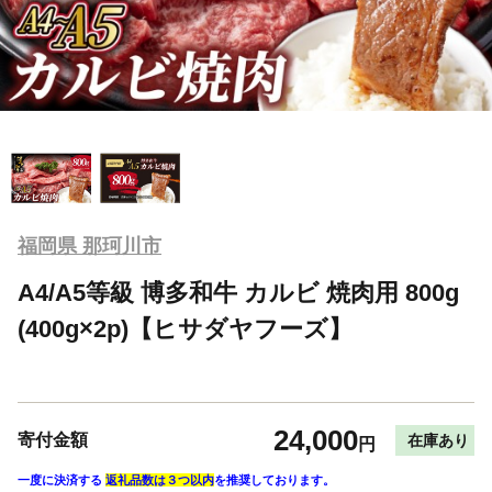
福岡県 那珂川市
A4/A5等級 博多和牛 カルビ 焼肉用 800g
(400g×2p)【ヒサダヤフーズ】
24,000
寄付金額
在庫あり
円
一度に決済する
返礼品数は３つ以内
を推奨しております。