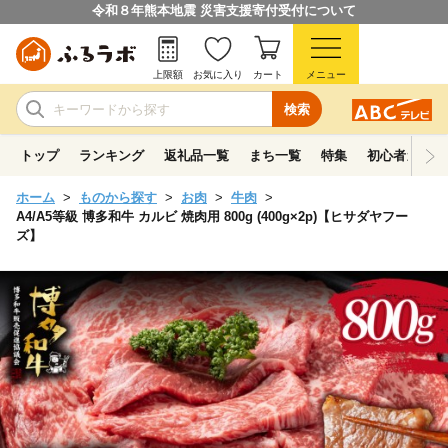
令和８年熊本地震 災害支援寄付受付について
上限額
お気に入り
カート
メニュー
検索
トップ
ランキング
返礼品一覧
まち一覧
特集
初心者ガイド
ホーム
ものから探す
お肉
牛肉
A4/A5等級 博多和牛 カルビ 焼肉用 800g (400g×2p)【ヒサダヤフー
ズ】