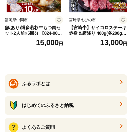
福岡県中間市
宮崎県えびの市
(訳あり)博多若杉牛もつ鍋セ
【宮崎牛】サイコロステーキ
ット2人前×5回分 【024-002
赤身＆霜降り 400g(各200g×
7】
１P 計2P) 真空パック 冷凍
15,000
13,000
円
円
ふるラボとは
はじめてのふるさと納税
よくあるご質問