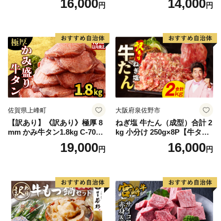
16,000
14,000
円
円
60] 肉 牛肉 精肉 牛たん 牛タ
ン塩 牛たん塩 冷凍 焼肉 BB
Q アウトドア バーベキュー
厚切り タン
佐賀県上峰町
大阪府泉佐野市
【訳あり】《訳あり》極厚 8
ねぎ塩 牛たん（成型）合計 2
mm かみ牛タン1.8kg C-709-
kg 小分け 250g×8P【牛タン
AS
牛肉 焼肉用 薄切り 訳あり サ
19,000
16,000
円
円
イズ不揃い】