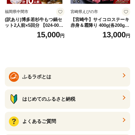
福岡県中間市
宮崎県えびの市
(訳あり)博多若杉牛もつ鍋セ
【宮崎牛】サイコロステーキ
ット2人前×5回分 【024-002
赤身＆霜降り 400g(各200g×
7】
１P 計2P) 真空パック 冷凍
15,000
13,000
円
円
ふるラボとは
はじめてのふるさと納税
よくあるご質問