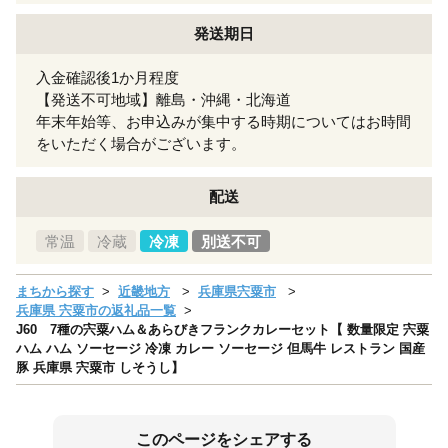
発送期日
入金確認後1か月程度
【発送不可地域】離島・沖縄・北海道
年末年始等、お申込みが集中する時期についてはお時間
をいただく場合がございます。
配送
常温
冷蔵
冷凍
別送不可
まちから探す
近畿地方
兵庫県宍粟市
兵庫県 宍粟市の返礼品一覧
J60 7種の宍粟ハム＆あらびきフランクカレーセット【 数量限定 宍粟
ハム ハム ソーセージ 冷凍 カレー ソーセージ 但馬牛 レストラン 国産
豚 兵庫県 宍粟市 しそうし】
このページをシェアする