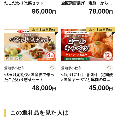
たこだわり惣菜セット
金匠鶏唐揚げ 塩麹 からあ
げ
96,000
78,000
円
円
愛知県小牧市
愛知県小牧市
<3ヵ月定期便>国産豚で作っ
<2か月に1回 計3回 定期便
たこだわり惣菜セット
>国産キャベツと豚肉のロー
ルキャベツ（6P入り）
48,000
45,000
円
円
この返礼品を見た人は