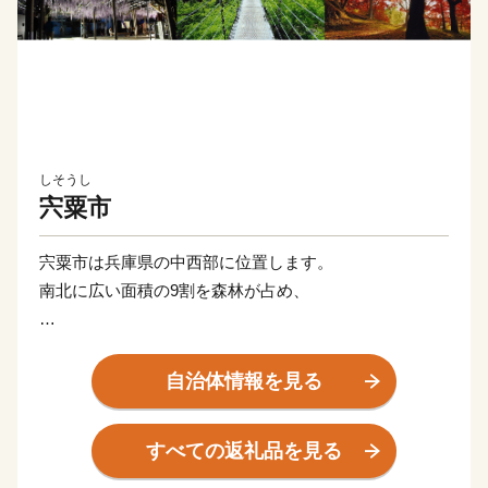
しそうし
宍粟市
宍粟市は兵庫県の中西部に位置します。
南北に広い面積の9割を森林が占め、
《まちの交通・文化・経済の中心として重要な役割を果
たしてきた 山崎町》
自治体情報を見る
《特に古くから歴史・文化遺産を数多く有する 一宮
町》
すべての返礼品を見る
《平安時代には京都石清水八幡宮の荘園として組み入れ