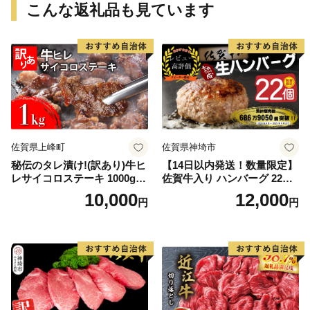
こんな返礼品も見ています
佐賀県上峰町
佐賀県神埼市
秘伝のタレ漬け!(訳あり)牛ヒ
【14日以内発送！数量限定】
レサイコロステーキ 1000g
佐賀牛入り ハンバーグ 22個
【B-1098-AS】
2.6kg(120g×22個)【佐賀牛
10,000
12,000
円
円
黒毛和牛 ブランド牛 九州 ハ
ンバーグ 牛肉 豚肉 国産 お弁
当 おかず 惣菜 おすすめ 人
気】(H083106)