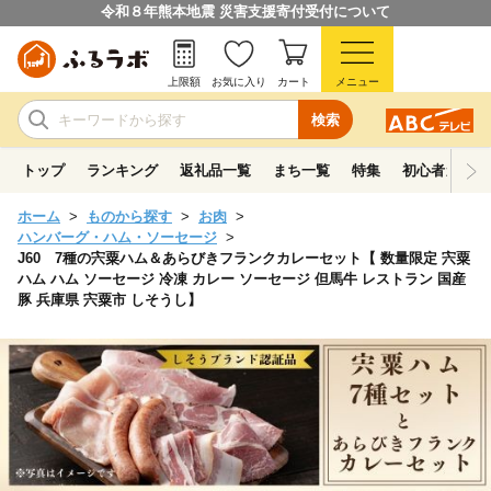
令和８年熊本地震 災害支援寄付受付について
上限額
お気に入り
カート
メニュー
検索
トップ
ランキング
返礼品一覧
まち一覧
特集
初心者ガイド
ホーム
ものから探す
お肉
ハンバーグ・ハム・ソーセージ
J60 7種の宍粟ハム＆あらびきフランクカレーセット【 数量限定 宍粟
ハム ハム ソーセージ 冷凍 カレー ソーセージ 但馬牛 レストラン 国産
豚 兵庫県 宍粟市 しそうし】