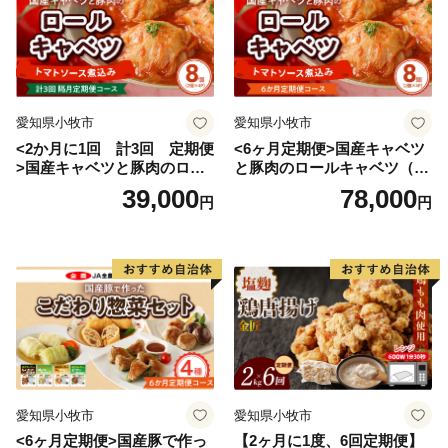
愛知県小牧市
愛知県小牧市
<2か月に1回 計3回 定期便
<6ヶ月定期便>国産キャベツ
>国産キャベツと豚肉のロー
と豚肉のロールキャベツ（4P
ルキャベツ（4P入り）
入り）
39,000
78,000
円
円
愛知県小牧市
愛知県小牧市
<6ヶ月定期便>国産豚で作っ
【2ヶ月に1度、6回定期便】