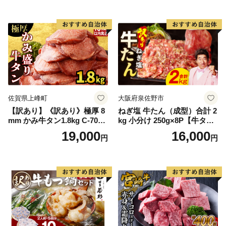
ン塩 牛たん塩 冷凍 焼肉 BB
Q アウトドア バーベキュー
厚切り タン
佐賀県上峰町
大阪府泉佐野市
【訳あり】《訳あり》極厚 8
ねぎ塩 牛たん（成型）合計 2
mm かみ牛タン1.8kg C-709-
kg 小分け 250g×8P【牛タン
AS
牛肉 焼肉用 薄切り 訳あり サ
19,000
16,000
円
円
イズ不揃い】