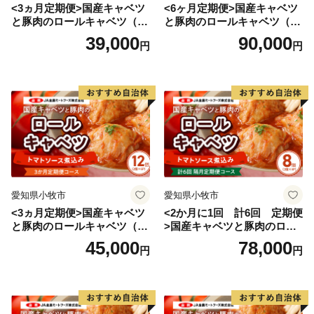
<3ヵ月定期便>国産キャベツ
<6ヶ月定期便>国産キャベツ
本酒のみならず、宍粟の豊かな食を支え、宍粟独自の味
と豚肉のロールキャベツ（4P
と豚肉のロールキャベツ（6P
を生み出しています。
入り）
入り）
39,000
90,000
円
円
【 「人」が守り伝える伝統と文化 】
江戸時代後期から約１５０年間作られていた地酒「三
笑」の復活や、伝統ある播州山崎藍染の復活、また女性
蔵人による日本酒バーの開業など、宍粟に息づく文化や
伝統が新たな世代に受け継がれ、今のかたちとなって発
展し続けています。
愛知県小牧市
愛知県小牧市
宍粟市の４町それぞれについて特色ある文化もお伝えし
<3ヵ月定期便>国産キャベツ
<2か月に1回 計6回 定期便
たいところですが、たくさんある魅力を伝えきることは
と豚肉のロールキャベツ（6P
>国産キャベツと豚肉のロー
難しく、
入り）
ルキャベツ（4P入り）
45,000
78,000
円
円
ふるさと納税返礼品をとおして、より具体的に宍粟の魅
力を感じていただけると嬉しく思います。