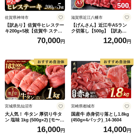
佐賀県神埼市
滋賀県近江八幡市
【訳あり】佐賀牛ヒレステー
【げんさん】近江牛A5ラン
キ200g×5枚【佐賀牛 ステー
ク切落し【500g】【訳あり】
キ ブランド肉 ヒレ肉 フィレ
【DG12W】
70,000
12,000
円
円
肉 ジューシー ヘルシー】(H0
65175)
宮城県気仙沼市
宮崎県都城市
大人気！ 牛タン 厚切り牛タ
国産牛 赤身切り落とし1.8kg
ン 塩味 1kg (500g×2) [モ〜ラ
(450g×4パック)_14-3604
ンド 宮城県 気仙沼市 205646
16,000
14,000
円
円
60] 肉 牛肉 精肉 牛たん 牛タ