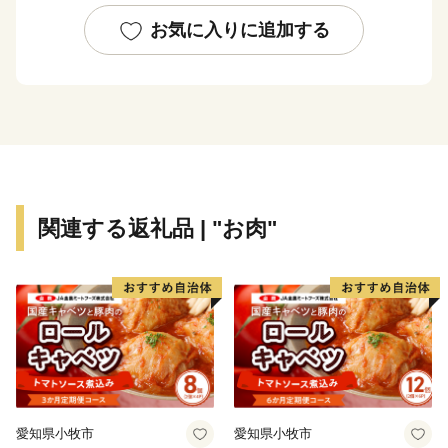
られた 波賀町》
《冬には市内でも特に積雪が多く、和鉄の郷として繁栄
お気に入りに追加する
してきた 千種町》
のそれぞれに独自の特色ある４町からなるまちです。
【 「発酵のふるさと」 宍粟 】
宍粟が「日本酒発祥の地」といわれるのは、現存する風
土記の中で日本酒最古の記述がある「播磨国風土記」の
関連する返礼品 | "お肉"
一説によります。現在も、豊かな自然や清流に育まれ受
け継がれる職人の技が宍粟の日本酒文化を発展させてい
ます。
【 森と生きるまちならではの「自然資源」 】
従来の人々のオアシスとして千年も前より引用されてき
たといわれる「千年水」など豊かな山々から生みだされ
る名水は古くから宍粟の発酵文化を支えてきました。山
愛知県小牧市
愛知県小牧市
の恵みである名水、澄んだ空気により育てられた米は日