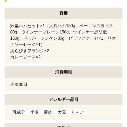
容量
宍粟ハムセット×1（大判ハム180g、ベーコンスライス
80g、ウインナープレーン150g、ウインナー黒胡椒
150g、ペッパーシンケン80g、ピッツアケーゼ×1、リオ
ナソーセージ×1）
あらびきフランク×2
カレーソース×2
消費期限
冷凍90日
アレルギー
品目
乳成分
小麦
豚肉
大豆
りんご