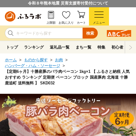
令和８年熊本地震 災害支援寄付受付について
上限額
お気に入り
カート
メニュー
検索
トップ
ランキング
返礼品一覧
まち一覧
特集
初心者ガイド
ホーム
ものから探す
お肉
ハンバーグ・ハム・ソーセージ
【定期6ヶ月】十勝産豚のバラ肉ベーコン 1kg×1 【 ふるさと納税 人気
おすすめ ランキング 定期便 ベーコン ブロック 国産豚肉 北海道 十勝
鹿追町 送料無料 】 SKD032