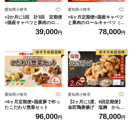
愛知県小牧市
愛知県小牧市
<2か月に1回 計3回 定期便
<6ヶ月定期便>国産キャベツ
>国産キャベツと豚肉のロー
と豚肉のロールキャベツ（4P
ルキャベツ（4P入り）
入り）
39,000
78,000
円
円
愛知県小牧市
愛知県小牧市
<6ヶ月定期便>国産豚で作っ
【2ヶ月に1度、6回定期便】
たこだわり惣菜セット
金匠鶏唐揚げ 塩麹 からあ
げ
96,000
78,000
円
円