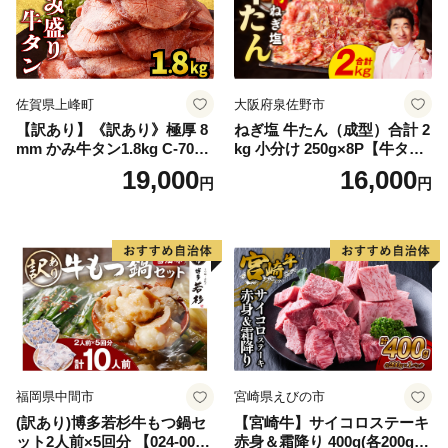
佐賀県上峰町
大阪府泉佐野市
【訳あり】《訳あり》極厚 8
ねぎ塩 牛たん（成型）合計 2
mm かみ牛タン1.8kg C-709-
kg 小分け 250g×8P【牛タン
AS
牛肉 焼肉用 薄切り 訳あり サ
19,000
16,000
円
円
イズ不揃い】
福岡県中間市
宮崎県えびの市
(訳あり)博多若杉牛もつ鍋セ
【宮崎牛】サイコロステーキ
ット2人前×5回分 【024-002
赤身＆霜降り 400g(各200g×