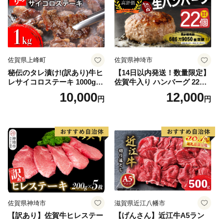
佐賀県上峰町
佐賀県神埼市
秘伝のタレ漬け!(訳あり)牛ヒ
【14日以内発送！数量限定】
レサイコロステーキ 1000g
佐賀牛入り ハンバーグ 22個
【B-1098-AS】
2.6kg(120g×22個)【佐賀牛
10,000
12,000
円
円
黒毛和牛 ブランド牛 九州 ハ
ンバーグ 牛肉 豚肉 国産 お弁
当 おかず 惣菜 おすすめ 人
気】(H083106)
佐賀県神埼市
滋賀県近江八幡市
【訳あり】佐賀牛ヒレステー
【げんさん】近江牛A5ラン