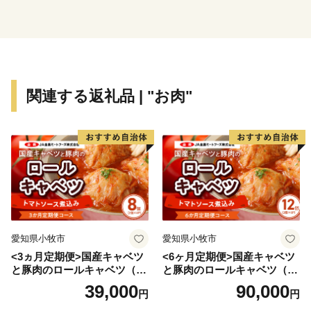
の飼育やマンゴーの栽培など様々な事業にも有効活用さ
れています。
観光産業では「然別湖」の周辺で温泉・キャンプ・カヌ
ーなど多彩な自然を体験することができ、他にも神田日
関連する返礼品 | "お肉"
勝記念美術館をはじめとする文化施設も充実しており、
鹿追町を楽しむ事ができます。また様々なイベントを行
っており、「然別湖」では冬の間のみ凍結した湖上に作
られた村「しかりべつ湖コタン」が開かれ、雪と氷の真
っ白な世界で十勝の冬を楽しむことができます。秋に獲
れたばかりの新そばが味わえる「鹿追そばまつり」や、
アイヌ文化を間近で体験できる「白蛇姫まつり」なども
あります。
愛知県小牧市
愛知県小牧市
<3ヵ月定期便>国産キャベツ
<6ヶ月定期便>国産キャベツ
また教育にも力を入れており、幼・小・中・高一貫した
と豚肉のロールキャベツ（4P
と豚肉のロールキャベツ（6P
英語教育と、高校生のカナダ短期留学を経験する事で使
入り）
入り）
39,000
90,000
円
円
える英語力と国際的なコミニュケーション能力を全員に