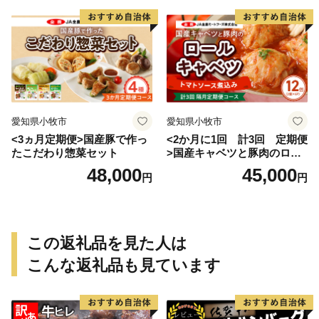
愛知県小牧市
愛知県小牧市
<3ヵ月定期便>国産豚で作っ
<2か月に1回 計3回 定期便
たこだわり惣菜セット
>国産キャベツと豚肉のロー
ルキャベツ（6P入り）
48,000
45,000
円
円
この返礼品を見た人は
こんな返礼品も見ています