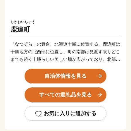
しかおいちょう
鹿追町
「なつぞら」の舞台、北海道十勝に位置する、鹿追町は
十勝地方の北西部に位置し、町の南部は見渡す限りどこ
までも続く十勝らしい美しい畑が広がっており、北部に
は日本で一番大きな国立公園である「大雪山国立公園」
を有し、その中に北海道で一番高い標高の湖「然別湖
自治体情報を見る
（しかりべつこ）」がある自然豊かな町です。
すべての返礼品を見る
農業と観光を主な産業としており、農業生産の半分以上
は生乳で占めています。また他にも家畜から出た排泄物
などを国内最大級の「バイオガスプラント」で処理し、
お気に入りに追加する
発生したバイオマスエネルギーを利用した循環型農業を
進めています。そのバイオマスエネルギーはチョウザメ