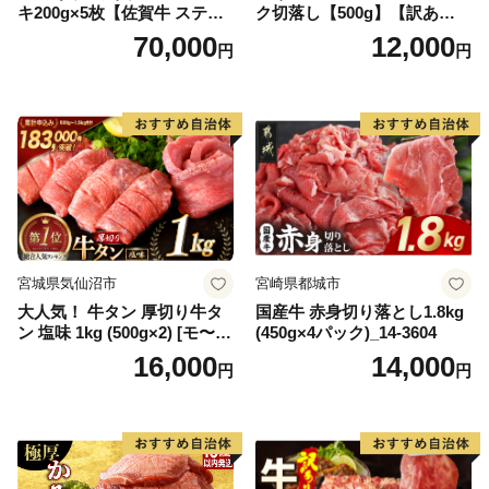
キ200g×5枚【佐賀牛 ステー
ク切落し【500g】【訳あり】
キ ブランド肉 ヒレ肉 フィレ
【DG12W】
70,000
12,000
円
円
肉 ジューシー ヘルシー】(H0
65175)
宮城県気仙沼市
宮崎県都城市
大人気！ 牛タン 厚切り牛タ
国産牛 赤身切り落とし1.8kg
ン 塩味 1kg (500g×2) [モ〜ラ
(450g×4パック)_14-3604
ンド 宮城県 気仙沼市 205646
16,000
14,000
円
円
60] 肉 牛肉 精肉 牛たん 牛タ
ン塩 牛たん塩 冷凍 焼肉 BB
Q アウトドア バーベキュー
厚切り タン