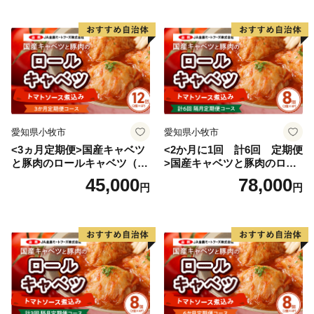
身につけてもらう。また鹿追町の身近な自然から、環境
問題に対する知識と理念と行動力を身につけた生徒を育
てる地球学などを学ぶことによって国際社会に貢献する
人材の育成を目指す独自の教育を行っています。
愛知県小牧市
愛知県小牧市
<3ヵ月定期便>国産キャベツ
<2か月に1回 計6回 定期便
と豚肉のロールキャベツ（6P
>国産キャベツと豚肉のロー
入り）
ルキャベツ（4P入り）
45,000
78,000
円
円