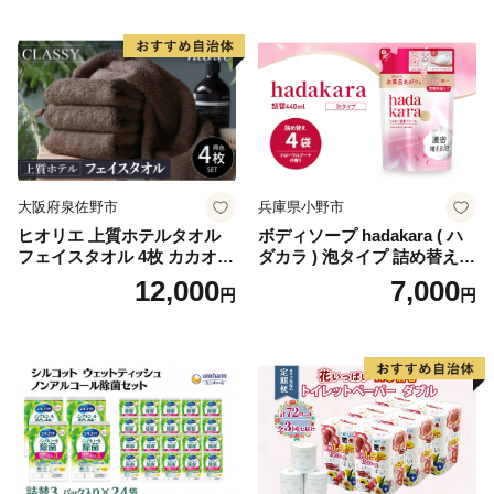
国産 新生活 ダブル SDGs 備
蓄 防災 エコ 消耗品 生活雑貨
生活用品 無香料 トイレット
ペーパー ダブル といれっと
ぺーぱー トイレ クレシア ト
イレットペーパー [BDBH002
-1]
大阪府泉佐野市
兵庫県小野市
ヒオリエ 上質ホテルタオル
ボディソープ hadakara ( ハ
フェイスタオル 4枚 カカオ
ダカラ ) 泡タイプ 詰め替え 4
【タオル 泉州タオル 吸水 普
40ml×4袋 ボディーソープ 泡
12,000
7,000
円
円
段使い 無地 シンプル 日用品
ボディソープ 泡 日用品 消耗
ふわふわ ふかふか 家族 たお
品 バス用品 大容量 いい 匂い
る 一人暮らし】
ボディ 保湿 LION ライオン
泡石鹸 石鹸 兵庫 兵庫県 小野
市