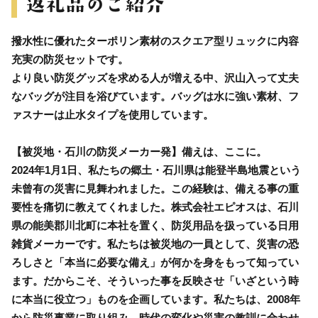
撥水性に優れたターポリン素材のスクエア型リュックに内容
充実の防災セットです。
より良い防災グッズを求める人が増える中、沢山入って丈夫
なバッグが注目を浴びています。バッグは水に強い素材、フ
ァスナーは止水タイプを使用しています。
【被災地・石川の防災メーカー発】備えは、ここに。
2024年1月1日、私たちの郷土・石川県は能登半島地震という
未曾有の災害に見舞われました。この経験は、備える事の重
要性を痛切に教えてくれました。株式会社エピオスは、石川
県の能美郡川北町に本社を置く、防災用品を扱っている日用
雑貨メーカーです。私たちは被災地の一員として、災害の恐
ろしさと「本当に必要な備え」が何かを身をもって知ってい
ます。だからこそ、そういった事を反映させ「いざという時
に本当に役立つ」ものを企画しています。私たちは、2008年
から防災事業に取り組み、時代の変化や災害の教訓に合わせ