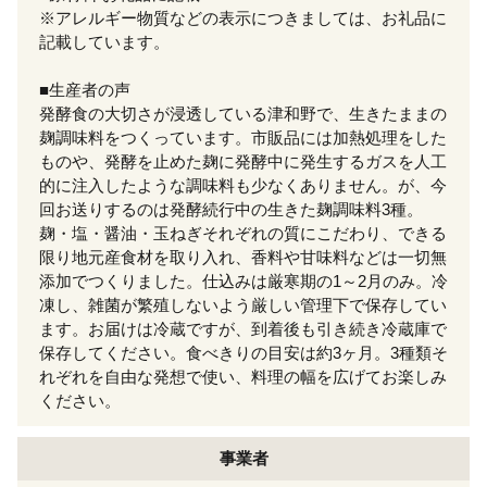
※アレルギー物質などの表示につきましては、お礼品に
記載しています。
■生産者の声
発酵食の大切さが浸透している津和野で、生きたままの
麹調味料をつくっています。市販品には加熱処理をした
ものや、発酵を止めた麹に発酵中に発生するガスを人工
的に注入したような調味料も少なくありません。が、今
回お送りするのは発酵続行中の生きた麹調味料3種。
麹・塩・醤油・玉ねぎそれぞれの質にこだわり、できる
限り地元産食材を取り入れ、香料や甘味料などは一切無
添加でつくりました。仕込みは厳寒期の1～2月のみ。冷
凍し、雑菌が繁殖しないよう厳しい管理下で保存してい
ます。お届けは冷蔵ですが、到着後も引き続き冷蔵庫で
保存してください。食べきりの目安は約3ヶ月。3種類そ
れぞれを自由な発想で使い、料理の幅を広げてお楽しみ
ください。
事業者