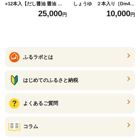
×12本入【だし醤油 醤油 人気
しょうゆ ２本入り［Dm4］
おすすめ 人気だし醤油 出汁
｜手作り 醤油 和歌山県 印南
25,000
10,000
円
円
醤油 AE1021】
町 一升瓶 こいくちしょうゆ
伝統製法 醤油 日本食 調味料
地元産 大豆 小麦 塩 だし 煮
物 和食 醤油 肉料理 魚料理
野菜料理 醤油 郷土料理 家庭
料理 醤油
ふるラボとは
はじめてのふるさと納税
よくあるご質問
コラム