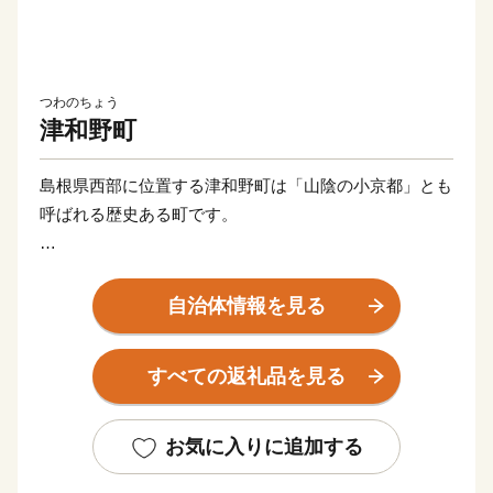
つわのちょう
津和野町
島根県西部に位置する津和野町は「山陰の小京都」とも
呼ばれる歴史ある町です。
江戸時代から脈々と受け継がれてきた文化と、日本での
有数の水質を誇る高津川や中国山地の山々からの恵みを
自治体情報を見る
受け、歴史と自然が交わる日本の原風景をいまに伝えて
います。町内にあるJR津和野駅は「SLやまぐち号」の
すべての返礼品を見る
終着駅として、多くのSLファンを出迎えています。
【150年前の風景に、今が見える】
お気に入りに追加する
町に残る江戸時代からの情景が現在まで受け継がれてお