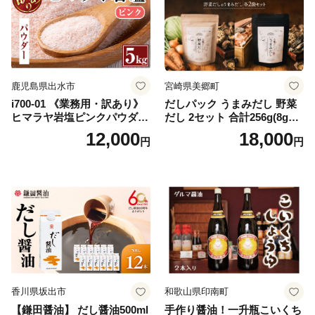
鹿児島県出水市
宮崎県美郷町
i700-01 《業務用・訳あり》
だしパック うまみだし 野菜
ヒマラヤ岩塩ピンクパウダー
だし 2セット 合計256g(8g×8
タイプ(5kg) 岩塩 塩 調味料
パック×2種×2セット) [岡田商
12,000
18,000
円
円
しお 保存料不使用 天然 パウ
店 宮崎県 美郷町 31ac0069]
ダータイプ グレインミルタ
国産 粉末 ダシ 出汁パック し
イプ 料理 バスソルト 入浴 普
いたけ 無塩
段使い ギフト 贈り物【ソル
ティースマイル】
香川県坂出市
和歌山県印南町
【鎌田醤油】 だし醤油500ml
手作り醤油！一升瓶こいくち