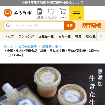
令和８年熊本地震 災害支援寄付受付について
上限額
お気に入り
カート
メニュー
検索
トップ
ランキング
返礼品一覧
まち一覧
特集
初心者ガイド
ホーム
ものから探す
調味料・油
＜冷蔵＞生きた発酵食品「塩麹・玉ねぎ塩麹・玉ねぎ醤油麹」3種セッ
ト【1735467】