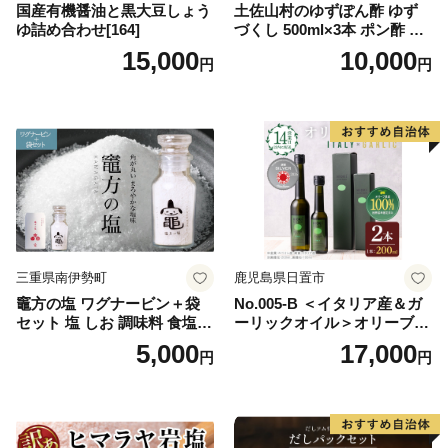
国産有機醤油と黒大豆しょう
土佐山村のゆずぽん酢 ゆず
ゆ詰め合わせ[164]
づくし 500ml×3本 ポン酢 ポ
ンズ ゆず 柚子 調味料 さっぱ
15,000
10,000
円
円
り 美味しい おいしい 鍋 しゃ
ぶしゃぶ 冷奴 魚料理 蒸し料
理 ドレッシング セット
三重県南伊勢町
鹿児島県日置市
竈方の塩 ワグナービン＋袋
No.005-B ＜イタリア産＆ガ
セット 塩 しお 調味料 食塩
ーリックオイル＞オリーブオ
天然 ミネラル 調味料 ソルト
イルセット(200ml×2本) 日置
5,000
17,000
円
円
salt 料理 味付 おにぎり 三重
市 特産品 調味料 油 エキスト
県 南伊勢 伊勢 志摩 5000円 5
ラバージン オリーブ セット
000円以下 五千円
ガーリック【鹿児島オリー
ブ】