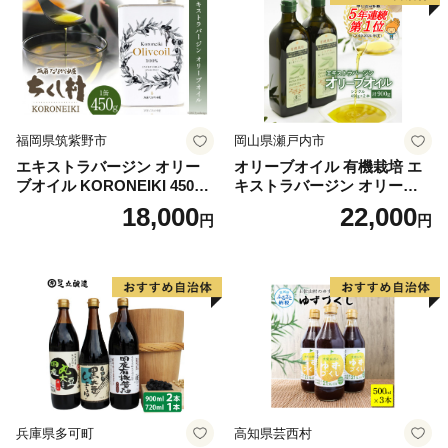
福岡県筑紫野市
岡山県瀬戸内市
エキストラバージン オリー
オリーブオイル 有機栽培 エ
ブオイル KORONEIKI 450g
キストラバージン オリーブ
[筑前たなか油屋 福岡県 筑紫
オイル シングル 2本 セット
18,000
22,000
円
円
野市 21760403] 油 食用油 オ
オーガニック 調味料 油 オリ
リーブ油
ーブ油 食用油 ギフト
兵庫県多可町
高知県芸西村