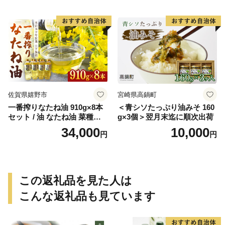
佐賀県嬉野市
宮崎県高鍋町
一番搾りなたね油 910g×8本
＜青シソたっぷり油みそ 160
セット / 油 なたね油 菜種油
g×3個＞翌月末迄に順次出荷
ナタネ【山下製油】 [NBE00
34,000
10,000
円
円
7]
この返礼品を見た人は
こんな返礼品も見ています