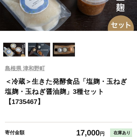
島根県 津和野町
＜冷蔵＞生きた発酵食品「塩麹・玉ねぎ
塩麹・玉ねぎ醤油麹」3種セット
【1735467】
17,000
寄付金額
在庫あり
円