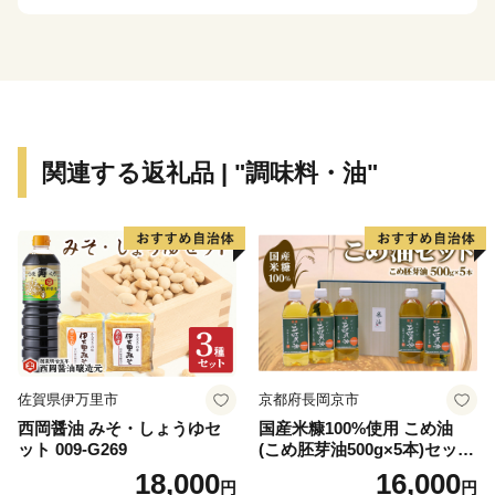
り、町に根付く文化とともに人々の生活に根付いていお
り、幕末の情景を描いた図画「津和野百景図」に描かれ
た情景が、現在でも対比することが可能となっていま
す。
この町に残る伝統や物語が一つのストーリーとして文化
庁が認定する日本遺産に「津和野今昔 ~百景図を歩く
関連する返礼品 | "調味料・油"
~」として選ばれました。
【町を走るＳＬ】
JR新山口駅を出発駅として、JR津和野駅まで運行する
SLやまぐち号。
全長約95kmにわたる鉄道路線を古めかしい蒸気機関車
が運行しています。
市街地を抜け山間部に入ると、どこか懐かしい田園風景
佐賀県伊万里市
京都府長岡京市
の中を力強い汽笛の音とともに駆け抜けていくSLは、
西岡醤油 みそ・しょうゆセ
国産米糠100%使用 こめ油
沿線に多くのファンが駆けつけるなど、多くの方を楽し
ット 009-G269
(こめ胚芽油500g×5本)セット
ませてくれています。
[1575]
18,000
16,000
円
円