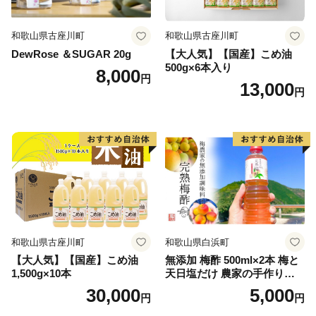
和歌山県古座川町
和歌山県古座川町
DewRose ＆SUGAR 20g
【大人気】【国産】こめ油
500g×6本入り
8,000
円
13,000
円
和歌山県古座川町
和歌山県白浜町
【大人気】【国産】こめ油
無添加 梅酢 500ml×2本 梅と
1,500g×10本
天日塩だけ 農家の手作り完
熟梅酢 調味料
30,000
5,000
円
円