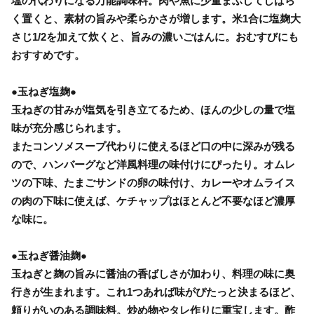
塩の代わりになる万能調味料。肉や魚に少量まぶしてしばら
く置くと、素材の旨みや柔らかさが増します。米1合に塩麹大
さじ1/2を加えて炊くと、旨みの濃いごはんに。おむすびにも
おすすめです。
●玉ねぎ塩麹●
玉ねぎの甘みが塩気を引き立てるため、ほんの少しの量で塩
味が充分感じられます。
またコンソメスープ代わりに使えるほど口の中に深みが残る
ので、ハンバーグなど洋風料理の味付けにぴったり。オムレ
ツの下味、たまごサンドの卵の味付け、カレーやオムライス
の肉の下味に使えば、ケチャップはほとんど不要なほど濃厚
な味に。
●玉ねぎ醤油麹●
玉ねぎと麹の旨みに醤油の香ばしさが加わり、料理の味に奥
行きが生まれます。これ1つあれば味がぴたっと決まるほど、
頼りがいのある調味料。炒め物やタレ作りに重宝します。酢