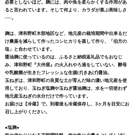
必要としないほど。麹には、肉や魚を柔らかくする作用があ
ると言われています。そして何より、カラダが喜ぶ美味しさ
──。
麹は、津和野町木部地区など、地元産の栽培期間中出来るだ
け農薬を減らして作ったコシヒカリを蒸して作り、「伯方の
塩」と合わせています。
醤油麹に使っているのは、ふるさと納税返礼品でもおなじ
み、津和野町『大仲屋』の火入れやろ過をしていない、酵母
や乳酸菌が生きたフレッシュな生揚げ(きあげ)醤油。
玉ねぎは、津和野町の良質な土が育んだ味の濃い地元産を使
用しており、玉ねぎ塩麹や玉ねぎ醤油麹は、水を一切使わず
地元産玉ねぎの水分だけで作っています。
お届けは【冷蔵】で。到着後も冷蔵保存し、3ヶ月を目安にお
召し上がりください。
●塩麹●