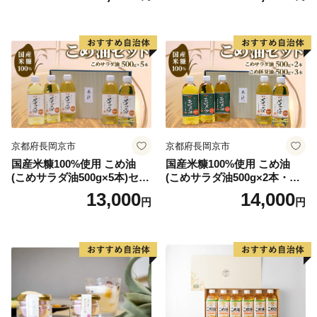
路線を走る車両は、その優雅なたたずまいから「貴婦
人」の愛称でしたしまれるC57型車両と、「デゴイチ」
の愛称で親しまれるD51型車両で運行されており、車両
がけん引する客車も昭和レトロな雰囲気となっていま
す。
京都府長岡京市
京都府長岡京市
国産米糠100%使用 こめ油
国産米糠100%使用 こめ油
(こめサラダ油500g×5本)セッ
(こめサラダ油500g×2本・こ
ト [1574]
め胚芽油500g×3本)セット [1
13,000
14,000
円
円
573]