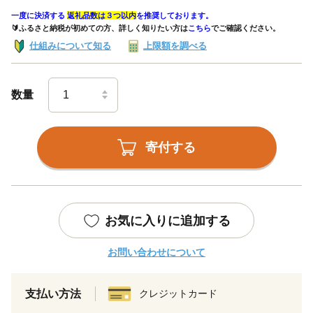
一度に決済する
返礼品数は３つ以内
を推奨しております。
🔰ふるさと納税が初めての方、詳しく知りたい方は
こちら
でご確認ください。
仕組みについて知る
上限額を調べる
数量
寄付する
お気に入りに追加する
お問い合わせについて
支払い方法
クレジットカード