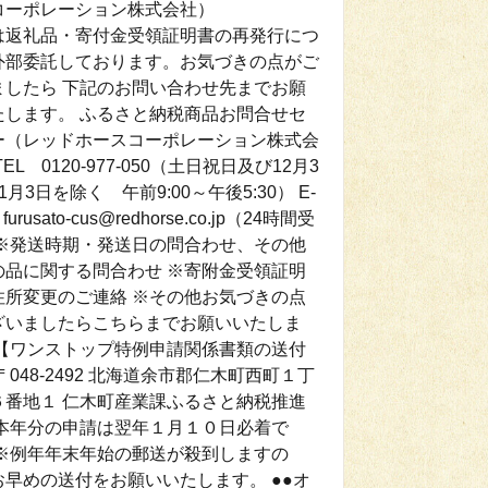
コーポレーション株式会社）
は返礼品・寄付金受領証明書の再発行につ
外部委託しております。お気づきの点がご
ましたら 下記のお問い合わせ先までお願
たします。 ふるさと納税商品お問合せセ
ー（レッドホースコーポレーション株式会
TEL 0120-977-050（土日祝日及び12月3
1月3日を除く 午前9:00～午後5:30） E-
：furusato-cus@redhorse.co.jp（24時間受
 ※発送時期・発送日の問合わせ、その他
の品に関する問合わせ ※寄附金受領証明
住所変更のご連絡 ※その他お気づきの点
ざいましたらこちらまでお願いいたしま
 【ワンストップ特例申請関係書類の送付
〒048-2492 北海道余市郡仁木町西町１丁
６番地１ 仁木町産業課ふるさと納税推進
※本年分の申請は翌年１月１０日必着で
 ※例年年末年始の郵送が殺到しますの
お早めの送付をお願いいたします。 ●●オ