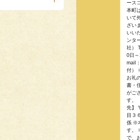
ース
本町
いて
ざい
いい
ンタ
社） 
0日～
mail
付）
お礼
書・
がご
す。
先】 
目３
係 
す。
で、