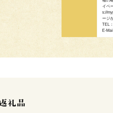
報の
イペー
s://
ージ
TEL：
E-Mai