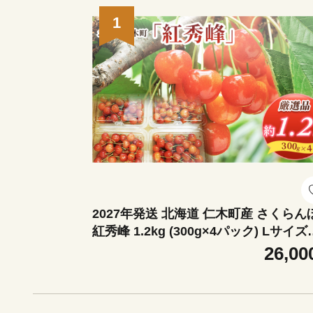
1
2027年発送 北海道 仁木町産 さくらん
紅秀峰 1.2kg (300g×4パック) Lサイズ
上 旬 桜桃 産地直送 サクランボ チェリ
26,00
フルーツ 果物 果物類 仁木町 仁木 [松
店]