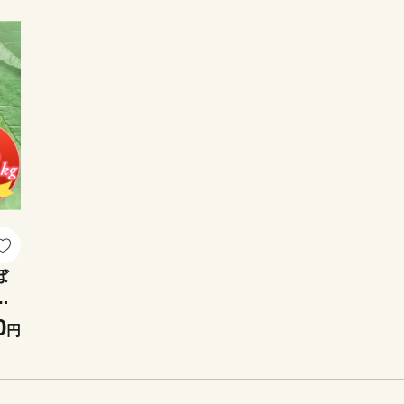
ぼ
以
ー
0
円
山商