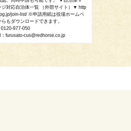
確認、同時申請も可能です。 ▼自治体マ
ジ対応自治体一覧 （外部サイト）▼ http
mypg.jp/join-list/ ※申請用紙は役場ホームペ
からもダウンロードできます。
0120-977-050
l：furusato-cus@redhorse.co.jp