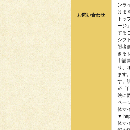
ンラ
けま
お問い合わせ
トッ
ージ
する
シフ
附者
きる
申請
り、
ます
す。
※「
映に
ページ（
体マ
▼ ht
体マ