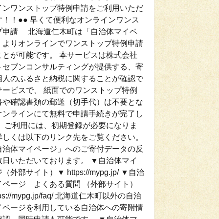
インワンストップ特例申請をご利用いただ
す！！●● 早くて便利なオンラインワンス
プ申請 北海道仁木町は「自治体マイペ
」よりオンラインでワンストップ特例申請
ことが可能です。 本サービスは株式会社
トセブンコンサルティングが提供する、寄
個人のふるさと納税に関することが確認で
サービスで、 紙面でのワンストップ特例
書や確認書類の郵送（切手代）は不要とな
オンラインにて無料で申請手続きが完了し
。 ご利用には、初期登録が必要になりま
詳しくは以下のリンク先をご覧ください。
自治体マイページ」へのご寄付データの反
数日いただいております。 ▼自治体マイ
外部サイト）▼ https://mypg.jp/ ▼自治
イページ よくある質問 （外部サイト）
tps://mypg.jp/faq/ 北海道仁木町以外の自治
イページを利用している自治体への寄附情