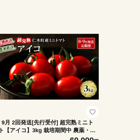
・9月 2回発送[先行受付] 超完熟ミニト
ト【アイコ】3kg 栽培期間中 農薬・除
剤不使用 サイズ混載 トマト ミニトマト