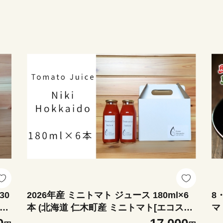
30
2026年産 ミニトマト ジュース 180ml×6
8
スイ
本 (北海道 仁木町産 ミニトマト[エコスイ
マ
加
ート]100％) 無塩・無糖・保存料無添加
草