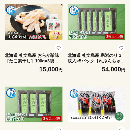
め合わせ セット 和食 贈答 ギ
味料 詰め合わせ セット 和食
フト 】
贈答 ギフト 】
北海道 礼文島産 おらが珍味
北海道 礼文島産 寒岩のり 3
［たこ素干し］100g×3袋
枚入×5パック［れぶんちゅら
［船泊漁業協同組合］【 タコ
工房］【 海苔 岩海苔 海藻手
15,000
54,000
円
円
蛸 燻製 素干し 珍味 おつまみ
作り 磯の香り ご飯のお供 ラ
酒の肴 海鮮 魚介 北海道産 絶
ーメン 味噌汁 】
品 】