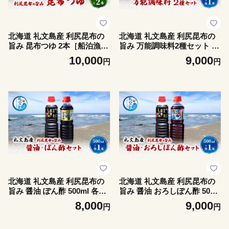
北海道 礼文島産 利尻昆布の
北海道 礼文島産 利尻昆布の
旨み 昆布つゆ 2本［船泊漁業
旨み 万能調味料2種セット 各
協同組合］【 昆布 だし昆布
1本 (醤油・つゆ 各500ml)
10,000
9,000
円
円
昆布しょうゆ 醤油 調味料 和
［船泊漁業協同組合］【 昆布
食 贈答 ギフト 】
だし昆布 昆布しょうゆ 昆布
つゆ 醤油 調味料 詰め合わせ
セット 和食 贈答 ギフト 】
北海道 礼文島産 利尻昆布の
北海道 礼文島産 利尻昆布の
旨み 醤油 ぽん酢 500ml 各1
旨み 醤油 おろしぽん酢 500m
本 ［船泊漁業協同組合］【
l 各1本 ［船泊漁業協同組
8,000
9,000
円
円
昆布 だし昆布 昆布しょうゆ
合］【 昆布 だし昆布 昆布し
ぽん酢 ポン酢 醤油 調味料 詰
ょうゆ ぽん酢 ポン酢 醤油 調