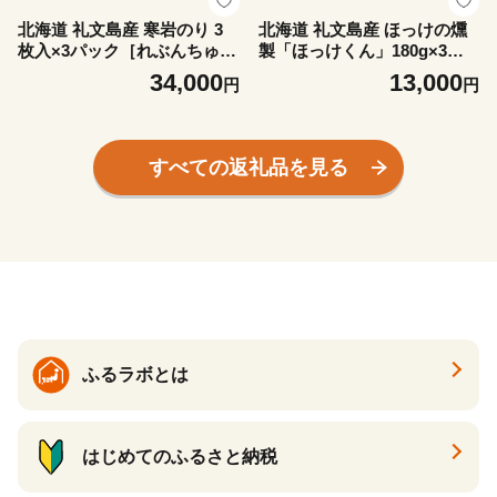
北海道 礼文島産 寒岩のり 3
北海道 礼文島産 ほっけの燻
枚入×3パック［れぶんちゅら
製「ほっけくん」180g×3袋
工房］【 海苔 岩海苔 海藻手
［船泊漁業協同組合］【 ほっ
34,000
13,000
円
円
作り 磯の香り ご飯のお供 ラ
け ホッケ 燻製 くんせい スモ
ーメン 味噌汁 】
ーク 珍味 おつまみ 酒の肴 海
鮮 魚介 北海道産 絶品 】
すべての返礼品を見る
ふるラボとは
はじめてのふるさと納税