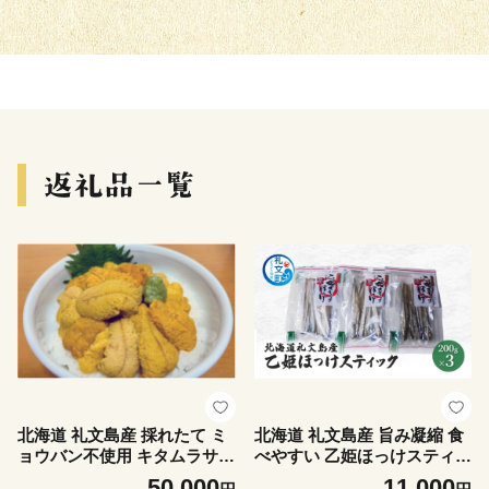
北海道 礼文島産 採れたて ミ
北海道 礼文島産 旨み凝縮 食
ョウバン不使用 キタムラサキ
べやすい 乙姫ほっけスティッ
ウニ 塩水パック180g×1個
ク 200g×3袋［船泊漁業協同
50,000
11,000