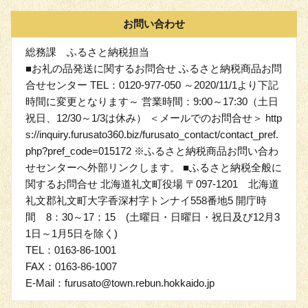
お問い合わせ
総務課 ふるさと納税担当
■お礼の品発送に関するお問合せ ふるさと納税商品お問
合せセンター TEL：0120-977-050 ～2020/11/1より下記
時間に変更となります～ 営業時間：9:00～17:30（土日
祝日、12/30～1/3は休み） ＜メールでのお問合せ＞ http
s://inquiry.furusato360.biz/furusato_contact/contact_pref.
php?pref_code=015172 ※ふるさと納税商品お問い合わ
せセンターへ外部リンクします。 ■ふるさと納税全般に
関するお問合せ 北海道礼文町役場 〒097-1201 北海道
礼文郡礼文町大字香深村字トンナイ558番地5 開庁時
間 8：30～17：15 (土曜日・日曜日・祝日及び12月3
1日～1月5日を除く)
TEL：0163-86-1001
FAX：0163-86-1007
E-Mail：furusato@town.rebun.hokkaido.jp