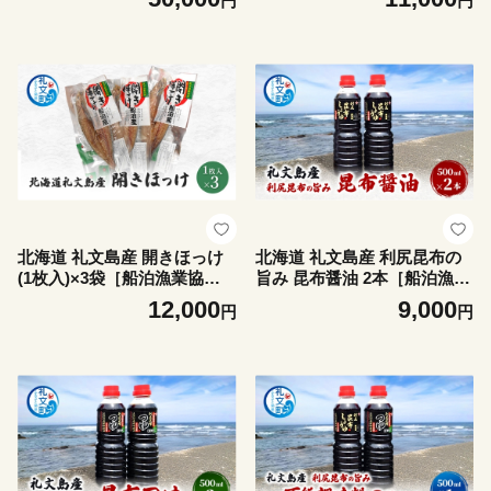
円
円
［船泊漁業協同組合］【 うに
組合］【 ほっけ ホッケ ステ
ウニ 雲丹 生うに 塩水うに バ
ィック 干物 珍味 おつまみ 酒
フンウニ 滅菌海水 海鮮 うに
の肴 海鮮 北海道産 おかず 絶
丼 濃厚 甘み 】
品 】
北海道 礼文島産 開きほっけ
北海道 礼文島産 利尻昆布の
(1枚入)×3袋［船泊漁業協同
旨み 昆布醤油 2本［船泊漁業
組合］【 ほっけ ホッケ 開き
協同組合］【 昆布 だし昆布
12,000
9,000
円
円
ほっけ 干物 肉厚 脂のり 焼き
昆布しょうゆ 昆布つゆ 醤油
魚 海鮮 北海道産 おかず 絶品
調味料 和食 贈答 ギフト 】
】