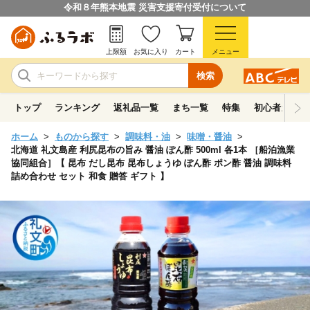
令和８年熊本地震 災害支援寄付受付について
上限額
お気に入り
カート
メニュー
検索
トップ
ランキング
返礼品一覧
まち一覧
特集
初心者ガイド
ホーム
ものから探す
調味料・油
味噌・醤油
北海道 礼文島産 利尻昆布の旨み 醤油 ぽん酢 500ml 各1本 ［船泊漁業
協同組合］【 昆布 だし昆布 昆布しょうゆ ぽん酢 ポン酢 醤油 調味料
詰め合わせ セット 和食 贈答 ギフト 】