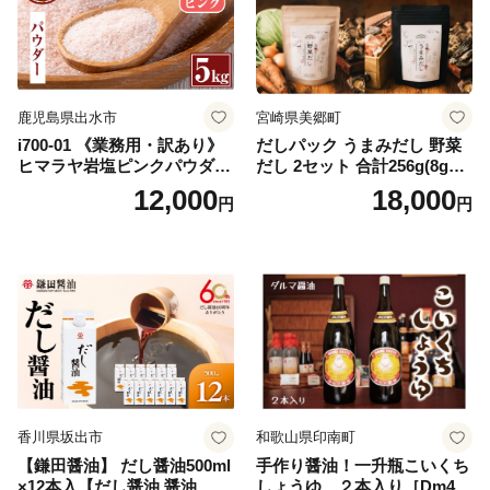
鹿児島県出水市
宮崎県美郷町
i700-01 《業務用・訳あり》
だしパック うまみだし 野菜
ヒマラヤ岩塩ピンクパウダー
だし 2セット 合計256g(8g×8
タイプ(5kg) 岩塩 塩 調味料
パック×2種×2セット) [岡田商
12,000
18,000
円
円
しお 保存料不使用 天然 パウ
店 宮崎県 美郷町 31ac0069]
ダータイプ グレインミルタ
国産 粉末 ダシ 出汁パック し
イプ 料理 バスソルト 入浴 普
いたけ 無塩
段使い ギフト 贈り物【ソル
ティースマイル】
香川県坂出市
和歌山県印南町
【鎌田醤油】 だし醤油500ml
手作り醤油！一升瓶こいくち
×12本入【だし醤油 醤油 人気
しょうゆ ２本入り［Dm4］