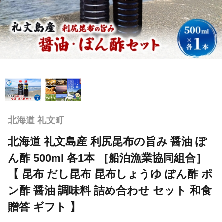
北海道 礼文町
北海道 礼文島産 利尻昆布の旨み 醤油 ぽ
ん酢 500ml 各1本 ［船泊漁業協同組合］
【 昆布 だし昆布 昆布しょうゆ ぽん酢 ポ
ン酢 醤油 調味料 詰め合わせ セット 和食
贈答 ギフト 】