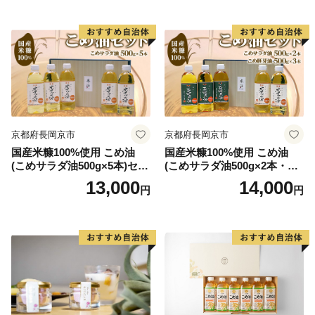
京都府長岡京市
京都府長岡京市
国産米糠100%使用 こめ油
国産米糠100%使用 こめ油
(こめサラダ油500g×5本)セッ
(こめサラダ油500g×2本・こ
ト [1574]
め胚芽油500g×3本)セット [1
13,000
14,000
円
円
573]