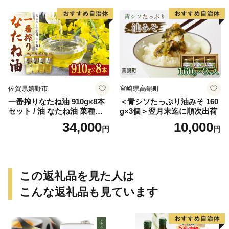
佐賀県嬉野市
宮崎県高鍋町
一番搾りなたね油 910g×8本
＜青シソたっぷり油みそ 160
セット / 油 なたね油 菜種油
g×3個＞翌月末迄に順次出荷
ナタネ【山下製油】 [NBE00
34,000
10,000
円
円
7]
この返礼品を見た人は
こんな返礼品も見ています