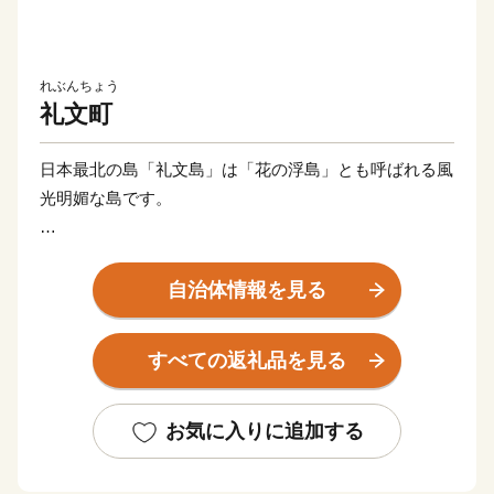
れぶんちょう
礼文町
日本最北の島「礼文島」は「花の浮島」とも呼ばれる風
光明媚な島です。
春から秋にかけては、海抜０メートルからたくさんの高
山植物が咲き乱れ、訪れる皆さんを癒してくれます。
自治体情報を見る
また、海の幸も豊富で、ウニ、コンブをはじめ居酒屋で
すべての返礼品を見る
定番のホッケの漁が盛んです。
お気に入りに追加する