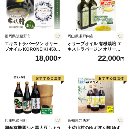
福岡県筑紫野市
岡山県瀬戸内市
エキストラバージン オリー
オリーブオイル 有機栽培 エ
ブオイル KORONEIKI 450g
キストラバージン オリーブ
[筑前たなか油屋 福岡県 筑紫
オイル シングル 2本 セット
18,000
22,000
円
円
野市 21760403] 油 食用油 オ
オーガニック 調味料 油 オリ
リーブ油
ーブ油 食用油 ギフト
兵庫県多可町
高知県芸西村
国産有機醤油と黒大豆しょう
土佐山村のゆずぽん酢 ゆず