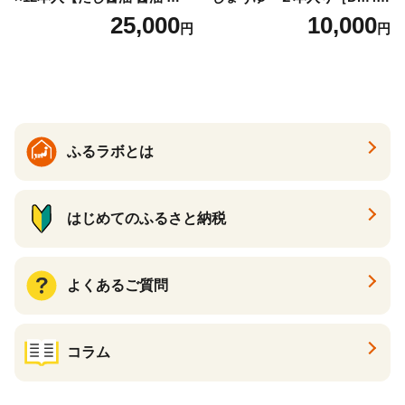
おすすめ 人気だし醤油 出汁
｜手作り 醤油 和歌山県 印南
25,000
10,000
円
円
醤油 AE1021】
町 一升瓶 こいくちしょうゆ
伝統製法 醤油 日本食 調味料
地元産 大豆 小麦 塩 だし 煮
物 和食 醤油 肉料理 魚料理
野菜料理 醤油 郷土料理 家庭
料理 醤油
ふるラボとは
はじめてのふるさと納税
よくあるご質問
コラム