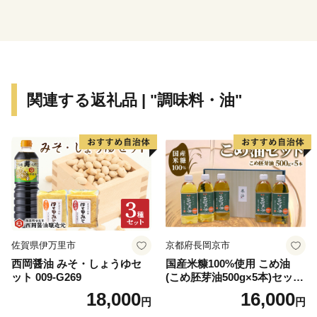
関連する返礼品 | "調味料・油"
佐賀県伊万里市
京都府長岡京市
西岡醤油 みそ・しょうゆセ
国産米糠100%使用 こめ油
ット 009-G269
(こめ胚芽油500g×5本)セット
[1575]
18,000
16,000
円
円