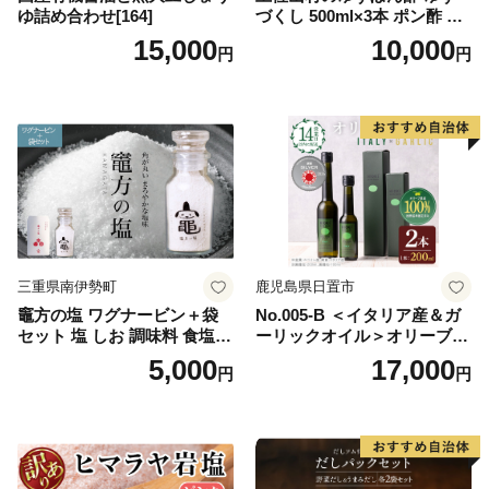
ゆ詰め合わせ[164]
づくし 500ml×3本 ポン酢 ポ
ンズ ゆず 柚子 調味料 さっぱ
15,000
10,000
円
円
り 美味しい おいしい 鍋 しゃ
ぶしゃぶ 冷奴 魚料理 蒸し料
理 ドレッシング セット
三重県南伊勢町
鹿児島県日置市
竈方の塩 ワグナービン＋袋
No.005-B ＜イタリア産＆ガ
セット 塩 しお 調味料 食塩
ーリックオイル＞オリーブオ
天然 ミネラル 調味料 ソルト
イルセット(200ml×2本) 日置
5,000
17,000
円
円
salt 料理 味付 おにぎり 三重
市 特産品 調味料 油 エキスト
県 南伊勢 伊勢 志摩 5000円 5
ラバージン オリーブ セット
000円以下 五千円
ガーリック【鹿児島オリー
ブ】