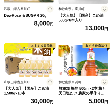
和歌山県古座川町
和歌山県古座川町
DewRose ＆SUGAR 20g
【大人気】【国産】こめ油
500g×6本入り
8,000
円
13,000
円
和歌山県古座川町
和歌山県白浜町
【大人気】【国産】こめ油
無添加 梅酢 500ml×2本 梅と
1,500g×10本
天日塩だけ 農家の手作り完
熟梅酢 調味料
30,000
5,000
円
円