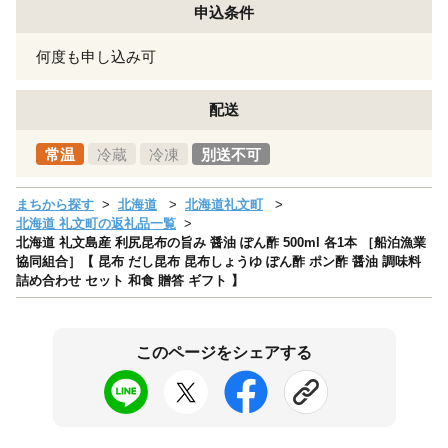
申込条件
何度も申し込み可
配送
常温
冷蔵
冷凍
別送不可
まちから探す
北海道
北海道礼文町
北海道 礼文町の返礼品一覧
北海道 礼文島産 利尻昆布の旨み 醤油 ぽん酢 500ml 各1本 ［船泊漁業
協同組合］【 昆布 だし昆布 昆布しょうゆ ぽん酢 ポン酢 醤油 調味料
詰め合わせ セット 和食 贈答 ギフト 】
このページをシェアする