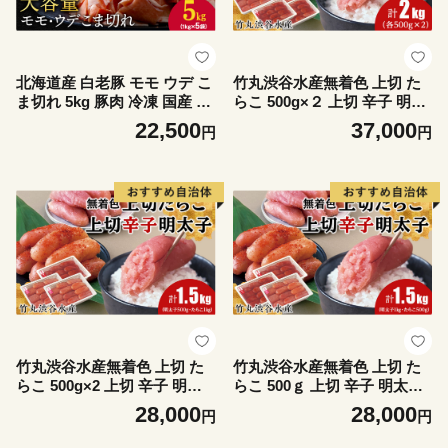
北海道産 白老豚 モモ ウデ こ
竹丸渋谷水産無着色 上切 た
ま切れ 5kg 豚肉 冷凍 国産 ス
らこ 500g×２ 上切 辛子 明太
ライス 切り落とし 小間切れ
子 500g×２ 計2kg おかず 海
22,500
37,000
円
円
こまぎれ 細切れ
鮮 魚卵 白老 北海道 タラコ
竹丸渋谷水産無着色 上切 た
竹丸渋谷水産無着色 上切 た
らこ 500g×2 上切 辛子 明太
らこ 500ｇ 上切 辛子 明太子
子 500g 計1.5kg おかず 海鮮
500g×2 計1.5kg おかず 海鮮
28,000
28,000
円
円
魚卵 白老 北海道 タラコ
魚卵 白老 北海道 タラコ