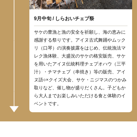
9月中旬 / しらおいチェプ祭
サケの豊漁と漁の安全を祈願し、海の恵みに
感謝する祭りです。アイヌ古式舞踊やムック
リ（口琴）の演奏披露をはじめ、伝統漁法マ
レク漁体験、大盛況のサケの格安販売、サケ
を用いたアイヌ伝統料理チェプオハウ（三平
汁）・チマチェプ（串焼き）等の販売、アイ
ヌ語○×クイズ大会、サケ・ニジマスのつかみ
取りなど、催し物が盛りだくさん。子どもか
ら大人までお楽しみいただける食と体験のイ
ベントです。