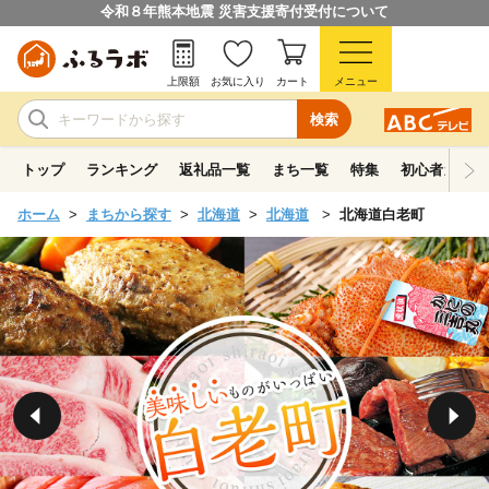
令和８年熊本地震 災害支援寄付受付について
上限額
お気に入り
カート
メニュー
検索
トップ
ランキング
返礼品一覧
まち一覧
特集
初心者ガイド
ホーム
まちから探す
北海道
北海道
北海道白老町