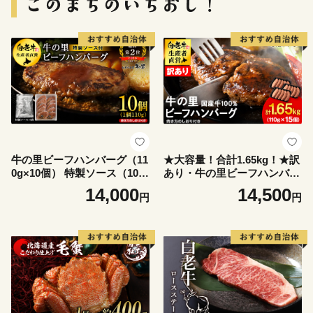
牛の里ビーフハンバーグ（11
★大容量！合計1.65kg！★訳
0g×10個） 特製ソース（10
あり・牛の里ビーフハンバー
袋） の詰合せ
グ(110ｇ5枚入）×3
14,000
14,500
円
円