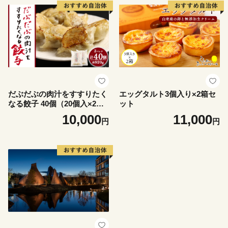
だぶだぶの肉汁をすすりたく
エッグタルト3個入り×2箱セ
なる餃子 40個（20個入×2パ
ット
ック）
10,000
11,000
円
円