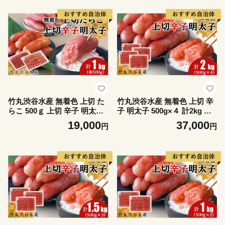
竹丸渋谷水産 無着色 上切 た
竹丸渋谷水産 無着色 上切 辛
らこ 500ｇ 上切 辛子 明太子
子 明太子 500g×４ 計2kg お
500ｇ 計１kｇ おかず 海鮮 魚
かず 海鮮 魚卵 白老 北海道
19,000
37,000
円
円
卵 白老 北海道 タラコ
たらこ タラコ