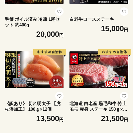
毛蟹 ボイル済み 冷凍 1尾セ
白老牛ロースステーキ
ット 約400g
15,000
円
20,000
円
《訳あり》 切れ明太子 【虎
北海道 白老産 黒毛和牛 特上
杖浜加工】 100ｇ×12個
モモ 赤身 ステーキ 150ｇ×3
枚
13,500
21,500
円
円