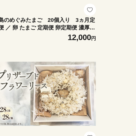
島のめぐみたまご 20個入り 3ヵ月定
便 ／ 卵 たまご 定期便 卵定期便 濃厚卵
身 オレンジ卵 臭みが少ない卵 すっきり
12,000
円
味 新鮮たまご 卵かけご飯 TKG 朝食 冷
配送 家庭用 まとめ買い 定期配送 こだ
り卵 宮城県 No.162