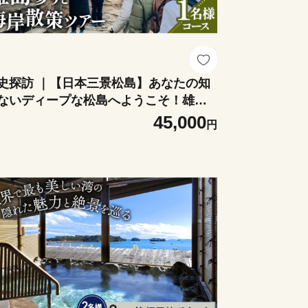
史探訪 ｜【日本三景松島】あなたの知
ないディープな松島へようこそ！雄島
りと海岸散策（1名様コース） ／ガイド
45,000
円
行 霊場巡り 寺社めぐり 約2時間30分 季
別ルート 一人旅 文化体験 絶景散歩 通
開催 有効期限1年 歴史好き No.153