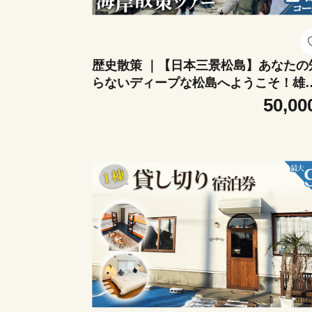
歴史散策 ｜【日本三景松島】あなたの
らないディープな松島へようこそ！雄
参りと海岸散策（2名様コース） ／ チ
50,00
ット ウォーキング ツアー 運動 観光ツ
ー アクティビティ 健康 宮城県 No.154