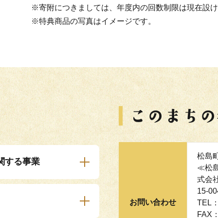
※寄附につきましては、年度内の回数制限は現在設け
※特典商品の写真はイメージです。
松島
関する事業
≪松
式会
15-
お問い合わせ
TEL：
FAX：