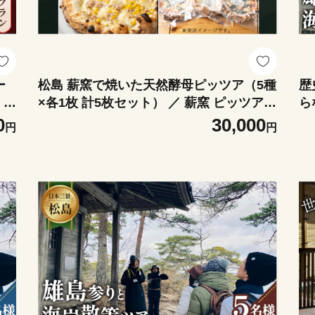
ー
松島 薪窯で焼いた天然酵母ピッツア（5種
歴
 フ
×各1枚 計5枚セット） ／ 薪窯 ピッツア
ら
ーシ
天然酵母 ナポリ 冷凍 ピザ 5種 セット 本
参
0
30,000
円
円
五三
格 お取り寄せ 家族で シェア 食卓 手軽 も
同
撮
ちもち 口コミ No.152
節
o.
年