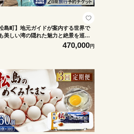
松島町】地元ガイドが案内する世界で
も美しい湾の隠れた魅力と絶景を巡る2
間（ペアチケット） ／雄島散策 遊覧船
470,000
円
ルーズ 四大観 麗観 富山観音 大仰寺 観
亭 茶道体験 温泉宿泊 朝食付き 寿司デ
ナー ハンバーガー イタリアンランチ タ
シー移動 事前予約 No.156