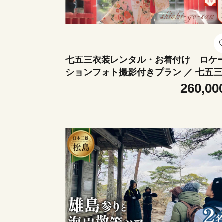
七五三衣装レンタル・お着付け ロケ
ションフォト撮影付きプラン ／ 七五三
ォトプラン 衣装レンタル 着付け ロケ
260,00
ョン撮影 プロカメラマン 記念写真 七
撮影 和装 写真データ アルバム 子ども
影 家族フォト 記念イベント 撮影予約 N
158