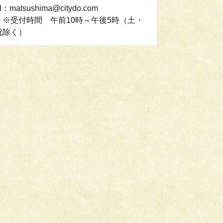
l：matsushima@citydo.com
：※受付時間 午前10時～午後5時（土・
祝除く）