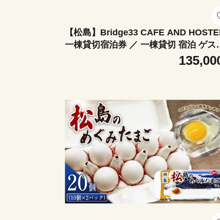
【松島】Bridge33 CAFE AND HOSTE
一棟貸切宿泊券 ／ 一棟貸切 宿泊 ゲス
ハウス 松島 9名 キッチン ゲーム 長期
135,00
在 大人数 家族旅行 友人と おでかけ お
ち感 お取り寄せ体験 口コミ No.157