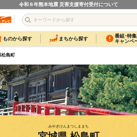
令和８年熊本地震 災害支援寄付受付について
番組･特集
ものから探す
まちから探す
キャンペ
県松島町
みやぎけんまつしままち
宮城県 松島町