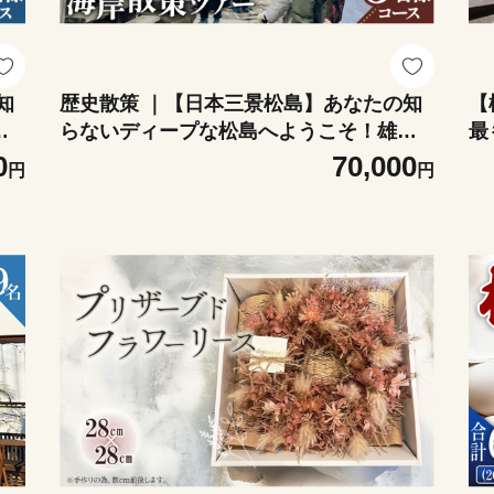
知
歴史散策 ｜【日本三景松島】あなたの知
【
島
らないディープな松島へようこそ！雄島
最
ケ
参りと海岸散策（5名様以内コース） ／ガ
日
0
70,000
円
円
ア
イド付き 霊場巡り 寺社めぐり 文化体験
ク
自然散策 約2時間30分 季節別コース 通年
瀾
開催 一人参加 少人数体験 事前予約 有効
ィ
期限1年 絶景スポット 歴史好き No.155
ク