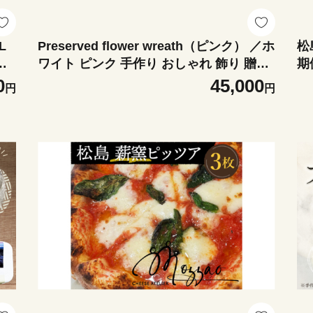
L
Preserved flower wreath（ピンク） ／ホ
松
ト
ワイト ピンク 手作り おしゃれ 飾り 贈り
期
滞
物 インテリア 部屋 雑貨 プレゼント 宮城
黄
0
45,000
円
円
う
県 No.160-02
後
蔵
わ