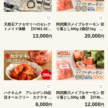
天然石アクセサリーのセレク
阿武隈川メイプルサーモン 切
トメイド体験 【07461-027
り落とし500g 2袋/計1kg
5】
【07461-0255】
13,000
20,000
円
円
ハナキムチ アレルゲン29品
阿武隈川メイプルサーモン 切
目オールフリー カクテキ 2
り落とし500g 1袋 【07461-
80g 【07461-0232】
0254】
6,000
12,000
円
円