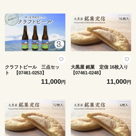
クラフトビール 三点セッ
大黒屋 銘菓 定信 16枚入り
ト 【07461-0253】
【07461-0248】
11,000
11,000
円
円