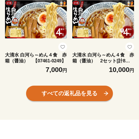
大清水 白河ら～めん４食 赤
大清水 白河ら～めん４食 赤
箱（醤油） 【07461-0249】
箱（醤油） 2セット[計8食]
【07461-0250】
7,000
10,000
円
円
すべての返礼品を見る