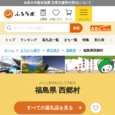
令和８年熊本地震 災害支援寄付受付について
上限額
お気に入り
カート
メニュー
検索
トップ
ランキング
返礼品一覧
まち一覧
特集
初心者ガイド
ホーム
まちから探す
東北地方
福島県
福島県西郷村
ふくしまけんにしごうむら
福島県 西郷村
すべての返礼品を見る