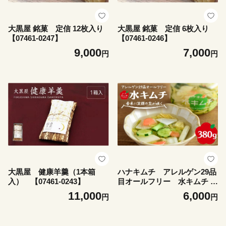
大黒屋 銘菓 定信 12枚入り
大黒屋 銘菓 定信 6枚入り
【07461-0247】
【07461-0246】
9,000
7,000
円
円
大黒屋 健康羊羹（1本箱
ハナキムチ アレルゲン29品
入） 【07461-0243】
目オールフリー 水キムチ 3
80g 【07461-0233】
11,000
6,000
円
円