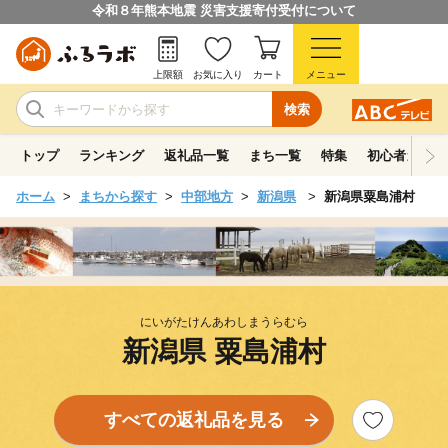
令和８年熊本地震 災害支援寄付受付について
上限額
お気に入り
カート
メニュー
検索
トップ
ランキング
返礼品一覧
まち一覧
特集
初心者ガイド
ホーム
まちから探す
中部地方
新潟県
新潟県粟島浦村
にいがたけんあわしまうらむら
新潟県 粟島浦村
すべての返礼品を見る