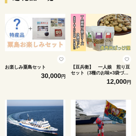
お楽しみ粟島セット
【豆兵衛】 一人娘 煎り豆
セット（3種のお味×3袋づ
30,000
円
つ）
12,000
円