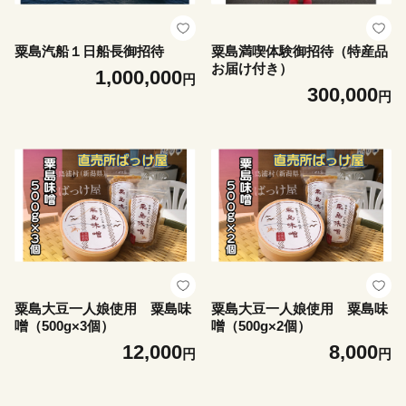
粟島汽船１日船長御招待
粟島満喫体験御招待（特産品
お届け付き）
1,000,000
円
300,000
円
粟島大豆一人娘使用 粟島味
粟島大豆一人娘使用 粟島味
噌（500g×3個）
噌（500g×2個）
12,000
8,000
円
円