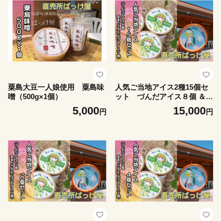
粟島大豆一人娘使用 粟島味
人気ご当地アイス2種15個セ
噌（500g×1個）
ット づんだアイス８個 ＆
あまどころミルクアイス7個
5,000
15,000
円
円