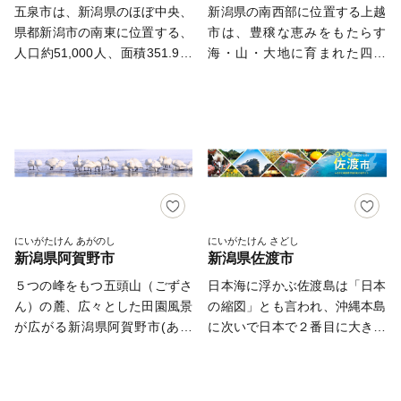
す。 平成21年８月22日には
グをはじめ、多様な効能を持つ
「牛の角突き」（5～11月開
五泉市は、新潟県のほぼ中央、
新潟県の南西部に位置する上越
==========================
風味が良く「一味違う黒毛和
多数取りそろえております。燕
「糸魚川ジオパーク」が日本初
7つの温泉郷や、良質な雪をお
催） 1トン近い雄牛がぶつかり
県都新潟市の南東に位置する、
市は、豊穣な恵みをもたらす
牛」と賞されています。 全国
産品で、日々の生活にアクセン
の世界ジオパークに認定、平成
楽しみいただけるウィンタース
合い、力比べを行う江戸時代か
人口約51,000人、面積351.9平
海・山・大地に育まれた四季
の皆様へもっと「村上牛」を知
トをつけてみてはいかがです
27年3月14日には北陸新幹線糸
ポーツなど、毎年、国内外より
ら続く伝統行事です。元は農耕
方キロメートルを擁する市で
折々の自然、上杉謙信公をはじ
っていただくために知名度の
か？
魚川駅が開業し、首都圏や北陸
多くの方からお越しいただいて
牛のため、引分けを原則とする
す。 良質で豊富な水資源に恵
め、多くの偉人が偉大な足跡を
UPに努めています。 「岩船
方面からのアクセスがさらに良
おります。 このページをご覧
平和な行事です。 ■熱気球と花
まれ、古くから絹織物の産地と
残した歴史・文化あふれるまち
米」 清冽な川と、山脈に囲
好に。 そして平成27年11月、
になられた多くの皆さまのご来
火の冬のまつり「おぢや風船一
して知られ、戦後めざましい発
です。 また、古くから交通の
まれた肥沃な土地が育てる「岩
世界ジオパークネットワークの
訪を心よりお待ち申し上げると
揆」（2月下旬開催） 真っ白な
展をみたニット産業は、全国的
要衝として栄え、北陸自動車
船産コシヒカリ」。 村上の寒
活動がユネスコの正式事業とな
ともに、ふるさと納税によるご
雪原にカラフルな熱気球が浮か
な産地となっています。 ま
道、上信越自動車道が走るほ
暖の差が大きい気候が、旨みの
り、これに伴い糸魚川ジオパー
支援・ご協力のほど、よろしく
ぶ…写真映え、SNS映えで人気
た、山、川、水と豊かな自然の
か、北陸新幹線の開業により、
あるおいしい米を育てます。甘
クが「糸魚川ユネスコ世界ジオ
お願いいたします。 【ご注
のお祭りです。雪国に一足早い
恵みの中で、全国的にも有数な
首都圏や北陸方面、関西方面の
さとつややかさは格別であり、
パーク」となりました！
意】 ※特典の送付は、妙高市
春を呼ぶ祭として有名です。
ぼたん、チューリップ、栗や銀
アクセスが向上しました。 寄
にいがたけん あがのし
にいがたけん さどし
新潟県の３大コシヒカリのひと
外にお住まいの方に限らせてい
【その他】 ×おじや ⇒ ○お
新潟県阿賀野市
新潟県佐渡市
杏（ぎんなん）、里芋、養殖鯉
附を通じて、上越市の魅力を感
つであるブランド米です。
ただきます。 ※寄附につきま
ぢや ×小地谷 ×小谷 ⇒ ○小
など数多くの特産を生み出して
じていただければ幸いです。
５つの峰をもつ五頭山（ごずさ
日本海に浮かぶ佐渡島は「日本
2019年産岩船産コシヒカリ
しては、年度内の回数制限は現
千谷 です。よく間違われま
います。 市章は五泉市の頭文
～ワンストップ特例申請のペー
ん）の麓、広々とした田園風景
の縮図」とも言われ、沖縄本島
は、最上級の特Aの評価をされ
在設けておりません。 ※寄付
す…
字「五」を、チューリップの花
パーレス化について～ 当自治
が広がる新潟県阿賀野市(あが
に次いで日本で２番目に大きな
ています。 「地酒」 美味し
確認後、順次発送（なるべく早
にシンボライズしています。2
体では、持続可能な社会の実現
のし)は、安田町・京ヶ瀬村・
島です。 気候は本土よりも
い米と綺麗な水で丁寧に造られ
く発送を心がけますが、１か月
つの丸は合併した2市町の人が
（SDGs）に向けたペーパーレ
水原町・笹神村の4町村が合併
夏涼しく、冬は温暖です。島の
た、「〆張鶴」や「大洋盛」
程度かかる場合もございま
手を取り合い、未来に向かって
ス化の推進と、皆様からいただ
して誕生しました。 江戸時代
北に大佐渡山地、南に小佐渡山
は、すっきりとした口当たりな
す。） ※特典商品の写真はイ