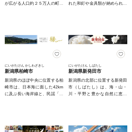
る「雪室」の特性を活かした食
から作られる逸品など、 これ
が広がる人口約２５万人の町で
れた和釘や金具類が納められま
品熟成、冬に備える様々な保存
までも、そしてこれからも誇れ
す。 夏の風物詩である長岡花
した。鍛冶の伝統を受け継ぎつ
食など、昔から育まれた雪国の
る新潟市であるよう頑張ってい
火は「日本三大花火」に数えら
つ、燕三条として全国から知ら
文化が今も息づいています。
きます。
れ、歴史的発掘物の「火焔土
れている「ものづくりのまち」
産業では、高度なものづくり技
器」、全国２位の蔵数を誇る日
三条市には、打刃物をはじめ、
術が集積し、優れた技術による
本酒や、長岡野菜などの食の名
作業工具、木工製品のほか、キ
美しいデザインの製品は海外か
産品、海外からも買い付けが増
ッチン用品、大工道具、測定器
らも求められています。 この
加している錦鯉、豊かな自然を
具、園芸用品、アウトドア用
ように新潟県には素晴らしいも
生かした風光明媚な棚田など、
品、リビング用品、住設機器な
のがたくさんあります。何より
さまざまな特色と文化を持った
どの金属加工を中心に多様な加
にいがたけん かしわざきし
にいがたけん しばたし
まじめで温かい人々がいます。
新潟県柏崎市
新潟県新発田市
個性豊かなエリアが包括されて
工技術が集積しています。さら
ふるさと納税をきっかけとして
います。 さらに、うまい米の
に、ものづくりで培われた技術
新潟県のほぼ中央に位置する柏
新潟県の北部に位置する新発田
新潟県の魅力を感じていただ
代名詞「コシヒカリ」は、長岡
がアウトドア用品、キャンプ用
崎市は、日本海に面した42km
市（しばたし）は、海・山・
き、ぜひ本県にお越しくださ
市が発祥。化学肥料や農薬を減
品にも活かされています。アウ
に及ぶ長い海岸線と、民謡「三
川・平野と豊かな自然に恵ま
い。お待ちしております！
らした特別栽培米の生産量は全
トドア用品やキャンプ用品を生
階節」で名高い霊峰米山をはじ
れ、新潟平野で収穫されるブラ
国トップクラスです。 お礼の
産するメーカーが本社を置き、
め、黒姫山・八石山・西山連峰
ンド米、コシヒカリをはじめと
品には色もつやも最高のコシヒ
キャンプ場も各所にあることか
に囲まれた恵み豊かな地域で
する「美食の都」です。また、
カリをはじめとした長岡自慢の
ら、アウトドアの聖地としても
す。 四季折々の豊かな景観を
全国でも大変珍しい三匹の鯱を
品をご用意しました。ぜひふる
知られています。新幹線の燕三
楽しむことができます。多くの
配する三階櫓という新発田のシ