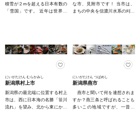
「こしひかり」数多くの品種が
んすの生産地です。その伝統と
積雪が２mを超える日本有数の
な市、見附市です！ 当市は、
ルボンウォーターポロクラブ柏
ある中でも「魚沼こしひかり」
優れた品質は大切に受け継が
「雪国」です。 近年は世界最
まちの中央を信濃川水系の刈谷
崎」があり、まちをあげて水球
は別格です！お米定期便が人気
れ、近年は現代のライフスタイ
大級の国際芸術祭「大地の芸術
田川が流れる自然豊かなまちで
を応援しています。 柏崎を応
です。オススメします。 小千
ルに調和した製品づくりも行わ
祭」の舞台となっており、アー
す。山からの澄んだ空気と雪ど
援してくれる柏崎ファンクラブ
谷市は魚沼地区北部にあり、魚
れています。 その他にも、繊
トを道しるべに里山を巡る新し
け水によって、毎年美味しい新
の会員を大募集中です！ 入会
沼市、南魚沼市、湯沢町、十日
維や電気器具、機械、金属、皮
い旅は国内外から注目を集めて
潟米が収穫されています。 産
金・年会費はかかりません。
町市、津南町、長岡市（川口）
革製品、食品などの産業が地域
います。 「魚沼コシヒカリ」
業面では古くから繊維の町とし
ぜひ会員になって柏崎に来た
と共に魚沼コシヒカリの産地で
を支え、発展を続けています。
や「へぎそば」をはじめとする
て栄え、現在では全国有数のニ
り、イベントに参加したり、柏
す。 ■小千谷の名物「へぎそ
豊かな食 人々の知恵と技の結
ットの産地として、世界的な高
崎の魅力や情報を発信してくだ
ば」 海藻のフノリでつなぎ、
晶である伝統工芸品「十日町
級ブランド製品や百貨店に並ぶ
さい！ 会員の皆様へは柏崎の
のどごしと歯応えが楽しめる、
絣」や「明石ちぢみ」などの織
ニットなどを生産しています。
にいがたけん むらかみし
にいがたけん つばめし
最新情報をお伝えするほか、会
そば好きのための蕎麦「へぎそ
新潟県村上市
新潟県燕市
物 そして国宝「火焔型土器」
また、全国から訪れる商人たち
員限定の特典を受けることがで
ば」。「へぎ」は、蕎麦を一口
が生まれた縄文時代から現代に
の肥えた舌を満足させるため
新潟県の最北端に位置する村上
燕市と聞いて何を連想されま
きます♪
ずつ並べる容器の名前です。 ■
至るまで連綿と続く歴史 五感
に、料亭・割烹の文化が発展し
市は、西に日本海の名勝「笹川
すか？燕三条と呼ばれることも
美味しい日本酒、米菓、もち
全てで“日本”を感じることので
ており、山の幸も海の幸も容易
流れ」を望み、北から東にかけ
多いこの地域ですが、一昔前
魚沼産コシヒカリの産地「小千
きるまちです。 十日町市で
にそろう見附市ならではの「料
ては、国立公園に指定されてい
は、燕市が金属洋食器の産地と
谷」は、もち米や酒米の産地で
は、13の寄附金の使い道をご用
亭の味」が職人たちによって
る飯豊・朝日山系の美しく深い
して小学校の教科書に載ってい
もあります。美味しいお米と水
意し、「雪と生きる。大地に遊
脈々と受継がれています。 豊
山々を仰ぐ自然豊かなまちで
たことを、覚えている方も多い
で清酒や米菓、お餅が作られて
ぶ。未来を創造するまち とお
かな農地、手仕事の技術、料亭
す。 また、古くからの城下町
と思います。現在でも、スプー
います。 ■麻織物「小千谷縮