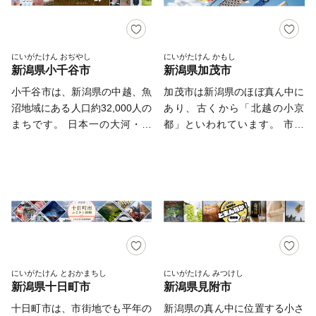
さと納税で長岡を応援してくだ
条駅は首都圏からもアクセスが
史跡・名勝や貴重な歴史資料、
ンボル新発田城のある城下町で
さい！
よく、県内外からのキャンパー
美術品、そして、国指定・重要
もあります。歴史と文化が漂う
でにぎわっています。 また、
無形民俗文化財「綾子舞」な
まちをお愉しみいただいた後
三条市は信濃川の豊かな水と肥
ど、歴史や文化を伝える貴重な
は、全国でもトップクラスの硫
にいがたけん おぢやし
にいがたけん かもし
沃な土壌に恵まれた、農産物の
新潟県小千谷市
新潟県加茂市
資産がまちのあちこちに点在し
黄成分含有量を誇る名湯『月岡
多品目産地でもあります。米ど
ていることも柏崎の大きな魅力
温泉』で、エメラルドグリーン
小千谷市は、新潟県の中越、魚
加茂市は新潟県のほぼ真ん中に
ころ新潟を代表する米はもとよ
の一つです。 明治時代には周
に輝くお湯を堪能し、四季折々
沼地域にある人口約32,000人の
あり、古くから「北越の小京
り、桃、ぶどう、梨などの果
辺地帯から石油が噴出したこと
の多彩な食材を使った新発田の
まちです。 日本一の大河・信
都」といわれています。 市街
物、野菜も大変美味しいところ
により、製油会社の設立が相次
自慢の味を堪能できます。 観
濃川が市の中心部を流れ、全国
地には粟ヶ岳を水源とする加茂
です。これらを利用した地酒や
ぎ、それに関連して機械金属工
光スポットに立ち寄り、旅館で
でも類を見ない規模の河岸段丘
川が流れ、春になると河川敷に
お菓子、特産品も数多くありま
業も発展してきました。 柏崎
ゆったり、美味しい料理に舌
が特徴です。 日本有数の豪雪
は約500匹もの鯉のぼりが元気
す。 ご寄附いただいた方に
市の夏の風物詩といえば「ぎお
鼓。そんな贅沢時間がすごせる
地であり、魚沼の語源となった
よく泳ぎます。 加茂駅から徒
は、三条市ならではの自慢の返
ん柏崎まつり海の大花火大会」
まち『新発田』です。 新発田
魚野川、信濃川が潤す大地、豊
歩5分の位置にある加茂山公園
礼品をお届けいたします。「も
です。柏崎花火は、海を会場と
市は新発田市出身の富樫勇樹選
かな自然が、おいしい魚沼産こ
は、加茂市の花「ユキツバキ」
のづくりのまち」を体感してい
しているため、打上範囲が広く
手を応援しています！
しひかりを育て、独自の特産品
の群生地として知られ、園内の
ただける返礼品を手に取った
スケールの大きい花火が見も
や文化を生んでいます。 【ふ
加茂山リス園では、シマリスた
り、豊かな自然の恵みをご賞味
の！特に、尺玉100発一斉打上
るさと納税返礼品の主な特産
ちが可愛くかけまわります。
にいがたけん とおかまちし
にいがたけん みつけし
いただき、“さんじょう”の魅力
や尺玉300連発は圧巻です。 ま
新潟県十日町市
新潟県見附市
品】 ■最高級ブランド米「魚沼
また、木工のまちとしても知ら
をぜひご体感ください。
た、柏崎市には小学生から社会
産コシヒカリ」 お米といえば
れる加茂市は、日本有数の桐た
十日町市は、市街地でも平年の
新潟県の真ん中に位置する小さ
人まで所属する水球チーム「ブ