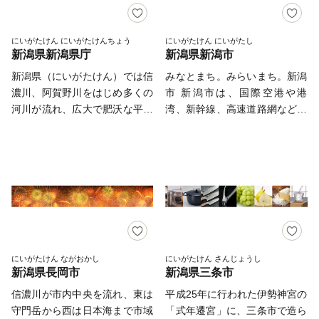
にいがたけん にいがたけんちょう
にいがたけん にいがたし
新潟県新潟県庁
新潟県新潟市
新潟県（にいがたけん）では信
みなとまち。みらいまち。新潟
濃川、阿賀野川をはじめ多くの
市 新潟市は、国際空港や港
河川が流れ、広大で肥沃な平野
湾、新幹線、高速道路網などが
部を潤し日本海に注いでいま
整備された交通拠点であると同
す。水の恩恵は豊かな農産物を
時に、国内最大の水田面積を持
育み、四季折々、自慢のおいし
つ大農業都市です。 さらに、
い食材が新潟から全国に届けら
日本海や信濃川・阿賀野川の大
れています。 また635kmの海
河、毎年4,000羽を超えるハク
岸線は多様な漁場に恵まれてお
チョウが飛来するラムサール条
り、ブリ、イカ、ズワイガニな
約湿地の佐潟など、豊かな自然
ど様々な魚種が水揚げされ、佐
に恵まれています。 その自然
渡島ではカキの養殖が行われる
と人が生み出す、お米や野菜な
にいがたけん ながおかし
にいがたけん さんじょうし
新潟県長岡市
新潟県三条市
など、海の幸も豊富です。 本
どのたくさんの美味たち。慈し
県は全域が豪雪地帯となってお
みながら育てられている美しい
信濃川が市内中央を流れ、東は
平成25年に行われた伊勢神宮の
り、低温高湿度の環境が保たれ
花々、受け継がれる歴史や文化
守門岳から西は日本海まで市域
「式年遷宮」に、三条市で造ら