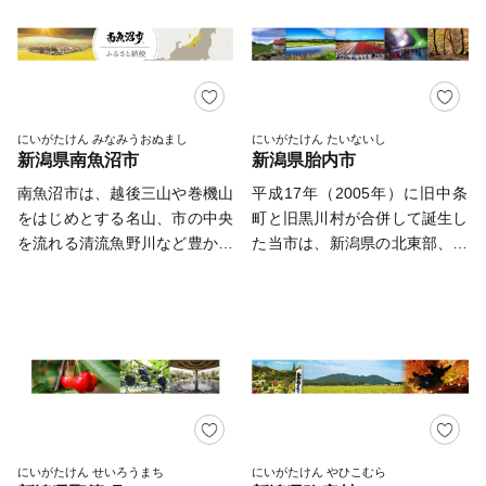
躍動する様子を表現していま
いた貴重な寄附金を1円でも多
には幕府の直轄領として水原代
地があり、それに挟まれて国中
がら、深いコクを持つ淡麗旨口
メージです。 【 ワンストップ
す。 また、上部は三方の山
く地域の未来を担う事業（子育
官所が置かれ、多くの人が往来
平野が広がっています。 流
を極めた日本酒です。 「村上
特例制度をご利用の皆様へ 】
を、下部は阿賀野川、早出川を
て支援やまちづくりなど）へ直
した歴史あるまちです。 弘法
人たちがもたらした貴族文化、
茶」 北限の茶処と呼ばれる茶
「ふるさと納税ワンストップ特
表し、青色は清流、緑色は自然
接還元するため、紙の申請書の
大師（空海）により開湯された
金山の発展による江戸からの武
畑で、厳しい冬を超えて育てら
例制度」をご利用頂く場合、後
を表しています。 マスコ
一斉郵送を廃止し、原則「ペー
といわれる「出湯温泉」と、
家文化、商人、船乗りが運んだ
れた「村上茶」は、雪国ならで
日「寄附受領証明書」と「ワン
ットキャラクターのいずみちゃ
パーレス（オンライン）」での
「今板温泉」「村杉温泉」から
町人文化が渾然一体となり、独
はの豊潤で、まろやかな風味が
にいがたけん みなみうおぬまし
にいがたけん たいないし
ストップ特例申請書」を 同封
んは五泉市のシンボルマークか
受付とさせていただいておりま
新潟県南魚沼市
新潟県胎内市
なる五頭温泉郷があり、効能高
特の文化を育んでいます。
特徴です。 「村上木彫堆朱」
してお送り致しますので、新潟
ら誕生しました。 「ずっと五
す。 ワンストップ特例申請を
いラジウム泉が人気の温泉地
木地に彫刻を施し、漆を塗り重
南魚沼市は、越後三山や巻機山
平成17年（2005年）に旧中条
県妙高市ふるさと納税サポート
泉。～次の一歩を、ともに未来
希望された方には、後日、手続
は、リピーター率・新潟県内
ねるという伝統的な漆器です。
をはじめとする名山、市の中央
町と旧黒川村が合併して誕生し
室まで郵送ください。 ☆下記
へ～」 市民の誰もが安全・
き方法を記載した**「受領証明
No.1！ お湯につかるのはもち
立体的で重厚かつ繊細な面持ち
を流れる清流魚野川など豊かな
た当市は、新潟県の北東部、県
URLより、ワンストップ特例申
安心な環境で、潤いや安らぎを
書（圧着はがき）」**をお送り
ろん、気化した成分を吸い込む
が特徴であり、美しい彫りと使
自然に恵まれ、雪国であること
都・新潟市から北へ約40ｋｍに
請の受付状況が確認いただけま
感じながら「ずっと」幸せに暮
いたします。はがきが届きまし
ことでも健康効果があるとされ
いこなすごとに艶が増す光沢感
から四季がはっきりしており、
位置しています。 飯豊連峰を
す。 https://furusato-
らし続けることができるまち。
たら、以下のいずれかの方法で
ていますので、お風呂に入るだ
が魅力です。 新潟県無形文化
季節が移るごとに美しい景色を
源とする母なる川・胎内川を中
madoguchi.jp/service/myoko/
五泉市が目指すまちづくりの
お手続きをお願い申し上げま
けではなく旅館のお庭や温泉街
財・国の伝統的工芸品にも指定
見ることができます。 新潟県
心に形成された市域は東西に細
≪郵送先≫ 〒999-3511 山形
将来像です。 「大好きな五
す。 1. オンラインで申請する
を散歩しながら存分にリフレッ
されています。
南部に位置し、太平洋側と日本
長く、上流部は四季折々の渓谷
県西村山郡河北町谷地字砂田
泉にこれからもがんばってほし
（推奨・最短1分） スマートフ
シュしていただけます。 ま
海側を結ぶ交通の要衝となって
美、中流部の扇状地は肥沃な優
143-1 新潟県妙高市ふるさと納
い」、「自分を育ててくれたふ
ォンアプリ「IAM（アイア
た、「白鳥の渡来地」として有
います。 東京からは新幹線で1
良農地、海岸線には砂丘が広が
税サポート室 宛て ＜ふるさ
るさと五泉の発展に貢献した
ム）」を利用し、マイナンバー
名な瓢湖には、毎年10月中旬か
時間半、高速道路で2時間とア
っています。 かけがえのない
と納税サポート室＞ 電話番
い」、そんなあなたからの応援
カードをかざすだけで、紙の提
ら3月下旬まで最大約5,000羽の
クセスも抜群で、冬のスキー場
豊かな自然や先人たちが築きあ
号 050-8888-8764 【受付時
にいがたけん せいろうまち
にいがたけん やひこむら
をお待ちしております。
出や切手不要で即座に申請が完
白鳥が飛来します。 日の出と