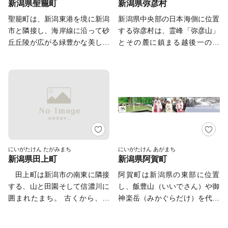
新潟県聖籠町
新潟県弥彦村
をはじめ四季を通じて多くの観
げてきた歴史・文化を背景に、
間】午前9時～午後6時（土・
了します。 2. ご自身でダウン
ともに飛び立つ姿、水面を優雅
光客で賑わいます。 【南魚沼
さまざまな社会基盤を創出、発
日・祝除く）
聖籠町は、新潟東港を境に新潟
新潟県中央部の日本海側に位置
ロードして郵送する 「ふるま
に泳ぐ姿など、間近で観察する
産コシヒカリ】 2,000メートル
展させてきました。 こうした
市と隣接し、海岸線に沿って砂
する弥彦村は、霊峰「弥彦山」
ど」等のサイトより申請書をダ
ことができるほか、ラムサール
級の山々から流れる豊富な栄養
市民共有の財産を大切に活か
丘丘陵が広がる緑豊かな美しい
とその麓に鎮まる越後一の宮
ウンロード・印刷し、添付書類
条約登録湿地である瓢湖には、
を含んだ雪解け水が、滋味豊か
し、新たな時代を見据え、「自
まちです。 そして「果樹の
「彌彦神社」の門前町、北国街
を同封の上、自治体へ郵送して
その他にも野鳥や水生生物の姿
な土壌をつくります。また、盆
然が活きる、人が輝く、交流の
里」と呼ばれるほどに果樹栽培
道の宿場町として栄えてきた地
ください。 ※ご自宅にプリン
を楽しむことができます。
地特有の昼夜の寒暖差によっ
まち」を基本理念に、地域の特
が盛んなまちでもあり、 さく
域です。 彌彦神社のご祭神、
ター等の印刷環境がなく、紙の
て、お米のうまみや甘みが増す
性を尊重した自立都市の実現の
らんぼ、ぶどう、桃、梨などの
天香山命（あめのかごやまのみ
申請書の郵送を希望される場合
ように育ちます。「南魚沼産コ
ため、皆様からの応援を、心か
くだものが四季にわたり豊富に
こと）が越後の民に様々な産業
は、お手数ですが「受領証明書
シヒカリ」が魚沼産コシヒカリ
らお待ちしております。
とれます。 心からのおもてな
の基礎を授けたと伝えられてい
（はがき）」が届き次第、記載
のなかでも別格といわれる所以
しをご用意してお待ちしていま
ることから、越後文化の発祥の
されている案内窓口までお申し
です。 【日本酒】 雪には一定
すので、ぜひ一度お越しくださ
地と言われています。 また、
付けください。
の低温と湿気を保つ効果がある
い。 さくらんぼやぶどうは数
独自の歴史文化に加え、四季
にいがたけん たがみまち
にいがたけん あがまち
ことから、日本酒の発酵に必要
新潟県田上町
新潟県阿賀町
量限定のため申込みはお早め
折々の美しい自然や、「弥彦湯
な麹菌や酵母など微生物の働き
に！ 「聖籠町ってどこ？」 な
神社温泉」、「やひこ桜井郷温
田上町は新潟市の南東に隣接
阿賀町は新潟県の東部に位置
に適しています。さらに、雪は
んて思ったそこのアナタ！ こ
泉」といった湯量豊富な２つの
する、山と田園そして信濃川に
し、飯豊山（いいでさん）や御
有害な雑菌の繁殖を抑えるな
の機会に町の味覚をぜひご堪能
温泉などの観光資源にも恵ま
囲まれたまち。 古くから、そ
神楽岳（みかぐらだけ）を代表
ど、日本酒の製造に有益な効果
ください！
れ、新潟県内屈指の観光地とな
の効能の高さから「薬師の湯」
とする多くの山々と豊富な森林
をもたらします。 市内には髙
っています。 なお、弥彦村は
として多くの方々から親しまれ
資源、そして大河・阿賀野川と
千代酒造、青木酒造、八海醸造