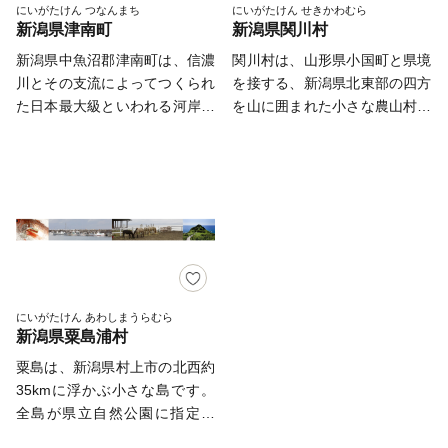
リ」が行われ、夕食で新鮮な魚
町の原風景と重なります。 古
にいがたけん つなんまち
にいがたけん せきかわむら
産業祭、冬はスキーと1年を通
新潟県津南町
新潟県関川村
介類が堪能できます。早朝は、
くから旧三国街道の宿場町であ
じてやすらぎや楽しみを与えて
砂地の焼き場の中央に炭を盛
った湯沢町は、近代に入りスキ
新潟県中魚沼郡津南町は、信濃
関川村は、山形県小国町と県境
くれます。 豊かな自然や観光
り、サバやイカなどを串に刺し
ーと温泉の町として栄え、特
川とその支流によってつくられ
を接する、新潟県北東部の四方
資源だけでなく、阿賀町の子育
て炭火でじっくり焼き上げる
に、上越新幹線や関越自動車道
た日本最大級といわれる河岸段
を山に囲まれた小さな農山村で
て支援制度は大変充実しており
「浜焼き」の香ばしい香りが街
が開通して以降、大きな発展を
丘が広がる町です。また毎年、
す。 村の中央を清流「荒川」
県内トップクラスです！例え
並みに漂います。 また、農村
遂げました。 町内にはスキー
冬になると３～４mの雪が降り
が流れ、夏にはアユ釣りや川遊
ば、第1子から出産祝い金の交
部は沢から湧き出る清水と粘土
場が11カ所、各所に温泉が湧
積もる豪雪の町でもあります。
びを楽しむ親子連れでにぎわい
付、第3子以降は保育料無料、
質の肥沃な土壌に恵まれ、ここ
き、公営の共同浴場が5カ所あ
天然のダムともいわれる雪がも
ます。 村の中心部には豪農の
病児保育の実施（H29年9月
で栽培された出雲崎産米は、１
ります。 冬のイメージが強い
たらす豊かな水のおかげで、広
館で知られる国の重要文化財
～）、学童保育の実施、子ども
等米比率県内１位を何回も獲得
湯沢町ですが、春には紅山桜や
大な河岸段丘には田畑が広が
「渡辺邸」をはじめとした18世
医療費助成は高校卒業までが対
している隠れたブランド米で
新緑が山々を彩り、夏には世界
り、おいしいお米や農産物が育
紀の町並みが残り、生活の中に
象・・・等々その他にも沢山支
す。 歴史は古く、遠く神時代
一クリーンなロックフェスで名
ちます。豊かな大地には太古か
歴史がとけ込んでいます。 豊
援制度があります。 ぜひ一
に大国主命によって開拓された
高いFuji Rock Festival（苗場ス
ら人が住み、火焔型土器をはじ
かな自然を体験できるキャンプ
にいがたけん あわしまうらむら
度阿賀町を訪れていただき、阿
と伝えられており、江戸時代に
キー場）で盛り上がり、秋には
新潟県粟島浦村
めとする縄文時代の遺跡が数多
場、豊富な温泉など、四季を通
賀町を堪能してみてください。
は徳川幕府の直轄地(天領)とし
目にも鮮やかな紅葉が周囲を包
く発掘される場所としても知ら
じて遊び心を満たせる村です。
粟島は、新潟県村上市の北西約
て、佐渡からの金銀荷揚地や北
む、四季折々様々な魅力にあふ
れています。津南町は途方も無
35kmに浮かぶ小さな島です。
前船寄港地となり、北国街道の
れる町です。 ★お知らせ★ 湯
い時間をかけて出来上がった自
全島が県立自然公園に指定さ
宿場町として栄えました。名
沢町は、令和7年10月1日から
然と、古くから人が暮らしてき
れ、美しい自然景観と豊かな自
僧・良寛さんの生誕地であり、
令和8年9月30日までの期間、