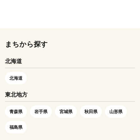
た悠久の時間を身近に感じられ
然環境が連綿と守られていま
多くの文人墨客が往来し、松尾
ふるさと納税の対象となる地方
る場所です。
す。財政問題、少子高齢化など
芭蕉「荒海や佐渡によこたふ天
団体に指定されました。
多くの問題が山積し、今後の道
の川」詠嘆の地としても有名で
のりは厳しく険しいものです
す。 また、古代より湧き出る
が、それを乗り越えて愛する郷
石油の産地として、日本で初め
土を守り、先人から受け継いだ
て機械掘りに成功した近代石油
まちから探す
島の宝を次世代に引き継ぐこと
産業発祥の地でもあり、経済産
が使命であると確信しておりま
業省の近代化産業遺産にも認定
北海道
す。 「粟島を応援したい！」
されています。 海の荒れる冬
とご声援をくださるみなさまの
場の漁業に変わる仕事として、
ご寄付を活用させていただき、
大正8年から続く「紙風船」づ
北海道
「ふるさと粟島」を次世代に引
くりは、昭和初期頃までは首都
き継ぐため、島民一丸となって
圏でも盛んに作られていました
東北地方
の事業を進めて参ります。
が、時代の流れとともに業者は
姿を消し、今ではそのほとんど
青森県
岩手県
宮城県
秋田県
山形県
が出雲崎町で作られており出雲
崎町の名産品となっています。
福島県
出雲崎町は、これら「恵まれた
自然と歴史のなかで、安全・安