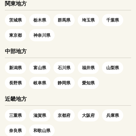
心に暮らせるまちづくり」を基
関東地方
本理念とし、良寛さんのこころ
を心として、思いやりのある人
茨城県
栃木県
群馬県
埼玉県
千葉県
づくりを目指しています。
東京都
神奈川県
中部地方
新潟県
富山県
石川県
福井県
山梨県
長野県
岐阜県
静岡県
愛知県
近畿地方
三重県
滋賀県
京都府
大阪府
兵庫県
奈良県
和歌山県