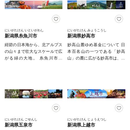
かまち」を目指して、皆様から
伝統の味を、しっかりと受け継
として知られ、「瀬波温泉」か
ンやナイフなどの金属洋食器の
（おぢやちぢみ）」 全て手作
の温かいご支援を広くお受けし
いでいけるよう、まちづくりに
らは日本海の美しい夕日が一望
国内生産シェアは90％以上を占
業で作られた製品だけがユネス
ています。 皆さまからの温か
取り組んでいます。 そのまち
できます。 秋になると「三面
め、鍋やフライパン、包丁をは
コ無形文化遺産・国指定重要無
いご支援をお願い申し上げま
づくりの推進剤となるのが『ふ
川」には鮭が遡上し、古くから
じめとした金属ハウスウェアは
形文化財を名乗れます。麻は日
す。
るさと納税』です。見附市のま
鮭を守り大切にしてきた「鮭・
全国生産額の約90%を占める、
にいがたけん いといがわし
にいがたけん みょうこうし
本の夏にピッタリのクール＆エ
ちづくりを、ふるさと納税とい
新潟県糸魚川市
新潟県妙高市
酒・人情（さけ・さけ・なさ
世界有数の金属加工の生産地で
コ商品です。 ■小千谷発祥の泳
う形でご支援いただければ幸い
け）のまち 村上市」は魅力あ
す。 もちろん、その技術は
紺碧の日本海から、北アルプス
妙高山麓ゆめ基金について 日
ぐ宝石「錦鯉」 江戸後期の小
です。 ご支援のお礼の品とし
る特産品を豊富に取り揃えてい
世界を牽引しており、なんと、
の山々まで壮大なスケールで広
本百名山の一つである「妙高
千谷に突然現れた色付きの鯉を
て、コシヒカリやニット製品、
ます。 「塩引鮭」 鮭に塩をす
燕産の金属洋食器がノーベル賞
がる緑の大地。 糸魚川市に
山」の麓に広がる妙高市は、新
選別、品種固定して生まれた
料亭の味の詰め合わせなどを用
り込み、冬の日本海の風に晒し
授賞式の晩餐会で使用されてい
は、２つの国立公園（妙高戸隠
潟県の南西部に位置し、四季の
「錦鯉」。今では世界に輸出さ
意しました。ぜひ直に見附を感
て、ゆっくりと熟成させ、 村
ます！その他、APECでの各国
連山、中部山岳）と３つの県立
変化に富んだ自然豊かなまちで
れる、クールジャパンの代表選
じていただければ幸いです。
上の風土がつくりあげる風味が
首脳へのお土産として燕市の製
公園（久比岐、白馬山麓、親不
す。 平成27年3月に誕生した
手です。 【主な観光資源】 ■世
==========================
「塩引鮭」の特徴です。また、
品が採用されるなど、燕製品は
知子不知）があり、その豊かな
「妙高戸隠連山国立公園」は、
界一の正四尺玉「片貝花火」
【返礼品やお申込みに関するお
鮭一匹余すところなく使いきる
高い評価を受けています。
自然は、訪れた人を圧倒し、魅
火山性の山々と非火山性の山々
毎年9月第2土曜日と前日金曜日
問合せ先】 見附市ふるさと納
伝統の鮭料理は、100種類以上
燕産の金属洋食器・金属ハウス
了します。 清浄な水と空気、
で構成されており、山麓に点在
に開催される片貝まつり 大玉
税事務局 TEL：050-3355-7978
あるといわれています。 「村
ウェアを使えば、ご家庭での食
湧き出でる温泉、新鮮な魚介
する高原や湖沼が一体となった
花火で有名です。花火玉の直径
FAX：050-3488-0889 メール：
上牛」 豊かな自然の中で徹底
事も高級レストランでのディナ
類…自然の営みがもたらす恵み
景観が大きな魅力です。 これ
約120cm、世界一の正四尺玉が
mitsuke@furusato-bpo.com 営
的にこだわった飼料で育てられ
ーに早がわり！ そのほか、
は、私たちの暮らしをやさしく
ら豊かな大自然に手軽に触れる
2日間とも打ち上げられます。
にいがたけん ごせんし
にいがたけん じょうえつし
業時間 9：00～18：00（※土
た「村上牛」。 2度も日本一と
伝統工芸品の鎚起銅器、美味し
新潟県五泉市
新潟県上越市
包み、うるおいを与えてくれま
ことができる登山やトレッキン
■国指定重要無形民俗文化財
日祝日・年末年始期間休み）
なったその肉質は、色鮮やかで
いお米をはじめとした農産物も