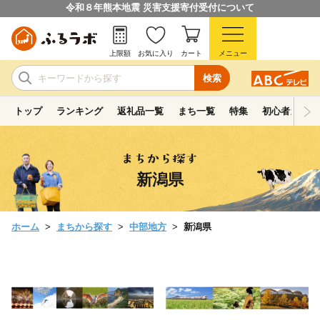
令和８年熊本地震 災害支援寄付受付について
上限額
お気に入り
カート
メニュー
検索
トップ
ランキング
返礼品一覧
まち一覧
特集
初心者ガイド
新潟県
ホーム
まちから探す
中部地方
新潟県