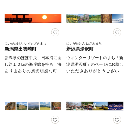
独自の歴史的・文化的背景を基
てきた「湯田上温泉」や、 山
清流・常浪川（とこなみがわ）
の3つの酒造があり、大地にし
に、個性ある村づくりに励むと
頂付近にて約３万株のあじさい
の流れに恵まれた、水と緑の美
み込んだ大量の雪解け水はまろ
ともに、調和のとれた地域社会
が色とりどりに咲きほこる「護
しい町です。 古くから水上・
やかな軟水となり、淡麗な酒を
の創造と発展をめざしていま
摩堂山」など自然豊かな魅力・
陸上交通の要所であったという
生み出します。 【スキー場】
す。
みどころがいっぱい！ 産業で
歴史があり、その名残として阿
世界有数の豪雪地帯である南魚
は農業が盛んで、自然の恵みを
賀野川ライン舟下りや磐越西線
沼市には多くのウィンターリゾ
たっぷりと受けて育ったお米や
が運行されており、新潟・福島
にいがたけん いずもざきまち
にいがたけん ゆざわまち
ートがあり、大型ハーフパイプ
新潟県出雲崎町
新潟県湯沢町
桃、梅、たけのこなどが町自慢
間を走る「SLばんえつ物語号
が設置されたスキー場や、オリ
の特産品です。 新潟市内ま
（C57）」の路線地でもありま
新潟県のほぼ中央、日本海に面
ウィンターリゾートのまち「新
ンピアンを輩出したスキーパー
で車で約４０分、ＪＲの駅が２
す。 町には200以上の清水や湧
し約１０㎞の海岸線を持ち、海
潟県湯沢町」のページにお越し
クもあります。 市内１０か所
つあるなど、都市部へのアクセ
き水があり、おいしい水でつく
あり山ありの風光明媚な町で
いただきありがとうございま
のスキー場は、レベルに応じた
スも良好です。 さらには、令
る「コシヒカリ」は格別です。
す。 夕日の美しさは圧巻で、
す。 湯沢町は新潟県の南端に
多彩なコースが大人気で、日本
和２年に新潟市と田上町を結ぶ
また、町全体が豊かな観光資源
英国の百科事典で世界一大きい
位置し、日本百名山の谷川岳や
のみならず世界中からスキーヤ
バイパスも開通し、さらに都市
となっており、麒麟山（きりん
と書かれているとうわさで聞い
苗場山などに囲まれた自然豊か
ーやスノーボーダーが訪れま
部が近くなりました。 田上
ざん）温泉、御神楽（みかぐ
たことがあります。真偽はとも
な山あいの町です。 冬には3ｍ
す。
町での暮らしには、温かな自
ら）温泉、三川温泉など良質な
かく、そう思える風景であるこ
近い雪に覆われる豪雪地帯で、
然、ゆったりとした時間、少し
温泉地が多数あります。 毎
と間違いないと自負していま
川端康成の小説「雪国」の舞台
足を延ばすと都市部、と贅沢な
年、約3万人の観光客が訪れる
す。 海岸部は絶好の漁場で、
となりました。 「雪国」の冒
環境が整っています。
「つがわ狐の嫁入り行列」をは
漁港では近隣でも珍しい「夕ゼ
頭に描かれる雪の情景は、湯沢
じめ、夏のふるさと祭り、秋の